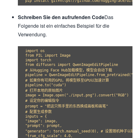
Schreiben Sie den aufrufenden Code
Das
Folgende ist ein einfaches Beispiel für die
Verwendung.
import os

from PIL import Image

import torch

from diffusers import QwenImageEditPipeline

# 从Hugging Face Hub加载模型，模型会自动下载

pipeline = QwenImageEditPipeline.from_pretrained("Qwe
# 如果你有可用的GPU，将模型移至GPU以加速计算

pipeline.to("cuda")

# 打开本地的原始图片

image = Image.open("./input.png").convert("RGB")

# 设定你的编辑指令

prompt = "把这只熊手里的东西换成画板和画笔"

# 配置生成参数

inputs = {

"image": image,

"prompt": prompt,

"generator": torch.manual_seed(0), # 设置随机种子以
"true_cfg_scale": 4.0,
