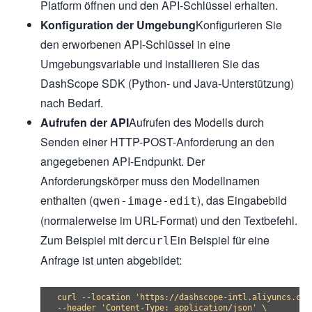
Platform öffnen und den API-Schlüssel erhalten.
Konfiguration der Umgebung
Konfigurieren Sie
den erworbenen API-Schlüssel in eine
Umgebungsvariable und installieren Sie das
DashScope SDK (Python- und Java-Unterstützung)
nach Bedarf.
Aufrufen der API
Aufrufen des Modells durch
Senden einer HTTP-POST-Anforderung an den
angegebenen API-Endpunkt. Der
Anforderungskörper muss den Modellnamen
enthalten (
), das Eingabebild
qwen-image-edit
(normalerweise im URL-Format) und den Textbefehl.
Zum Beispiel mit der
Ein Beispiel für eine
curl
Anfrage ist unten abgebildet:
curl --location 'https://dashscope-intl.aliyuncs.com
--header 'Content-Type: application/json' \
