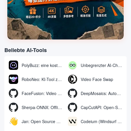
Beliebte AI-Tools
PolyBuzz: eine kostenlose Chat- und Rollenspielplattform für die Interaktion mit KI-Charakteren
Unbegrenzter AI-Chat: kostenloses unbegrenztes AI-Chat-Tool
RoboNeo: KI-Tool zur Erstellung und Bearbeitung von Videos und Bildern per Chat
Video Face Swap
FaceFusion: Video Face Swap Enhancement Tool | Voice Sync Video Mouth Moves
DeepMosaics: Automatisches Entfernen von Mosaiken aus oder Hinzufügen von Mosaiken zu Bildern und Videos
Sherpa-ONNX: Offline-Spracherkennung und -synthese mit ONNXRuntime
CapCutAPI: Open-Source-Tool zur automatischen Steuerung von CapCut-Videoclips
Jan: Open Source Offline-KI-Assistent, ChatGPT-Ersatz, lokale KI-Modelle oder Verbindung zur Cloud-KI
Codeium (Windsurf Editor): kostenloses KI-Code-Vervollständigungs- und Chat-Tool, Windsurf schreibt den kompletten Projektcode in einer dialogorientierten Weise