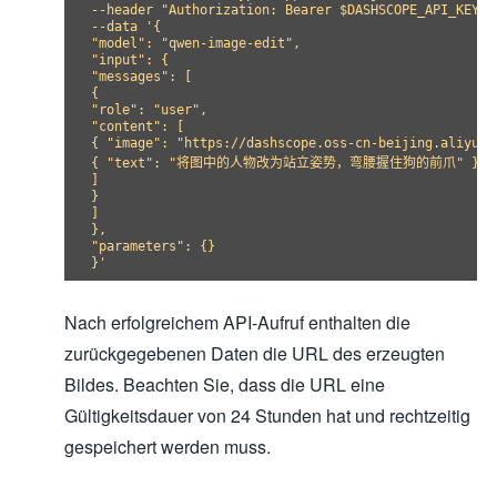
--header "Authorization: Bearer $DASHSCOPE_API_KEY" \
--data '{

"model": "qwen-image-edit",

"input": {

"messages": [

{

"role": "user",

"content": [

{ "image": "https://dashscope.oss-cn-beijing.aliyunc
{ "text": "将图中的人物改为站立姿势，弯腰握住狗的前爪" }

]

}

]

},

"parameters": {}

Nach erfolgreichem API-Aufruf enthalten die
zurückgegebenen Daten die URL des erzeugten
Bildes. Beachten Sie, dass die URL eine
Gültigkeitsdauer von 24 Stunden hat und rechtzeitig
gespeichert werden muss.