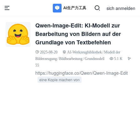
sich anmelden
Qwen-Image-Edit: KI-Modell zur
Bearbeitung von Bildern auf der
Grundlage von Textbefehlen
2025-08-20
AI-Werkzeugbibliothek
/
Modell der
Bilderzeugung
/
Bildbearbeitung
/
Grundmodell
5.1 K
55
https://huggingface.co/Qwen/Qwen-Image-Edit
eine Kopie machen von