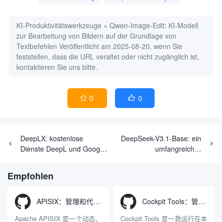
KI-Produktivitätswerkzeuge
»
Qwen-Image-Edit: KI-Modell
zur Bearbeitung von Bildern auf der Grundlage von
Textbefehlen
Veröffentlicht am 2025-08-20, wenn Sie
feststellen, dass die URL veraltet oder nicht zugänglich ist,
kontaktieren Sie uns bitte.
0
0


DeepLX: kostenlose
DeepSeek-V3.1-Base: ein
Dienste DeepL und Google
umfangreiches
Translate API
Sprachmodell zur
effizienten Bearbeitung
Empfohlen
komplexer Aufgaben
APISIX：管理和代理API及大模型流量的高性能网关
Cockpit Tools：管理多个AI编程IDE账号与配置多开独立实例的本地桌面应用
Apache APISIX 是一个动态、
Cockpit Tools 是一款运行在本