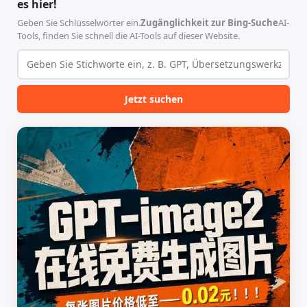
es hier!
的论文撰写与发表流程设计。
纯 Python 标准库编写，用户
该工具集以智能体插...
无需安装...
Geben Sie Schlüsselwörter ein.
Zugänglichkeit zur Bing-Suche
AI-
Tools, finden Sie schnell die AI-Tools auf dieser Website.
Jetzt suchen