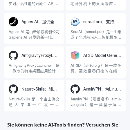
实时、高性能的云原生 API 网
地计算机上的桌面端应用程
关，同时具备强大的 AI 网关
序，专为集中管理多种 AI 集
能力。它基于 NGINX 和
成开发环境（IDE）和智能编
LuaJIT 构建，并在 2019 年作
程助手的账号与运行环境而设
Agnes AI：提供全模态模型免费API、支持图文视频生成与复杂工程执行的智能体平台
soraai.pro：支持多模型文字转视频和图像生成的在线创作工具
为顶级开源项目捐赠给
计。它目前支持包括
Apache 软件基金会。APISIX
Antigravity IDE、Codex、
Agnes AI 是由新加坡初创公司
SoraAI（soraai.pro）是一个集
彻底摒...
GitHub Copilo...
Sapiens AI 开发的新一代多模
成了全球前沿人工智能模型的
态大模型与智能应用生态系
在线视频与图像生成工作站。
统。它突破了单一文本聊天的
平台致力于为数字内容创作
限制，提供集文本、图像、视
者、营销人员及广大用户提供
AntigravityProxyLauncher：免TUN全局代理使用Antigravity IDE
AI 3D Model Generator：通过文本和图像快速生成3D模型的在线工具
频生成于一体的“全模态”大模
一站式、开箱即用的视觉内容
型能力。平台的核心产品矩阵
生成解决方案。网站的核心优
AntigravityProxyLauncher 是
AI 3D（ai-3d.org）是一款免
包括主打自动化工作流的
势在于其强大的多模型聚合能
一款专为特定桌面应用设计的
费、高效且零门槛的在线AI
Agnes...
力：不仅支持用户...
工程级透明 SOCKS5 代理注
3D模型生成平台。网站底层集
入工具，现已支持 macOS 与
成了腾讯Hunyuan 3D和字节跳
Windows 平台。当用户使用桌
动Seed 3D两大行业领先的AI
Nature-Skills：辅助撰写学术论文和绘制科研图表的智能体插件
AimiliVPN：为Linux提供纯净出站家庭IP的VPN代理网关
面版 Gemini 客户端或
模型架构，致力于帮助用户无
Antigravity IDE ...
需掌握复杂的3D拓扑知识或昂
Nature-Skills 是一个由上海交
AimiliVPN（项目名称 aimili-
贵的专业软件，即可在...
通大学博士生袁一哲
vpngate）是一款基于官方
（Yuan1z0825）开发并开源的
VPNGate 开放协议的高性
智能体技能（Skill）指令集
能、零依赖 VPN 代理网关工
合，专为顶级学术期刊（如
具，专为 Linux 服务器环境
Sie können keine AI-Tools finden? Versuchen Sie
Nature、Science、Cell 等）
（如 VPS）设计。它完全采用