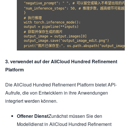
"negative_prompt": " ", # 可以留空或输入不希望出现的内容

"num_inference_steps": 50, # 推理步数，越高细节可能越
}

# 执行推理

with torch.inference_mode():

output = pipeline(**inputs)

# 获取并保存生成的图片

output_image = output.images[0]

output_image.save("output_image_edit.png")

3. verwendet auf der AliCloud Hundred Refinement
Platform
Die AliCloud Hundred Refinement Platform bietet API-
Aufrufe, die von Entwicklern in ihre Anwendungen
integriert werden können.
Offener Dienst
Zunächst müssen Sie den
Modelldienst in AliCloud Hundred Refinement