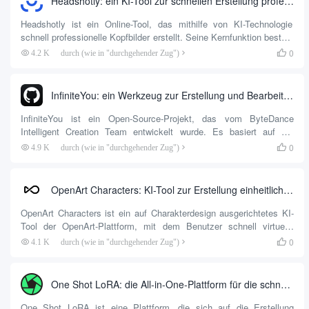
Headshotly: ein KI-Tool zur schnellen Erstellung professioneller Fotos
Headshotly ist ein Online-Tool, das mithilfe von KI-Technologie
schnell professionelle Kopfbilder erstellt. Seine Kernfunktion besteht
darin, dass Nutzer ein paar gewöhnliche Selfies hochladen können,
0
4.2 K
durch (wie in "durchgehender Zug")

die dann von der KI verarbeitet werden, um hochwertige
professionelle Kopfbilder zu erstellen. Die Website konzentriert sich
auf eine einfache Bedienung und ein effizientes Erlebnis für Nutzer,
InfiniteYou: ein Werkzeug zur Erstellung und Bearbeitung von Fotos, das die Gesichtszüge bewahrt
die ihre Social-Media-Profile oder beruflichen Plattformen schnell
aktualisieren müssen. Der gesamte Prozess ist nicht...
InfiniteYou ist ein Open-Source-Projekt, das vom ByteDance
Intelligent Creation Team entwickelt wurde. Es basiert auf der
Technologie der Diffusionstransformatoren (DiTs) unter Verwendung
0
4.9 K
durch (wie in "durchgehender Zug")

von FLUX.1-dev-Modellen. Seine Kernfunktion besteht darin, dass
Benutzer Fotos hochladen und Textbeschreibungen eingeben
können, um neue Bilder zu erzeugen, wobei die Identitätsmerkmale
OpenArt Characters: KI-Tool zur Erstellung einheitlicher Charakterbilder
der Personen erhalten bleiben. Das Projekt wird von Infu...
OpenArt Characters ist ein auf Charakterdesign ausgerichtetes KI-
Tool der OpenArt-Plattform, mit dem Benutzer schnell virtuelle
Charakterbilder mit einheitlichem Aussehen erstellen können. Egal,
0
4.1 K
durch (wie in "durchgehender Zug")

ob Sie Comiczeichner, Spieleentwickler oder Kunstliebhaber sind,
mit dem Tool können Sie einzigartige Charaktere erstellen, die...
One Shot LoRA: die All-in-One-Plattform für die schnelle Erstellung von Video-LoRA-Modellen
One Shot LoRA ist eine Plattform, die sich auf die Erstellung