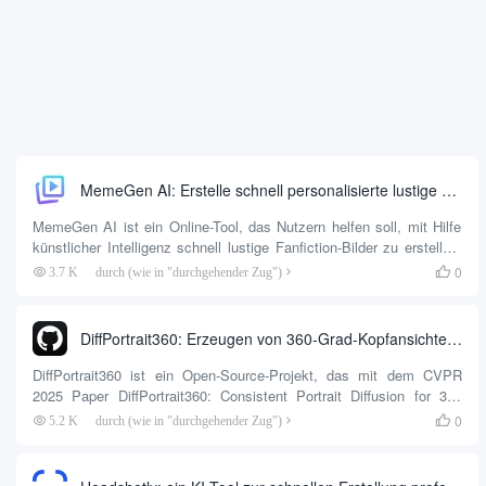
MemeGen AI: Erstelle schnell personalisierte lustige Fanfic-Bilder aus deinen eigenen Fotos
MemeGen AI ist ein Online-Tool, das Nutzern helfen soll, mit Hilfe
künstlicher Intelligenz schnell lustige Fanfiction-Bilder zu erstellen.
Die Nutzer müssen nur einen Text eingeben oder Bilder hochladen,
0
3.7 K
durch (wie in "durchgehender Zug")

und die Website kann automatisch Fanfics mit humorvollem Text
generieren, ohne dass Designkenntnisse erforderlich sind. Die
Plattform unterstützt eine Vielzahl beliebter Fanfic-Vorlagen für den
DiffPortrait360: Erzeugen von 360-Grad-Kopfansichten aus einem einzigen Porträt
Austausch in den sozialen Medien, die Interaktion mit Freunden
oder für Marketingzwecke.MemeGe...
DiffPortrait360 ist ein Open-Source-Projekt, das mit dem CVPR
2025 Paper DiffPortrait360: Consistent Portrait Diffusion for 360
View Synthesis verbunden ist. Es kann ein einzelnes Portraitfoto
0
5.2 K
durch (wie in "durchgehender Zug")

aus...