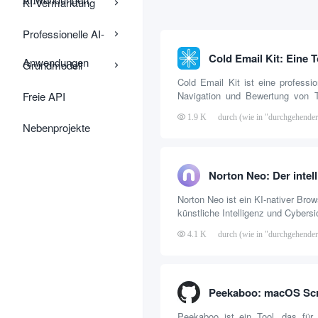
KI-Vermarktung
Professionelle AI-
Anwendungen
Grundmodell
Cold Email Kit ist eine professio
Freie API
Navigation und Bewertung von T
Cold Email Marketing konzentrier
1.9 K
durch (wie in "durchgehende
ab, die Probleme der schwierig
Nebenprojekte
der Informationsasymmetrie zu
Marketer und Geschäftsi
Kundenentwicklung in Übersee kon
bringt mehr als 50 Mainstream-
Cold Email...
Norton Neo ist ein KI-nativer Brow
künstliche Intelligenz und Cybersi
kombiniert, um ein intelligente
4.1 K
durch (wie in "durchgehende
Surferlebnis zu bieten. Er ist
herkömmlicher Browser und unters
der Suche, der Aufgabenver
Organisation von Inhalten mit
Assistenten....
Peekaboo ist ein Tool, das für