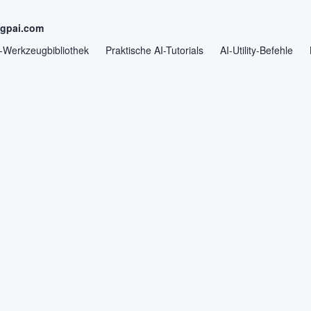
ngpai.com
-Werkzeugbibliothek
Praktische AI-Tutorials
AI-Utility-Befehle