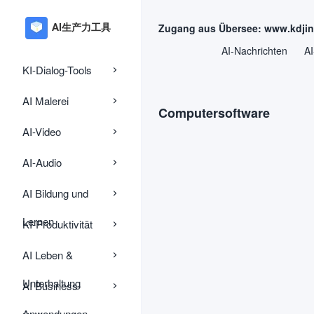
Zugang aus Übersee: www.kdji
AI-Nachrichten
AI
KI-Dialog-Tools
AI Malerei
Computersoftware
AI-Video
AI-Audio
AI Bildung und
Lernen
KI-Produktivität
AI Leben &
Unterhaltung
AI Business-
Anwendungen