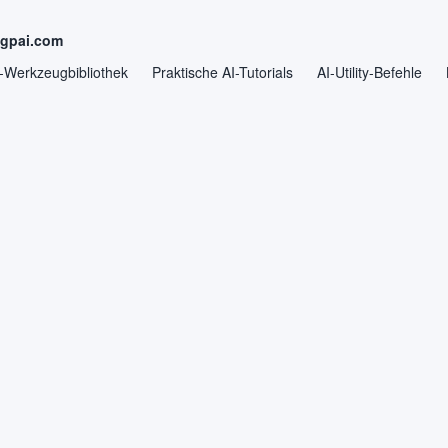
ngpai.com
-Werkzeugbibliothek
Praktische AI-Tutorials
AI-Utility-Befehle