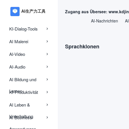
Zugang aus Übersee: www.kdji
AI-Nachrichten
AI
KI-Dialog-Tools
AI Malerei
Sprachklonen
AI-Video
AI-Audio
AI Bildung und
Lernen
KI-Produktivität
AI Leben &
Unterhaltung
AI Business-
Anwendungen