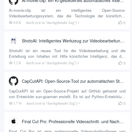
Ai-movie-clip: ein KI-gesteuertes automatisches Videoschnittprogramm
4K Auflösung für Videos bearbeiten. Die Software enthält auch
eine...
Ai-movie-clip ist ein intelligentes Open-Source-
Videobearbeitungssystem, das die Technologie der künstlichen
Intelligenz nutzt, um den Videobearbeitungsprozess zu
0
4.8 K
durch (wie in "durchgehender Zug")

automatisieren. Dieses System kann tief analysieren das Videobild
und Inhalt, und nach den spezifischen Anforderungen des
Benutzers, automatisch die Bearbeitung abzuschließen, fügen Sie
ShotoAI: Intelligentes Werkzeug zur Videobearbeitung und Inhaltserstellung
spezielle Effekte und Übergänge Animation und eine Reihe von
Post-Production-Arbeit. Das Projekt ist hauptsächlich auf die
ShotoAI ist ein neues Tool für die Videobearbeitung und die
Notwendigkeit der Stapelverarbeitung ausgerichtet...
Erstellung von Inhalten mit Hilfe künstlicher Intelligenz, das den
Nutzern helfen soll, schnell hochwertige Videoinhalte zu erstellen.
0
3.2 K
durch (wie in "durchgehender Zug")

Die Website bietet eine intuitive Benutzeroberfläche, die für einzelne
Kreative, Marketingteams und Unternehmen geeignet ist. Die
Benutzer können die Videobearbeitung, die Erstellung von
CapCutAPI: Open-Source-Tool zur automatischen Steuerung von CapCut-Videoclips
Untertiteln und die Optimierung von Inhalten mit KI ohne komplexe
Vorgänge durchführen....
CapCutAPI ist ein Open-Source-Projekt auf GitHub gehostet und
von Entwickler sun-guannan erstellt. Es ist auf Python-Entwicklung
basiert, zielt darauf ab, die Steuerung von CapCut (Schnittbild)
0
1.7 W
durch (wie in "durchgehender Zug")

durch den Code für die Videobearbeitung zu automatisieren.
Benutzer können Skripte schreiben, um die Videobearbeitung zu
automatisieren, einschließlich der Schaffung von Gras...
Final Cut Pro: Professionelle Videoschnitt- und Nachbearbeitungswerkzeuge
Final Cut Pro ist eine professionelle Videoschnittsoftware von