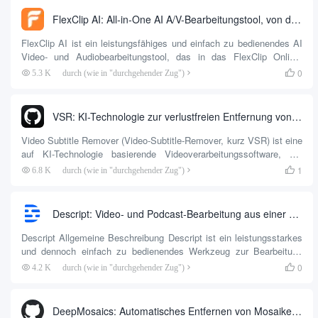
FlexClip AI: All-in-One AI A/V-Bearbeitungstool, von der Videobearbeitung bis zur Bildverbesserung und Audiobearbeitung.
FlexClip AI ist ein leistungsfähiges und einfach zu bedienendes AI
Video- und Audiobearbeitungstool, das in das FlexClip Online-
Videobearbeitungstool integriert ist, um als kreatives Werkzeug zu
0
5.3 K
durch (wie in "durchgehender Zug")

dienen. FlexClip AI ist ein leistungsstarkes und einfach zu
bedienendes AI-Video- und Audiobearbeitungstool, das in das
FlexClip Online-Videobearbeitungstool als kreatives
VSR: KI-Technologie zur verlustfreien Entfernung von Video-Wasserzeichen und Software zur Erstellung von Untertiteln (Client zur Entfernung von Video-Wasserzeichen 7G+)
Generierungswerkzeug integriert ist. Es enthält drei
Hauptfunktionsmodule, darunter...
Video Subtitle Remover (Video-Subtitle-Remover, kurz VSR) ist eine
auf KI-Technologie basierende Videoverarbeitungssoftware, die
speziell für die Entfernung von harten Untertiteln und
1
6.8 K
durch (wie in "durchgehender Zug")

Textwasserzeichen aus Videos entwickelt wurde. Das Tool
verwendet eine Vielzahl von KI-Algorithmusmodellen (STTN, LAMA,
PROPAINTER), um intelligent und zerstörungsfrei...
Descript: Video- und Podcast-Bearbeitung aus einer Hand, so einfach wie die Bearbeitung eines Dokuments
Descript Allgemeine Beschreibung Descript ist ein leistungsstarkes
und dennoch einfach zu bedienendes Werkzeug zur Bearbeitung
von Videos und Podcasts. Es verfügt über eine branchenführende
0
4.2 K
durch (wie in "durchgehender Zug")

Transkriptionsgenauigkeit und -geschwindigkeit, leistungsstarke
Korrekturwerkzeuge sowie die Möglichkeit, Videos mit Hilfe von KI-
Technologie in Text zu transkribieren und Videos durch Bearbeitung
DeepMosaics: Automatisches Entfernen von Mosaiken aus oder Hinzufügen von Mosaiken zu Bildern und Videos