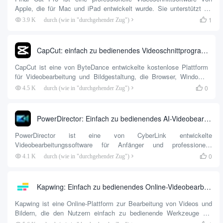
Apple, die für Mac und iPad entwickelt wurde. Sie unterstützt 4K
HDR-Video, 360°-Videobearbeitung und Mehrkanal-Audiobearbeitung
1
3.9 K
durch (wie in "durchgehender Zug")

für professionelle Videoproduzenten und Content Creators. Die
Software nutzt die Leistung des Apple Chips, um schnelles
Rendering und reibungslose...
CapCut: einfach zu bedienendes Videoschnittprogramm
CapCut ist eine von ByteDance entwickelte kostenlose Plattform
für Videobearbeitung und Bildgestaltung, die Browser, Windows,
Mac, Android und iOS unterstützt. Benutzer können ganz einfach
0
4.5 K
durch (wie in "durchgehender Zug")

Videos bearbeiten, Bilder gestalten und hochwertige Inhalte
erstellen, die für soziale Medien wie Shake, YouTube, Instagram
usw. geeignet sind.
PowerDirector: Einfach zu bedienendes AI-Videobearbeitungsprogramm
PowerDirector ist eine von CyberLink entwickelte
Videobearbeitungssoftware für Anfänger und professionelle
Anwender. Es bietet eine intuitive Benutzeroberfläche und
0
4.1 K
durch (wie in "durchgehender Zug")

leistungsstarke KI-Tools, um Benutzern zu helfen, schnell
hochwertige Videos zu erstellen. Es unterstützt Windows, macOS,
iOS und Android-Plattformen und ist...
Kapwing: Einfach zu bedienendes Online-Videobearbeitungsprogramm
Kapwing ist eine Online-Plattform zur Bearbeitung von Videos und
Bildern, die den Nutzern einfach zu bedienende Werkzeuge zur
Erstellung von Inhalten bietet. Sie eignet sich für Einzelpersonen,