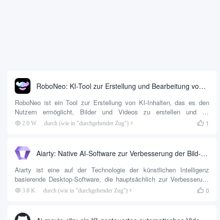
RoboNeo: KI-Tool zur Erstellung und Bearbeitung von Videos und Bildern per Chat
RoboNeo ist ein Tool zur Erstellung von KI-Inhalten, das es den
Nutzern ermöglicht, Bilder und Videos zu erstellen und zu
bearbeiten, indem sie Textbefehle über eine Chat-Software-ähnliche
1
2.0 W
durch (wie in "durchgehender Zug")

Schnittstelle eintippen. Die Nutzer können eine einfache
Textbeschreibung eingeben und RoboNeo versteht und erstellt den
entsprechenden Inhalt. Mit diesem Tool können kurze Videos von
Aiarty: Native AI-Software zur Verbesserung der Bild- und Videoqualität
bis zu 5 Sekunden Länge erstellt werden, oder auf der Grundlage
von Text...
Aiarty ist eine auf der Technologie der künstlichen Intelligenz
basierende Desktop-Software, die hauptsächlich zur Verbesserung
der Qualität von Bildern und Videos eingesetzt wird. Mit einer Reihe
0
3.8 K
durch (wie in "durchgehender Zug")

intelligenter Algorithmen kann sie unscharfe, niedrig aufgelöste
Bilder und Videos mit Rauschunterdrückung, Unschärfeentfernung
und Auflösungsverbesserung bis zu 32K Auflösung für Bilder und