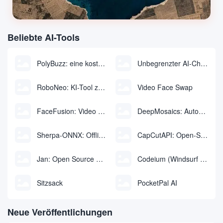
Beliebte AI-Tools
PolyBuzz: eine kostenlose Chat- und Rollenspielplattform für die Interaktion mit KI-Charakteren
Unbegrenzter AI-Chat: kostenloses unbegrenztes AI-Chat-Tool
RoboNeo: KI-Tool zur Erstellung und Bearbeitung von Videos und Bildern per Chat
Video Face Swap
FaceFusion: Video Face Swap Enhancement Tool | Voice Sync Video Mouth Moves
DeepMosaics: Automatisches Entfernen von Mosaiken aus oder Hinzufügen von Mosaiken zu Bildern und Videos
Sherpa-ONNX: Offline-Spracherkennung und -synthese mit ONNXRuntime
CapCutAPI: Open-Source-Tool zur automatischen Steuerung von CapCut-Videoclips
Jan: Open Source Offline-KI-Assistent, ChatGPT-Ersatz, lokale KI-Modelle oder Verbindung zur Cloud-KI
Codeium (Windsurf Editor): kostenloses KI-Code-Vervollständigungs- und Chat-Tool, Windsurf schreibt den kompletten Projektcode in einer dialogorientierten Weise
Sitzsack
PocketPal AI
Neue Veröffentlichungen