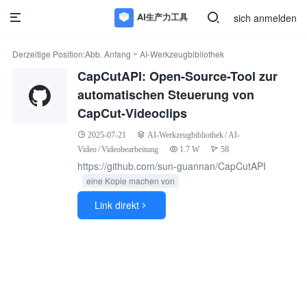
sich anmelden
»
Derzeitige Position:
Abb. Anfang
AI-Werkzeugbibliothek
CapCutAPI: Open-Source-Tool zur
automatischen Steuerung von
CapCut-Videoclips
2025-07-21
AI-Werkzeugbibliothek
/
AI-
Video
/
Videobearbeitung
1.7 W
58
https://github.com/sun-guannan/CapCutAPI
eine Kopie machen von
Link direkt
