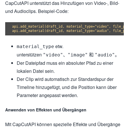
CapCutAPI unterstützt das Hinzufügen von Video-, Bild-
und Audioclips. Beispiel-Code:
api.add_material(draft_id, material_type="video", file_pat
etw.
material_type
unterstützen
、
和
。
"video"
"image"
"audio"
Der Dateipfad muss ein absoluter Pfad zu einer
lokalen Datei sein.
Der Clip wird automatisch zur Standardspur der
Timeline hinzugefügt, und die Position kann über
Parameter angepasst werden.
Anwenden von Effekten und Übergängen
Mit CapCutAPI können spezielle Effekte und Übergänge