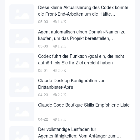
Diese kleine Aktualisierung des Codex könnte
die Front-End-Arbeiten um die Hälfte
reduzieren
05-03
1.4 K
Agent automatisch einen Domain-Namen zu
kaufen, um das Projekt bereitstellen,
vollautomatische Entwicklung ist endlich
05-03
1.2 K
gelandet, im Namen der Entwicklungsfirma zu
Codex führt die Funktion /goal ein, die nicht
einer großen Anzahl von fallen
aufhört, bis Sie Ihr Ziel erreicht haben
05-01
2.0 K
Claude Desktop Konfiguration von
Drittanbieter-Api's
04-23
2.2 K
Claude Code Boutique Skills Empfohlene Liste
04-22
1.7 K
Der vollständige Leitfaden für
Agentenfähigkeiten: Vom Anfänger zum