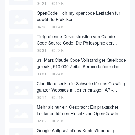
Meister
04-21
1.7 K
OpenCode + oh-my-opencode Leitfaden für
bewährte Praktiken
04-18
1.4 K
Tiefgreifende Dekonstruktion von Claude
Code Source Code: Die Philosophie der
Agentenarchitektur hinter 510.000 Zeilen
03-31
2.3 K
Code
31. März Claude Code Vollständiger Quellcode
geleakt, 510.000 Zeilen Kerncode über das
Internet heruntergeladen
03-31
2.4 K
Cloudflare senkt die Schwelle für das Crawling
ganzer Websites mit einer einzigen API-
Anfrage auf Null
03-14
2.4 K
Mehr als nur ein Gespräch: Ein praktischer
Leitfaden für den Einsatz von OpenClaw in
Cherry Studio mit einem Klick
02-27
3.9 K
Google Antigravitations-Kontosäuberung: