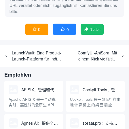
URL veraltet oder nicht zugänglich ist, kontaktieren Sie uns
bitte.
0
0


Teilen
LaunchVault: Eine Produkt-
ComfyUI-AniSora: Mit
Launch-Plattform für Indie-
einem Klick vielfältige
Entwickler
Videos im Anime-Stil
erstellen
Empfohlen
APISIX：管理和代理API及大模型流量的高性能网关
Cockpit Tools：管理多个AI编程IDE账号与配置多开独立实例的本地桌面应用
Apache APISIX 是一个动态、
Cockpit Tools 是一款运行在本
实时、高性能的云原生 API 网
地计算机上的桌面端应用程
关，同时具备强大的 AI 网关
序，专为集中管理多种 AI 集
能力。它基于 NGINX 和
成开发环境（IDE）和智能编
LuaJIT 构建，并在 2019 年作
程助手的账号与运行环境而设
Agnes AI：提供全模态模型免费API、支持图文视频生成与复杂工程执行的智能体平台
soraai.pro：支持多模型文字转视频和图像生成的在线创作工具
为顶级开源项目捐赠给
计。它目前支持包括