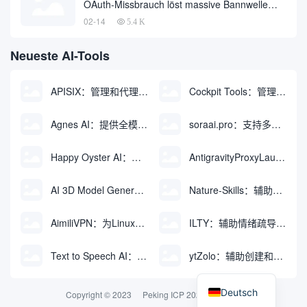
OAuth-Missbrauch löst massive Bannwelle
und Methoden zur Kontowiederherstellung aus
02-14
5.4 K
Neueste AI-Tools
APISIX：管理和代理API及大模型流量的高性能网关
Cockpit Tools：管理多个AI编程IDE账号与配置多开独立实例的本地桌面应用
Agnes AI：提供全模态模型免费API、支持图文视频生成与复杂工程执行的智能体平台
soraai.pro：支持多模型文字转视频和图像生成的在线创作工具
Happy Oyster AI：生成可交互式3D虚拟世界与视频的大模型
AntigravityProxyLauncher：免TUN全局代理使用Antigravity IDE
AI 3D Model Generator：通过文本和图像快速生成3D模型的在线工具
Nature-Skills：辅助撰写学术论文和绘制科研图表的智能体插件
AimiliVPN：为Linux提供纯净出站家庭IP的VPN代理网关
ILTY：辅助情绪疏导与提供行动建议的AI陪伴工具
Text to Speech AI：支持多说话人与情感控制的文字转语音工具
ytZolo：辅助创建和优化YouTube视频内容的生成工具
Deutsch
Copyright © 2023
Peking ICP 2024074324-2