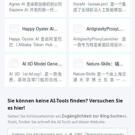
Apache 软件基金会。APISIX
Antigravity IDE、Codex、
Agnes AI 是由新加坡初创公司
SoraAI（soraai.pro）是一个集
彻底摒...
GitHub Copilo...
Sapiens AI 开发的新一代多模
成了全球前沿人工智能模型的
态大模型与智能应用生态系
在线视频与图像生成工作站。
统。它突破了单一文本聊天的
平台致力于为数字内容创作
限制，提供集文本、图像、视
者、营销人员及广大用户提供
Happy Oyster AI：生成可交互式3D虚拟世界与视频的大模型
AntigravityProxyLauncher：免TUN全局代理使用Antigravity IDE
频生成于一体的“全模态”大模
一站式、开箱即用的视觉内容
型能力。平台的核心产品矩阵
生成解决方案。网站的核心优
Happy Oyster AI 是由阿里巴
AntigravityProxyLauncher 是
包括主打自动化工作流的
势在于其强大的多模型聚合能
巴（Alibaba Token Hub业务
一款专为特定桌面应用设计的
Agnes...
力：不仅支持用户...
群）于2026年4月推出的一款
工程级透明 SOCKS5 代理注
面向实时创作与交互的“开放式
入工具，现已支持 macOS 与
世界模型”（Open-Ended
Windows 平台。当用户使用桌
AI 3D Model Generator：通过文本和图像快速生成3D模型的在线工具
Nature-Skills：辅助撰写学术论文和绘制科研图表的智能体插件
World Model）。不同于传统
面版 Gemini 客户端或
AI视频工具“单次输入提示词...
Antigravity IDE ...
AI 3D（ai-3d.org）是一款免
Nature-Skills 是一个由上海交
费、高效且零门槛的在线AI
通大学博士生袁一哲
3D模型生成平台。网站底层集
（Yuan1z0825）开发并开源的
成了腾讯Hunyuan 3D和字节跳
智能体技能（Skill）指令集
动Seed 3D两大行业领先的AI
合，专为顶级学术期刊（如
Sie können keine AI-Tools finden? Versuchen Sie
模型架构，致力于帮助用户无
Nature、Science、Cell 等）
es hier!
需掌握复杂的3D拓扑知识或昂
的论文撰写与发表流程设计。
贵的专业软件，即可在...
该工具集以智能体插...
Geben Sie Schlüsselwörter ein.
Zugänglichkeit zur Bing-Suche
AI-
Tools, finden Sie schnell die AI-Tools auf dieser Website.