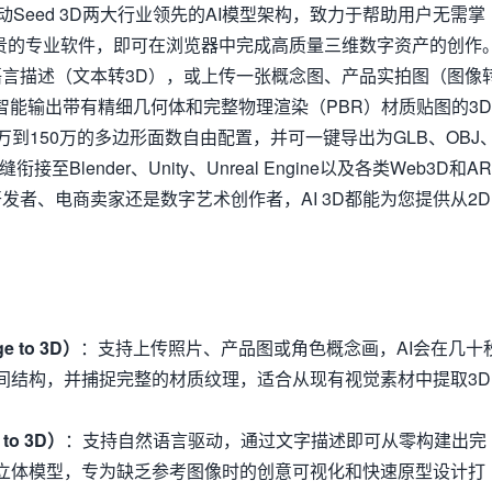
节跳动Seed 3D两大行业领先的AI模型架构，致力于帮助用户无需掌
贵的专业软件，即可在浏览器中完成高质量三维数字资产的创作
言描述（文本转3D），或上传一张概念图、产品实拍图（图像
内智能输出带有精细几何体和完整物理渲染（PBR）材质贴图的3D
到150万的多边形面数自由配置，并可一键导出为GLB、OBJ
至Blender、Unity、Unreal Engine以及各类Web3D和AR
发者、电商卖家还是数字艺术创作者，AI 3D都能为您提供从2D
。
 to 3D）
：支持上传照片、产品图或角色概念画，AI会在几十
间结构，并捕捉完整的材质纹理，适合从现有视觉素材中提取3D
to 3D）
：支持自然语言驱动，通过文字描述即可从零构建出完
立体模型，专为缺乏参考图像时的创意可视化和快速原型设计打