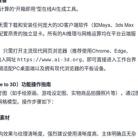
准备
端计算的“开箱即用”型在线AI生成工具。
无需下载和安装任何庞大的3D客户端软件（如Maya、3ds Max
配置昂贵的独立显卡。所有的AI推理与网格运算均在平台云端服
：只需打开主流现代网页浏览器（推荐使用Chrome、Edge、
栏输入网址
，即可直接进入工作台界
https://www.ai-3d.org
辑适配PC桌面端以及拥有现代浏览器的平板设备。
e to 3D）功能操作指南
考图（如手绘原画、游戏设定图、实物商品拍摄照片等），通过
网格模型。操作步骤如下：
件素材
构效果与纹理清晰度，强烈建议使用清晰度高、主体明确且无杂