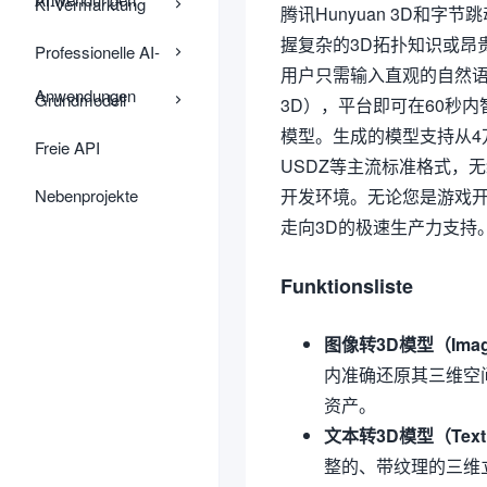
KI-Vermarktung
腾讯Hunyuan 3D和字
握复杂的3D拓扑知识或昂
Professionelle AI-
用户只需输入直观的自然语
Anwendungen
Grundmodell
3D），平台即可在60秒
模型。生成的模型支持从4万
Freie API
USDZ等主流标准格式，无缝衔接
Nebenprojekte
开发环境。无论您是游戏开
走向3D的极速生产力支持
Funktionsliste
图像转3D模型（Image
内准确还原其三维空
资产。
文本转3D模型（Text 
整的、带纹理的三维