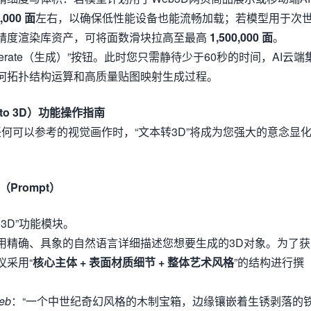
,000 面
左右，以确保低性能设备也能流畅加载；若模型用于次
精度渲染库资产，可将面数滑块拉高至最高
1,500,000 面
。
erate（生成）”按钮。此时您只需静待少于60秒的时间，AI云端
何拓扑结构运算和高质量贴图映射生成过程。
 to 3D）功能操作指南
何可以参考的视觉画作时，“文本转3D”将成为您强大的意念显
Prompt）
o 3D”功能模块。
用精确、具象的自然语言详细描述您想要生成的3D对象。为了获
议采用“
核心主体 + 表面材质细节 + 整体艺术风格
”的结构进行撰
ieb
：“一个中世纪奇幻风格的木制宝箱，边缘镶嵌着生锈剥落的