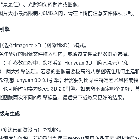
背景最佳）、光照均匀的照片或图像。
图片大小最高限制为6MB以内，请在上传前注意文件体积限制。
型引擎
“Image to 3D（图像到3D）”模式。
将准备好的图像文件拖入框内，或通过文件管理器浏览选择。
）
：在参数面板中，您将看到“Hunyuan 3D（腾讯混元）”和
节跳动）”两大引擎选项。若您的图像需要极高的八视图精准几何重建
选Hunyuan 3D 3.1引擎；若需要对比某种特定艺术风格或特
也可随时切换为Seed 3D 2.0引擎。如果您不确定哪个更好，
张图跑两次不同的引擎模型，最后只下载效果更好的结果。
等级与生成
ount（多边形面数设置）”控制区。
精细度与体积：若模型计划用于Web3D网页商品展示或移动端A