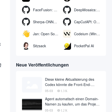
FaceFusion: Video Face Swap Enhancement Tool | Voice Sync Video Mouth Moves
DeepMosaics: Automatisches Entfernen von Mosaiken aus oder Hinzufügen von Mosaiken zu Bildern und Videos
Sherpa-ONNX: Offline-Spracherkennung und -synthese mit ONNXRuntime
CapCutAPI: Open-Source-Tool zur automatischen Steuerung von CapCut-Videoclips
Jan: Open Source Offline-KI-Assistent, ChatGPT-Ersatz, lokale KI-Modelle oder Verbindung zur Cloud-KI
Codeium (Windsurf Editor): kostenloses KI-Code-Vervollständigungs- und Chat-Tool, Windsurf schreibt den kompletten Projektcode in einer dialogorientierten Weise
R
Sitzsack
PocketPal AI
。
Neue Veröffentlichungen
转
Diese kleine Aktualisierung des
Codex könnte die Front-End-
Arbeiten um die Hälfte reduzieren
05-03
1.3 K
Agent automatisch einen Domain-
Namen zu kaufen, um das Projekt
bereitstellen, vollautomatische
05-03
1.2 K