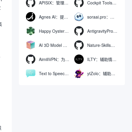
APISIX：管理和代理API及大模型流量的高性能网关
Cockpit Tools：管理多个AI编程IDE账号与配置多开独立实例的本地桌面应用
世
Agnes AI：提供全模态模型免费API、支持图文视频生成与复杂工程执行的智能体平台
soraai.pro：支持多模型文字转视频和图像生成的在线创作工具
集
Happy Oyster AI：生成可交互式3D虚拟世界与视频的大模型
AntigravityProxyLauncher：免TUN全局代理使用Antigravity IDE
AI 3D Model Generator：通过文本和图像快速生成3D模型的在线工具
Nature-Skills：辅助撰写学术论文和绘制科研图表的智能体插件
化
AimiliVPN：为Linux提供纯净出站家庭IP的VPN代理网关
ILTY：辅助情绪疏导与提供行动建议的AI陪伴工具
Text to Speech AI：支持多说话人与情感控制的文字转语音工具
ytZolo：辅助创建和优化YouTube视频内容的生成工具
铁