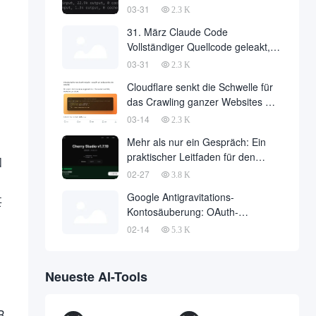
Philosophie der
03-31
2.3 K
Agentenarchitektur hinter 510.000
31. März Claude Code
Zeilen Code
Vollständiger Quellcode geleakt,
510.000 Zeilen Kerncode über das
03-31
2.3 K
Internet heruntergeladen
Cloudflare senkt die Schwelle für
das Crawling ganzer Websites mit
einer einzigen API-Anfrage auf
03-14
2.3 K
Null
Mehr als nur ein Gespräch: Ein
praktischer Leitfaden für den
和
Einsatz von OpenClaw in Cherry
02-27
3.8 K
Studio mit einem Klick
Google Antigravitations-
甚
Kontosäuberung: OAuth-
Missbrauch löst massive
02-14
5.3 K
Bannwelle und Methoden zur
Kontowiederherstellung aus
Neueste AI-Tools
R