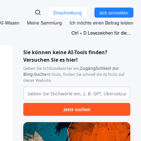
Einschreibung
sich anmelden
KI-Wissen
Meine Sammlung
Ich möchte einen Beitrag leisten
Ctrl + D Lesezeichen für diese Seite
Sie können keine AI-Tools finden?
Versuchen Sie es hier!
Geben Sie Schlüsselwörter ein.
Zugänglichkeit zur
Bing-Suche
AI-Tools, finden Sie schnell die AI-Tools auf
dieser Website.
Jetzt suchen
了