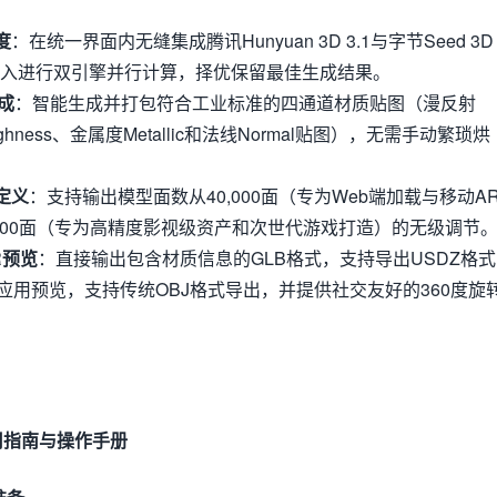
度
：在统一界面内无缝集成腾讯Hunyuan 3D 3.1与字节Seed 3D
一输入进行双引擎并行计算，择优保留最佳生成结果。
成
：智能生成并打包符合工业标准的四通道材质贴图（漫反射
ughness、金属度Metallic和法线Normal贴图），无需手动繁琐烘
定义
：支持输出模型面数从40,000面（专为Web端加载与移动A
0,000面（专为高精度影视级资产和次世代游戏打造）的无级调节
R预览
：直接输出包含材质信息的GLB格式，支持导出USDZ格式
R应用预览，支持传统OBJ格式导出，并提供社交友好的360度旋
使用指南与操作手册