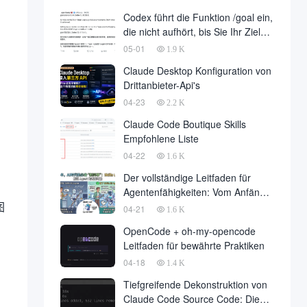
Entwicklung ist endlich gelandet,
Codex führt die Funktion /goal ein,
im Namen der Entwicklungsfirma
die nicht aufhört, bis Sie Ihr Ziel
zu einer großen Anzahl von fallen
erreicht haben
05-01
1.9 K
Claude Desktop Konfiguration von
Drittanbieter-Api's
04-23
2.2 K
Claude Code Boutique Skills
Empfohlene Liste
04-22
1.6 K
Der vollständige Leitfaden für
Agentenfähigkeiten: Vom Anfänger
图
zum Meister
04-21
1.6 K
OpenCode + oh-my-opencode
Leitfaden für bewährte Praktiken
04-18
1.4 K
Tiefgreifende Dekonstruktion von
Claude Code Source Code: Die