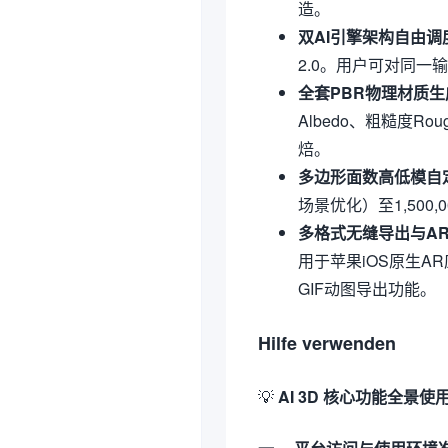
造。
双AI引擎架构自由调
2.0。用户可对同
全套PBR物理材质生
Albedo、粗糙度Ro
焙。
多边形面数高低模自
场景优化）至1,50
多格式无缝导出与A
用于苹果iOS原生A
GIF动图导出功能。
Hilfe verwenden
💡
AI 3D 核心功能全景