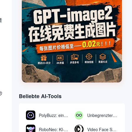
。
转
、
秒
Beliebte AI-Tools
PolyBuzz: eine kostenlose Chat- und Rollenspielplattform für die Interaktion mit KI-Charakteren
Unbegrenzter AI-Chat: kostenloses unbegrenztes AI-Chat-Tool
RoboNeo: KI-Tool zur Erstellung und Bearbeitung von Videos und Bildern per Chat
Video Face Swap