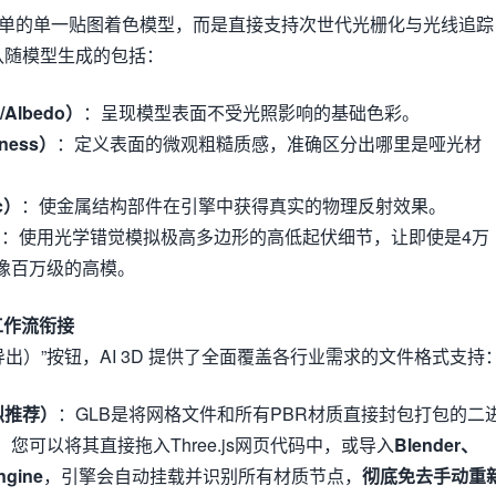
早期简单的单一贴图着色模型，而是直接支持次世代光栅化与光线追踪
认随模型生成的包括：
Albedo）
：呈现模型表面不受光照影响的基础色彩。
ness）
：定义表面的微观粗糙质感，准确区分出哪里是哑光材
。
c）
：使金属结构部件在引擎中获得真实的物理反射效果。
）
：使用光学错觉模拟极高多边形的高低起伏细节，让即使是4万
像百万级的高模。
工作流衔接
（导出）”按钮，AI 3D 提供了全面覆盖各行业需求的文件格式支持
烈推荐）
：GLB是将网格文件和所有PBR材质直接封包打包的二
您可以将其直接拖入Three.js网页代码中，或导入
Blender、
ngine
，引擎会自动挂载并识别所有材质节点，
彻底免去手动重