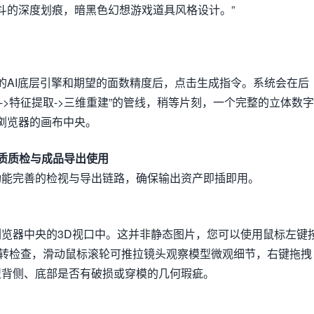
斗的深度划痕，暗黑色幻想游戏道具风格设计。”
的AI底层引擎和期望的面数精度后，点击生成指令。系统会在后
->特征提取->三维重建”的管线，稍等片刻，一个完整的立体数字
浏览器的画布中央。
材质质检与成品导出使用
功能完善的检视与导出链路，确保输出资产即插即用。
览器中央的3D视口中。这并非静态图片，您可以使用鼠标左键
旋转检查，滑动鼠标滚轮可推拉镜头观察模型微观细节，右键拖拽
型背侧、底部是否有破损或穿模的几何瑕疵。