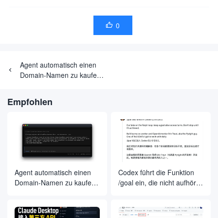
0

Agent automatisch einen
Domain-Namen zu kaufen,
um das Projekt
bereitstellen,
Empfohlen
vollautomatische
Entwicklung ist endlich
gelandet, im Namen der
Entwicklungsfirma zu einer
großen Anzahl von fallen
Agent automatisch einen
Codex führt die Funktion
Domain-Namen zu kaufen,
/goal ein, die nicht aufhört,
um das Projekt
bis Sie Ihr Ziel erreicht
bereitstellen,
haben
vollautomatische