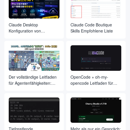
Entwicklung ist endlich
gelandet, im Namen der
Entwicklungsfirma zu einer
großen Anzahl von fallen
Claude Desktop
Claude Code Boutique
Konfiguration von
Skills Empfohlene Liste
Drittanbieter-Api's
Der vollständige Leitfaden
OpenCode + oh-my-
für Agentenfähigkeiten:
opencode Leitfaden für
Vom Anfänger zum Meister
bewährte Praktiken
Tiefgreifende
Mehr als nur ein Gespräch: