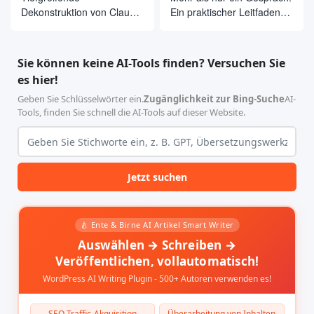
Dekonstruktion von Claude
Ein praktischer Leitfaden
Code Source Code: Die
für den Einsatz von
Philosophie der
OpenClaw in Cherry Studio
Agentenarchitektur hinter
mit einem Klick
Sie können keine AI-Tools finden? Versuchen Sie
510.000 Zeilen Code
es hier!
Geben Sie Schlüsselwörter ein.
Zugänglichkeit zur Bing-Suche
AI-
Tools, finden Sie schnell die AI-Tools auf dieser Website.
Jetzt suchen
🍐 Ente & Birne AI Artikel Smart Writer
Auswählen → Schreiben →
Veröffentlichen, vollautomatisch!
WordPress AI Writing Plugin - 500+ Autoren verwenden es!
SEO Traffic-Akquisition
Überarbeitung von Inhalten