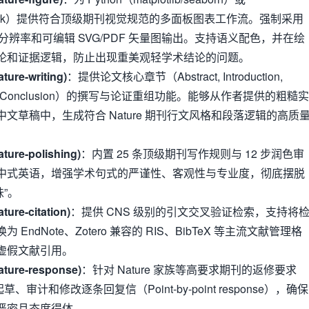
atchwork）提供符合顶级期刊视觉规范的多面板图表工作流。强制采用
 DPI 分辨率和可编辑 SVG/PDF 矢量图输出。支持语义配色，并在绘
论和证据逻辑，防止出现重美观轻学术结论的问题。
e-writing)
：提供论文核心章节（Abstract, Introduction,
ussion, Conclusion）的撰写与论证重组功能。能够从作者提供的粗糙实
文草稿中，生成符合 Nature 期刊行文风格和段落逻辑的高质
e-polishing)
：内置 25 条顶级期刊写作规则与 12 步润色审
中式英语，增强学术句式的严谨性、客观性与专业度，彻底摆脱
味”。
e-citation)
：提供 CNS 级别的引文交叉验证检索，支持将
EndNote、Zotero 兼容的 RIS、BibTeX 等主流文献管理格
虚假文献引用。
re-response)
：针对 Nature 家族等高要求期刊的返修要求
起草、审计和修改逐条回复信（Point-by-point response），确保
严密且态度得体。