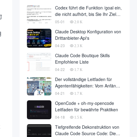
Entwicklung ist endlich gelandet,
Codex führt die Funktion /goal ein,
im Namen der Entwicklungsfirma
die nicht aufhört, bis Sie Ihr Ziel
zu einer großen Anzahl von fallen
可
erreicht haben
05-01
2.0 K
Claude Desktop Konfiguration von
明
Drittanbieter-Api's
04-23
2.3 K
Claude Code Boutique Skills
Empfohlene Liste
04-22
1.7 K
Der vollständige Leitfaden für
Agentenfähigkeiten: Vom Anfänger
zum Meister
04-21
1.7 K
OpenCode + oh-my-opencode
Leitfaden für bewährte Praktiken
04-18
1.5 K
统
Tiefgreifende Dekonstruktion von
Claude Code Source Code: Die