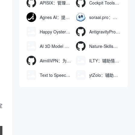
APISIX：管理和代理API及大模型流量的高性能网关
Cockpit Tools：管理多个AI编程IDE账号与配置多开独立实例的本地桌面应用
Agnes AI：提供全模态模型免费API、支持图文视频生成与复杂工程执行的智能体平台
soraai.pro：支持多模型文字转视频和图像生成的在线创作工具
Happy Oyster AI：生成可交互式3D虚拟世界与视频的大模型
AntigravityProxyLauncher：免TUN全局代理使用Antigravity IDE
AI 3D Model Generator：通过文本和图像快速生成3D模型的在线工具
Nature-Skills：辅助撰写学术论文和绘制科研图表的智能体插件
AimiliVPN：为Linux提供纯净出站家庭IP的VPN代理网关
ILTY：辅助情绪疏导与提供行动建议的AI陪伴工具
Text to Speech AI：支持多说话人与情感控制的文字转语音工具
ytZolo：辅助创建和优化YouTube视频内容的生成工具
定