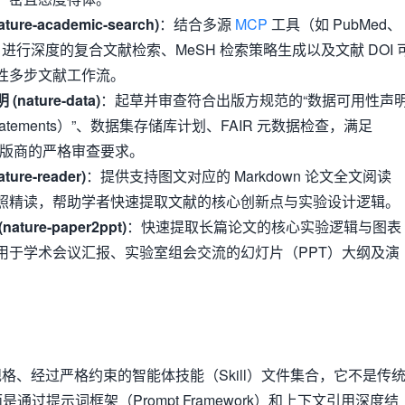
e-academic-search)
：结合多源
MCP
工具（如 PubMed、
iv），进行深度的复合文献检索、MeSH 检索策略生成以及文献 DOI 
性多步文献工作流。
ature-data)
：起草并审查符合出版方规范的“数据可用性声
lity statements）”、数据集存储库计划、FAIR 元数据检查，满足
re 等出版商的严格审查要求。
re-reader)
：提供支持图文对应的 Markdown 论文全文阅读
照精读，帮助学者快速提取文献的核心创新点与实验设计逻辑。
ure-paper2ppt)
：快速提取长篇论文的核心实验逻辑与图表
用于学术会议汇报、实验室组会交流的幻灯片（PPT）大纲及演
为一组高规格、经过严格约束的智能体技能（Skill）文件集合，它不是传
库，而是通过提示词框架（Prompt Framework）和上下文引用深度结