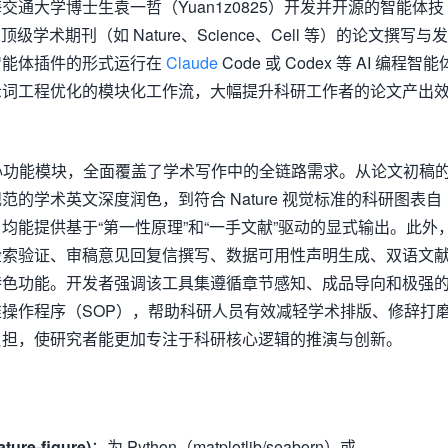
一个由上海交通大学博士生袁一哲（Yuan1z0825）开发并开源的智能体技
顶级学术期刊（如 Nature、Science、Cell 等）的论文撰写与发
智能体插件的形式运行在
Claude
Code 或 Codex 等 AI 编程智能
示词工程优化的模块化工作流，大幅提升科研工作者的论文产出
包含 9 个核心功能模块，全面覆盖了学术写作中的全链路需求。从论文初稿
的学术英文深度润色，到符合 Nature 视觉标准的科研图表自
均能提供基于“第一性原理”和“一手文献”驱动的显式输出。此外
检索验证、审稿意见回复信撰写、数据可用性声明生成、双语文
特色功能。开发者强调该工具集遵循章节感知、成品导向和极强
操作程序（SOP），帮助科研人员有效减轻学术排版、修辞打
负担，使研究者能更加专注于科研核心逻辑的推演与创新。
re-figure)
：为 Python（matplotlib/seaborn）或