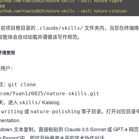
ithub.com/Yuan1z0825/nature-skills --skill nature-figure

块

当前项目根目录的
文件夹内，当您在终端唤
.claude/skills/
引擎时，智能体会自动加载并遵循该写作规范。
环境使用
的用户：
目：
git clone
com/Yuan1z0825/nature-skills.git
夹，进入
Katalog.
skills/
或
等子目录。打开对应目录
-writing
nature-polishing
ntation.
wn 文本复制，直接粘贴到 Claude 3.5 Sonnet 或 GPT-4 网页
em Prompt”中，即可开始最高水平的学术协作对话。