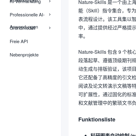
KI-Vermarktung
Nature-Skills 是
能（Skill）指令集合，专为
Professionelle AI-
表流程设计。该工具集以
Anwendungen
中，通过提供经过严格提
Grundmodell
率。
Freie API
Nature-Skills 
Nebenprojekte
段落起草、遵循顶级期刊规范
动生成与排版验证，该项目
它还配备了高精度的引文
阅读及论文转演示文稿等
可扩展性，通过固化的标准
和文献管理中的繁琐文书
Funktionsliste
科研图表自动绘制 (natu