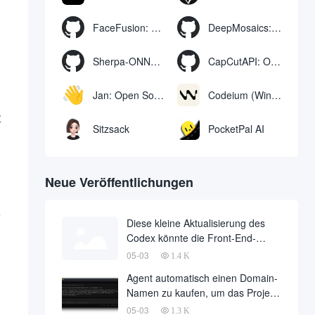
FaceFusion: Video Face Swap Enhancement Tool | Voice Sync Video Mouth Moves
DeepMosaics: Automatisches Entfernen von Mosaiken aus oder Hinzufügen von Mosaiken zu Bildern und Videos
Sherpa-ONNX: Offline-Spracherkennung und -synthese mit ONNXRuntime
CapCutAPI: Open-Source-Tool zur automatischen Steuerung von CapCut-Videoclips
Jan: Open Source Offline-KI-Assistent, ChatGPT-Ersatz, lokale KI-Modelle oder Verbindung zur Cloud-KI
Codeium (Windsurf Editor): kostenloses KI-Code-Vervollständigungs- und Chat-Tool, Windsurf schreibt den kompletten Projektcode in einer dialogorientierten Weise
量
Sitzsack
PocketPal AI
Neue Veröffentlichungen
检
Diese kleine Aktualisierung des
Codex könnte die Front-End-
Arbeiten um die Hälfte reduzieren
05-03
1.4 K
Agent automatisch einen Domain-
Namen zu kaufen, um das Projekt
bereitstellen, vollautomatische
05-03
1.3 K