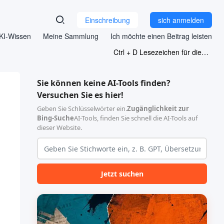
Einschreibung
sich anmelden
KI-Wissen
Meine Sammlung
Ich möchte einen Beitrag leisten
Ctrl + D Lesezeichen für diese Seite
Sie können keine AI-Tools finden?
Versuchen Sie es hier!
Geben Sie Schlüsselwörter ein.
Zugänglichkeit zur
Bing-Suche
AI-Tools, finden Sie schnell die AI-Tools auf
dieser Website.
Jetzt suchen