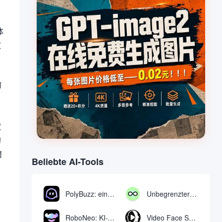
体
效
的
，
献
的
磨
Beliebte AI-Tools
PolyBuzz: eine kostenlose Chat- und Rollenspielplattform für die Interaktion mit KI-Charakteren
Unbegrenzter AI-Chat: kostenloses unbegrenztes AI-Chat-Tool
RoboNeo: KI-Tool zur Erstellung und Bearbeitung von Videos und Bildern per Chat
Video Face Swap