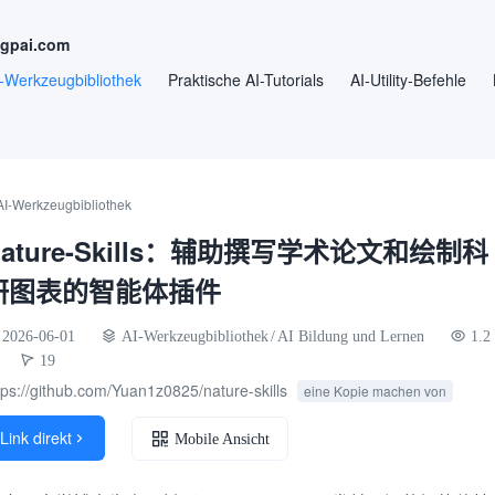
ngpai.com
-Werkzeugbibliothek
Praktische AI-Tutorials
AI-Utility-Befehle
AI-Werkzeugbibliothek
Nature-Skills：辅助撰写学术论文和绘制科
研图表的智能体插件
2026-06-01
AI-Werkzeugbibliothek
/
AI Bildung und Lernen
1.2
19
tps://github.com/Yuan1z0825/nature-skills
eine Kopie machen von
Link direkt

Mobile Ansicht