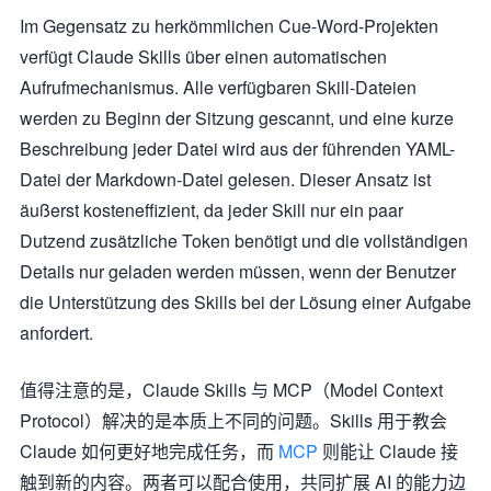
Im Gegensatz zu herkömmlichen Cue-Word-Projekten
verfügt Claude Skills über einen automatischen
Aufrufmechanismus. Alle verfügbaren Skill-Dateien
werden zu Beginn der Sitzung gescannt, und eine kurze
Beschreibung jeder Datei wird aus der führenden YAML-
Datei der Markdown-Datei gelesen. Dieser Ansatz ist
äußerst kosteneffizient, da jeder Skill nur ein paar
Dutzend zusätzliche Token benötigt und die vollständigen
Details nur geladen werden müssen, wenn der Benutzer
die Unterstützung des Skills bei der Lösung einer Aufgabe
anfordert.
值得注意的是，Claude Skills 与 MCP（Model Context
Protocol）解决的是本质上不同的问题。Skills 用于教会
Claude 如何更好地完成任务，而
MCP
则能让 Claude 接
触到新的内容。两者可以配合使用，共同扩展 AI 的能力边