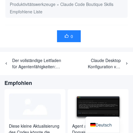
Produktivitätswerkzeuge
»
Claude Code Boutique Skills
Empfohlene Liste
0

Der vollständige Leitfaden
Claude Desktop
für Agentenfähigkeiten:
Konfiguration von
Vom Anfänger zum Meister
Drittanbieter-Api's
Empfohlen
Deutsch
Diese kleine Aktualisierung
Agent automatisch einen
des Codex könnte die
Domain-Namen zu kaufen,