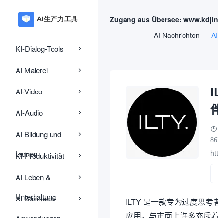
Zugang aus Übersee: www.kdji
AI-Nachrichten
AI
KI-Dialog-Tools
AI Malerei
AI-Video
AI-Audio
AI Bildung und
86
htt
Lernen
KI-Produktivität
AI Leben &
Unterhaltung
AI Business-
ILTY 是一款专为过度思
应用。与市面上许多充斥着“有毒
Anwendungen