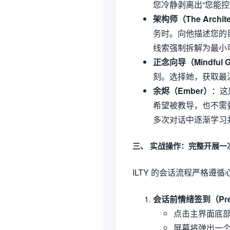
您冷静剥离出“您能控
架构师（The Archit
务时。向他描述您的
线索强制拆解为最小
正念向导（Mindful G
刻。选择她，获取最
余烬（Ember）
：这
希望被教导，也不需要
多次对话中逐渐学习
三、 实战操作：完整开展一次
ILTY 的会话流程严格
会话前情绪签到（Pre-Se
点击主界面底部的
屏幕将弹出一