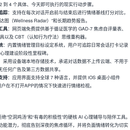
2 到 4 个具体、今天即可执行的现实行动步骤。
追踪
：支持在每次对话开启前与结束后进行情绪基线打分对比，
（Wellness Radar）”和长期趋势报告。
工具
：网页端免费提供基于循证医学的 GAD-7 焦虑自评量表、
查工具以及 CBT（认知行为疗法）思维重构器。
统
：内置情绪管理目标设定系统，用户可追踪日常会话打卡记录
解锁心理建设阶段性里程碑。
：采用设备端本地存储技术，承诺对话数据不上传云端、不用于
无任何广告及第三方数据共享。
支持
：应用界面支持全球 7 种语言，并提供 iOS 桌面小组件
帮助用户在不打开APP的情况下快速进行情绪检视。
拒绝“空洞鸡汤”和“有毒的积极性”的硬核 AI 心理辅导与陪伴工具
Y 的功能潜力，彻底告别深夜的焦虑循环，并将负面情绪转化为切实