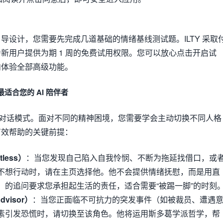
：
导设计，您需要先完成几道基础的情绪基线测试题。ILTY 采取
新用户提供为期 1 周的免费试用权限。您可以放心点击开启试
内体验全部高级功能。
适合您的 AI 陪伴者
 AI 对话模式。面对不同的精神困境，您需要学会主动切换不同人格
有效帮助的关键前提：
tless）
：当您发现自己陷入自我怜悯、不断为拖延找借口，或
不想行动时，请在主页选择他。他不会提供情绪抚慰，而是用直
S）的追问要求您承担起生活的责任，适合需要“被踢一脚”的时刻
dvisor）
：当您正面临不可抗力的突发事件（如被裁员、遭遇
素引发恐慌时，请切换至该角色。他将运用斯多葛学派哲学，帮