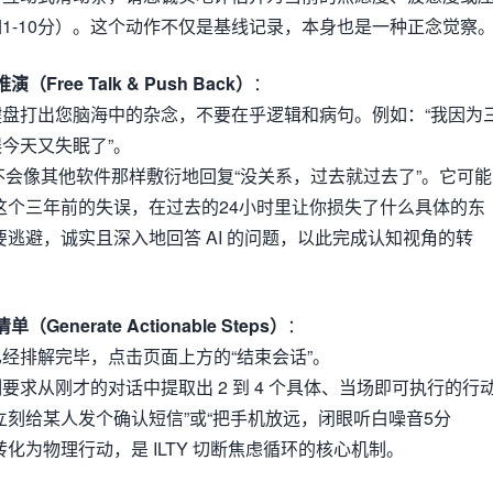
1-10分）。这个动作不仅是基线记录，本身也是一种正念觉察
ree Talk & Push Back）
：
盘打出您脑海中的杂念，不要在乎逻辑和病句。例如：“我因为
今天又失眠了”。
 不会像其他软件那样敷衍地回复“没关系，过去就过去了”。它可能
这个三年前的失误，在过去的24小时里让你损失了什么具体的东
要逃避，诚实且深入地回答 AI 的问题，以此完成认知视角的转
enerate Actionable Steps）
：
经排解完毕，点击页面上方的“结束会话”。
要求从刚才的对话中提取出 2 到 4 个具体、当场即可执行的行
立刻给某人发个确认短信”或“把手机放远，闭眼听白噪音5分
转化为物理行动，是 ILTY 切断焦虑循环的核心机制。