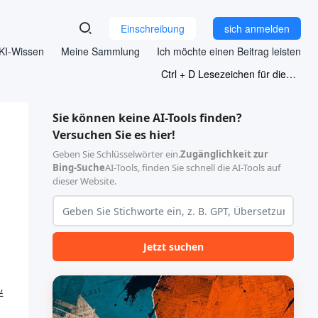
Einschreibung
sich anmelden
KI-Wissen
Meine Sammlung
Ich möchte einen Beitrag leisten
Ctrl + D Lesezeichen für diese Seite
Sie können keine AI-Tools finden?
Versuchen Sie es hier!
Geben Sie Schlüsselwörter ein.
Zugänglichkeit zur
Bing-Suche
AI-Tools, finden Sie schnell die AI-Tools auf
dieser Website.
Jetzt suchen
伴