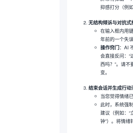
抑感打分（例如
无结构倾诉与对抗式推演（F
在输入框内用键
年前的一个失误
操作窍门
：AI
会直接反问：“
西吗？”。请不
变。
结束会话并生成行动清单（G
当您觉得情绪已
此时，系统强制
建议（例如：“
钟”）。将情绪