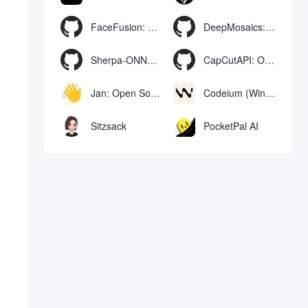
FaceFusion: Video Face Swap Enhancement Tool | Voice Sync Video Mouth Moves
DeepMosaics: Automatisches Entfernen von Mosaiken aus oder Hinzufügen von Mosaiken zu Bildern und Videos
Sherpa-ONNX: Offline-Spracherkennung und -synthese mit ONNXRuntime
CapCutAPI: Open-Source-Tool zur automatischen Steuerung von CapCut-Videoclips
Jan: Open Source Offline-KI-Assistent, ChatGPT-Ersatz, lokale KI-Modelle oder Verbindung zur Cloud-KI
Codeium (Windsurf Editor): kostenloses KI-Code-Vervollständigungs- und Chat-Tool, Windsurf schreibt den kompletten Projektcode in einer dialogorientierten Weise
Sitzsack
PocketPal AI
。