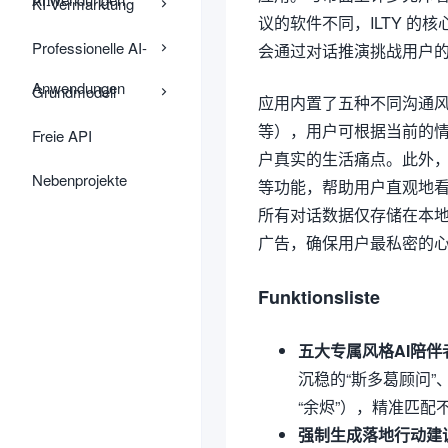
KI-Vermarktung
议的软件不同，ILTY 
Professionelle AI-
会通过对话推演挑战用户
Anwendungen
Grundmodell
应用内置了五种不同沟通风
等），用户可根据当前的情绪
Freie API
户真实的生活痛点。此外
Nebenprojekte
等功能，帮助用户直观地看
所有对话数据仅存储在本地设
广告，确保用户最私密的
Funktionsliste
五大专属风格AI陪伴
沉稳的“斯多葛顾问”
“余烬”），精准匹
强制生成落地行动建