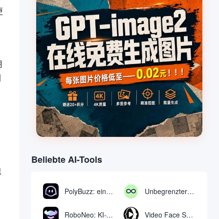
更
。
用
图
，
Beliebte AI-Tools
思
PolyBuzz: eine kostenlose Chat- und Rollenspielplattform für die Interaktion mit KI-Charakteren
Unbegrenzter AI-Chat: kostenloses unbegrenztes AI-Chat-Tool
RoboNeo: KI-Tool zur Erstellung und Bearbeitung von Videos und Bildern per Chat
Video Face Swap