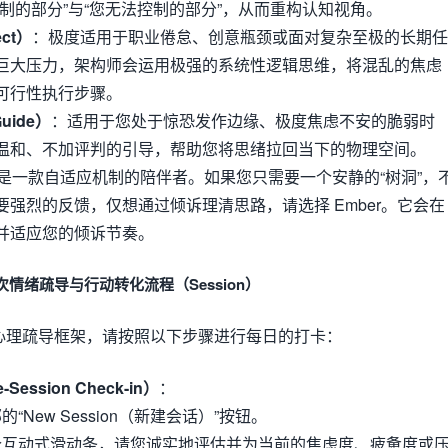
制的部分”与“您无法控制的部分”，从而重构认知视角。
ect）
：极度适用于职业倦怠、创意瓶颈或面对复杂至极的长期任
巨大压力，架构师会运用极强的系统性逻辑思维，将混乱的焦虑
可行性执行步骤。
uide）
：适用于您处于惊恐发作边缘、极度焦虑不安的脆弱时
温和、不加评判的引导，帮助您将思绪拉回当下的物理空间。
是一款自适应机制的陪伴者。如果您只需要一个安静的“树洞”，
强烈的反馈，仅想通过倾诉理清思路，请选择 Ember。它会在
并适应您的倾诉节奏。
情绪疏导与行动转化流程（Session）
遵循心理疏导框架，请按照以下步骤进行每日的打卡：
ssion Check-in）
：
“New Session（新建会话）”按钮。
个互动式滑动条，请您诚实地评估并为当前的焦虑度、疲惫度或