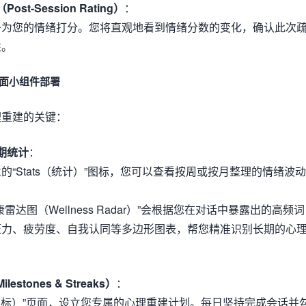
t-Session Rating）
：
条为您的情绪打分。您将直观地看到情绪分数的变化，确认此次
性。
桌面小组件部署
理重建的关键：
期统计
：
的“Stats（统计）”图标，您可以查看按周或按月整理的情绪波动
雷达图（Wellness Radar）”会根据您在对话中暴露出的高频词
压力、疲劳度、自我认同等多边形图表，帮您精准识别长期的心
tones & Streaks）
：
s（目标）”页面，设立您专属的心理重建计划。每日坚持完成会话并