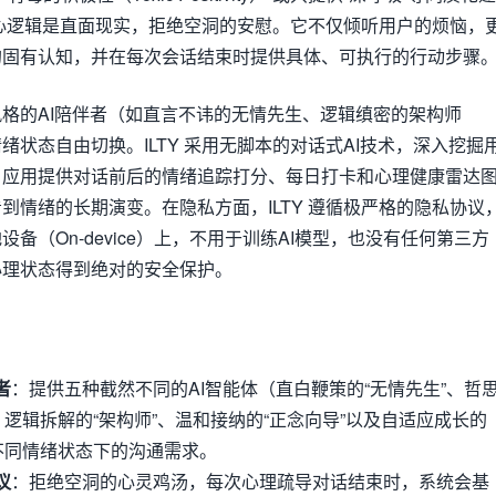
的核心逻辑是直面现实，拒绝空洞的安慰。它不仅倾听用户的烦恼，
的固有认知，并在每次会话结束时提供具体、可执行的行动步骤
格的AI陪伴者（如直言不讳的无情先生、逻辑缜密的架构师
状态自由切换。ILTY 采用无脚本的对话式AI技术，深入挖掘
，应用提供对话前后的情绪追踪打分、每日打卡和心理健康雷达
到情绪的长期演变。在隐私方面，ILTY 遵循极严格的隐私协议
备（On-device）上，不用于训练AI模型，也没有任何第三方
心理状态得到绝对的安全保护。
者
：提供五种截然不同的AI智能体（直白鞭策的“无情先生”、哲
、逻辑拆解的“架构师”、温和接纳的“正念向导”以及自适应成长的
配不同情绪状态下的沟通需求。
议
：拒绝空洞的心灵鸡汤，每次心理疏导对话结束时，系统会基