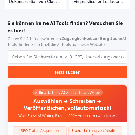
Dekonstruktion von Claude
Ein praktischer Leitfaden
Code Source Code: Die
für den Einsatz von
Philosophie der
OpenClaw in Cherry Studio
Agentenarchitektur hinter
mit einem Klick
Sie können keine AI-Tools finden? Versuchen Sie
510.000 Zeilen Code
es hier!
Geben Sie Schlüsselwörter ein.
Zugänglichkeit zur Bing-Suche
AI-
Tools, finden Sie schnell die AI-Tools auf dieser Website.
Jetzt suchen
🍐 Ente & Birne AI Artikel Smart Writer
Auswählen → Schreiben →
Veröffentlichen, vollautomatisch!
WordPress AI Writing Plugin - 500+ Autoren verwenden es!
SEO Traffic-Akquisition
Überarbeitung von Inhalten