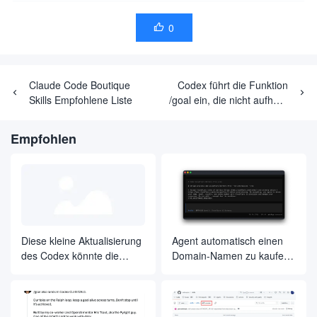
0

Claude Code Boutique
Codex führt die Funktion
Skills Empfohlene Liste
/goal ein, die nicht aufhört,
bis Sie Ihr Ziel erreicht
haben
Empfohlen
Diese kleine Aktualisierung
Agent automatisch einen
des Codex könnte die
Domain-Namen zu kaufen,
Front-End-Arbeiten um die
um das Projekt
Hälfte reduzieren
bereitstellen,
vollautomatische
Entwicklung ist endlich