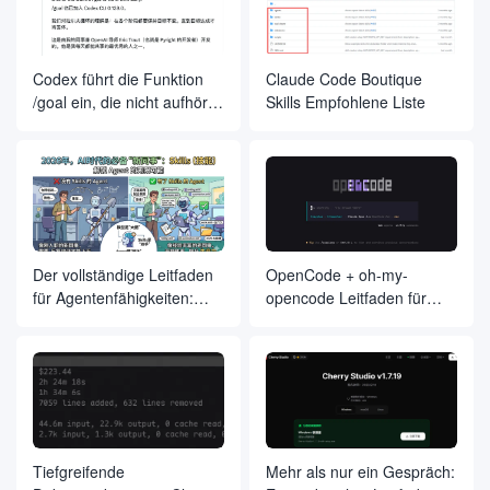
gelandet, im Namen der
Entwicklungsfirma zu einer
großen Anzahl von fallen
Codex führt die Funktion
Claude Code Boutique
/goal ein, die nicht aufhört,
Skills Empfohlene Liste
bis Sie Ihr Ziel erreicht
haben
Der vollständige Leitfaden
OpenCode + oh-my-
für Agentenfähigkeiten:
opencode Leitfaden für
Vom Anfänger zum Meister
bewährte Praktiken
Tiefgreifende
Mehr als nur ein Gespräch: