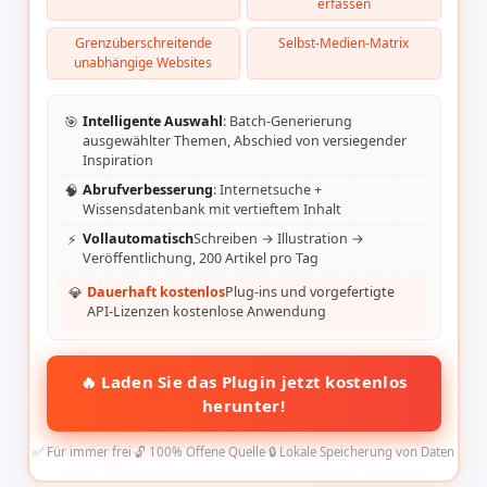
erfassen
Grenzüberschreitende
Selbst-Medien-Matrix
unabhängige Websites
🎯
Intelligente Auswahl
: Batch-Generierung
ausgewählter Themen, Abschied von versiegender
Inspiration
🧠
Abrufverbesserung
: Internetsuche +
Wissensdatenbank mit vertieftem Inhalt
⚡
Vollautomatisch
Schreiben → Illustration →
Veröffentlichung, 200 Artikel pro Tag
💎
Dauerhaft kostenlos
Plug-ins und vorgefertigte
API-Lizenzen kostenlose Anwendung
🔥 Laden Sie das Plugin jetzt kostenlos
herunter!
✅ Für immer frei
·
🔓 100% Offene Quelle
·
🔒 Lokale Speicherung von Daten