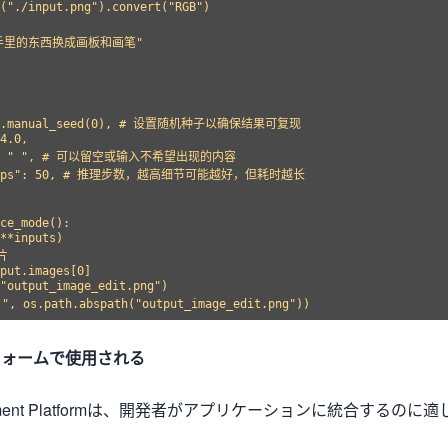
("./input.png").convert("RGB")

熊手里的东西换成画板和画笔"

rch.manual_seed(0), # 设置随机种子以确保结果可复现

4.0,

pt": " ", # 可以留空或输入不希望出现的内容

_steps": 50, # 推理步数，越高细节可能越好，但耗时越长

ce_mode():

**inputs)



put.images[0]

"output_image_edit.png")

ットフォームで使用される
Refinement Platformは、開発者がアプリケーションに統合するのに適
。