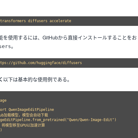
を使用するには、GitHubから直接インストールすることをお
。
sers
く
以下は基本的な使用例である。
age

ort QwenImageEditPipeline

e Hub加载模型，模型会自动下载

geEditPipeline.from_pretrained("Qwen/Qwen-Image-Edit")

，将模型移至GPU以加速计算

)
