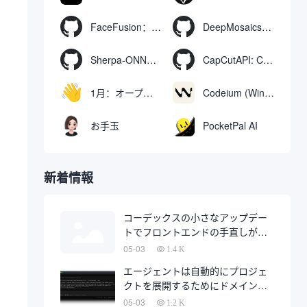
FaceFusion：ビデオ顔交換強化ツール｜音声同期ビデオ口の動き
DeepMosaics：画像やビデオからモザイクを自動的に除去したり、モザイクを追加したりする。
Sherpa-ONNX: ONNXRuntimeによるオフライン音声認識と合成
CapCutAPI: CapCutビデオクリップの自動制御用オープンソースツール
1月：オープンソースのオフラインAIアシスタント、ChatGPTの代替、ローカルAIモデルの実行またはクラウドAIへの接続
Codeium (Windsurf Editor): 無料のAIコード補完＆チャットツール。
お手玉
PocketPal AI
新着情報
コーデックスの小さなアップデー
トでフロントエンドの手直しが半
分になるかもしれない
05-03
1.4 K
エージェントは自動的にプロジェ
クトを展開するためにドメイン名
を購入し、完全に自動化された開
05-03
1.2 K