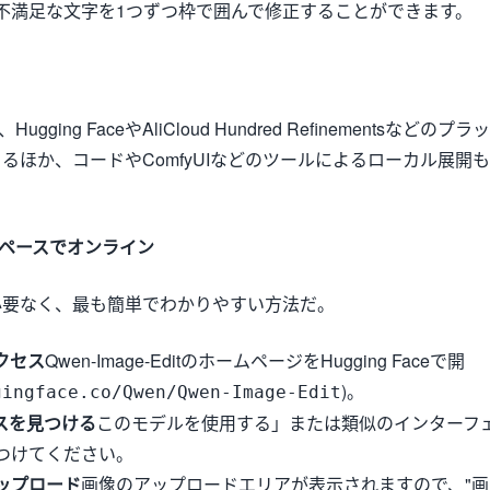
不満足な文字を1つずつ枠で囲んで修正することができます。
、Hugging FaceやAliCloud Hundred Refinementsなどのプラッ
るほか、コードやComfyUIなどのツールによるローカル展開も
スペースでオンライン
必要なく、最も簡単でわかりやすい方法だ。
クセス
Qwen-Image-EditのホームページをHugging Faceで開
)。
gingface.co/Qwen/Qwen-Image-Edit
スを見つける
このモデルを使用する」または類似のインターフ
つけてください。
ップロード
画像のアップロードエリアが表示されますので、"画