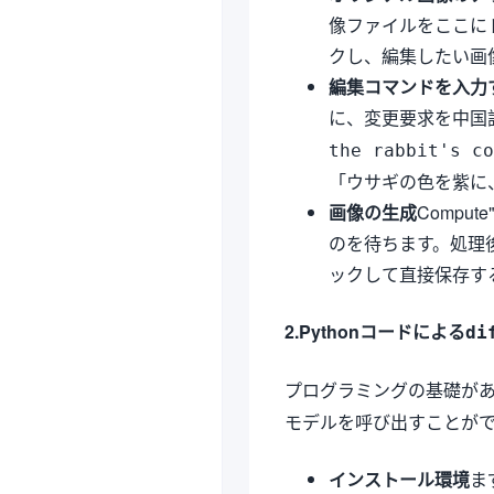
像ファイルをここに
クし、編集したい画
編集コマンドを入力
に、変更要求を中国
the rabbit's co
「ウサギの色を紫に
画像の生成
Compu
のを待ちます。処理
ックして直接保存す
2.Pythonコードによる
di
プログラミングの基礎が
モデルを呼び出すことが
インストール環境
ま