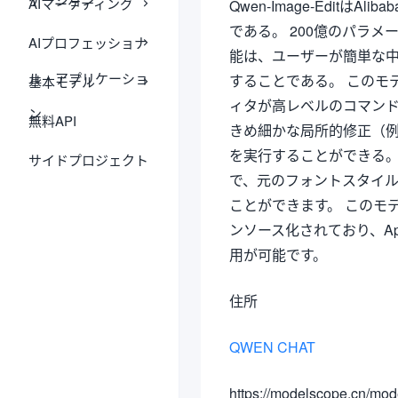
AIマーケティング
Qwen-Image-EditはA
である。 200億のパラメ
AIプロフェッショナ
能は、ユーザーが簡単な
ル・アプリケーショ
することである。 このモ
基本モデル
ィタが高レベルのコマン
ン
無料API
きめ細かな局所的修正（
を実行することができる。
サイドプロジェクト
で、元のフォントスタイ
ことができます。 このモデ
ンソース化されており、Ap
用が可能です。
住所
QWEN CHAT
https://modelscope.cn/mo