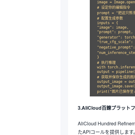
image = Image.open
# 设定你的编辑指令

prompt = "把这只
# 配置生成参数

inputs = {

"image": image,

"prompt": prompt,

"generator": to
"true_cfg_scale": 
"negative_prom
"num_inference
}

# 执行推理

with torch.inferen
output = pipeline(
# 获取并保存生成的图片
output_image = out
output_image.save(
3.AliCloud百錬プラ
AliCloud Hundred 
たAPIコールを提供します