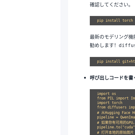
確認してください。
最新のモデリング機能
勧めします！
diffu
呼び出しコードを書
import os

from PIL import Im
import torch

from diffusers imp
# 从Hugging Fac
pipeline = QwenIma
# 如果你有可用的GPU
pipeline.to("cuda"
# 打开本地的原始图片
