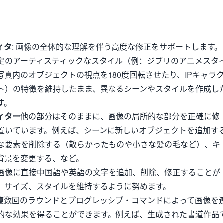
ィタ
: 画像の全体的な理解を伴う高度な修正をサポートします。
定のアーティスティックなスタイル（例：ジブリのアニメスタ
真内のオブジェクトの視点を180度回転させたり、IPキャラ
ト）の特徴を維持したまま、異なるシーンやスタイルを作成し
す。
ィター
他の部分はそのままに、画像の局所的な部分を正確に修
置いています。例えば、シーンに新しいオブジェクトを追加す
な要素を削除する（散らかったものや小さな髪の毛など）、キ
背景を変更する、など。
画像に直接中国語や英語の文字を追加、削除、修正することが
、サイズ、スタイルを維持するように努めます。
複数回のラウンドとプログレッシブ・コマンドによって画像を
的な効果を得ることができます。例えば、生成された書道作品