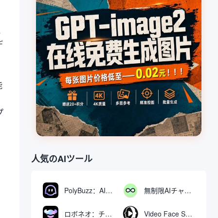
に
デ
、
能
プ
利
人気のAIツール
PolyBuzz：AIキャラクターと交流できる無料チャット＆ロールプレイングプラットフォーム
無制限AIチャット：無料無制限AIチャットツール
ロボネオ：チャットで動画や画像を生成・編集するAIツール
Video Face Swap