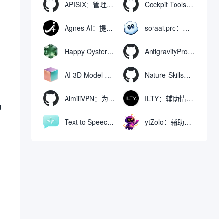
APISIX：管理和代理API及大模型流量的高性能网关
Cockpit Tools：管理多个AI编程IDE账号与配置多开独立实例的本地桌面应用
Agnes AI：提供全模态模型免费API、支持图文视频生成与复杂工程执行的智能体平台
soraai.pro：支持多模型文字转视频和图像生成的在线创作工具
）
Happy Oyster AI：生成可交互式3D虚拟世界与视频的大模型
AntigravityProxyLauncher：免TUN全局代理使用Antigravity IDE
.
AI 3D Model Generator：通过文本和图像快速生成3D模型的在线工具
Nature-Skills：辅助撰写学术论文和绘制科研图表的智能体插件
AimiliVPN：为Linux提供纯净出站家庭IP的VPN代理网关
ILTY：辅助情绪疏导与提供行动建议的AI陪伴工具
リ
Text to Speech AI：支持多说话人与情感控制的文字转语音工具
ytZolo：辅助创建和优化YouTube视频内容的生成工具