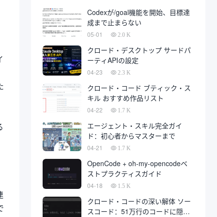
発は、最終的に開発会社に代わっ
Codexが/goal機能を開始、目標達
て、多数の秋に上陸している。
成まで止まらない
05-01
2.0 K
クロード・デスクトップ サードパ
イ
ーティAPIの設定
ク
04-23
2.3 K
た
クロード・コード ブティック・ス
キル おすすめ作品リスト
04-22
1.7 K
エージェント・スキル完全ガイ
る
ド：初心者からマスターまで
04-21
1.7 K
OpenCode + oh-my-opencodeベ
ストプラクティスガイド
04-18
1.5 K
連
クロード・コードの深い解体 ソー
で
スコード：51万行のコードに隠さ