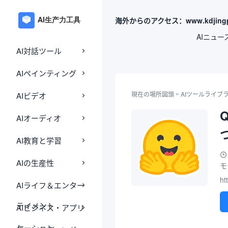
海外からのアクセス：www.kdjingp
AIニュー
AI対話ツール
AIペインティング
»
現在の場所
図頭
AIツールライブ
AIビデオ
AIオーディオ
AI教育と学習
AIの生産性
モ
ht
AIライフ＆エンター
テイメント
AIビジネス・アプリ
ケーション