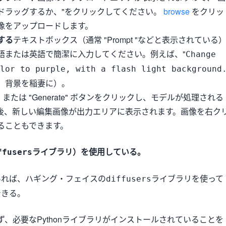
ドラッグするか、"をクリックしてください。
browse
をクリッ
像をアップロードします。
する
テキストボックス（通常 "Prompt "などと表示されている
語または英語で簡潔に入力してください。例えば、"
Change
lor to purple, with a flash light background
、背景を稲妻に）。
te" または "Generate" ボタンをクリックし、モデルが処理される
後、新しい編集画像が出力エリアに表示されます。画像を右ク
ることもできます。
ライブラリ）を使用している。
ffusers
あれば、ハギング・フェイスの
ライブラリを使って
diffusers
できる。
ず、必要なPythonライブラリがインストールされていることを