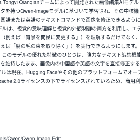
libaba Tongyi Qianqianチームによって開発された画像編集AIモデル
ータを持つQwen-Imageモデルに基づいて学習され、その中核機
中国語または英語のテキストコマンドで画像を修正できるよう
デルは、視覚的意味理解と視覚的外観制御の両方を利用し、エ
ド（例えば「背景を南極に変更する」）を理解するだけでなく
例えば「髪の毛の束を取り除く」）を実行できるようにします。
 このモデルの優れた特徴のひとつは、強力なテキスト編集機
ルを維持したまま、画像内の中国語や英語の文字を直接修正する
ルは現在、Hugging Faceやその他のプラットフォームでオー
ache 2.0ライセンスの下でライセンスされているため、商用
dels/Qwen/Qwen-Image-Edit