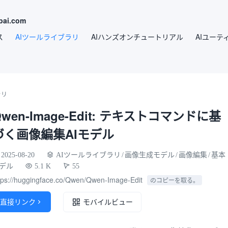
ai.com
ス
AIツールライブラリ
AIハンズオンチュートリアル
AIユーテ
ラリ
Qwen-Image-Edit: テキストコマンドに基
づく画像編集AIモデル
2025-08-20
AIツールライブラリ
/
画像生成モデル
/
画像編集
/
基本
デル
5.1 K
55
tps://huggingface.co/Qwen/Qwen-Image-Edit
のコピーを取る。
直接リンク

モバイルビュー