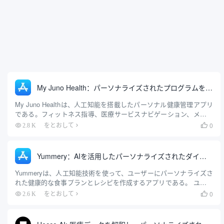
My Juno Health：パーソナライズされたプログラムを提供するAI健康アシスタント
My Juno Healthは、人工知能を搭載したパーソナル健康管理アプリ
である。フィットネス指導、医療サービスナビゲーション、メンタ
ルヘルスサポート、服薬リマインダーなどを統合し、総合的な健康
0
2.8 K
をとおして

管理ソリューションをユーザーに提供する。このアプリの核となる
のは、ユーザーの個人的な状況や目標に基づいてカスタマイズされ
た健康とフィットネスを生成するAI技術の活用だ。.
Yummery：AIを活用したパーソナライズされたダイエット計画とレシピ作成アプリ
Yummeryは、人工知能技術を使って、ユーザーにパーソナライズさ
れた健康的な食事プランとレシピを作成するアプリである。 ユーザ
ーの食事嗜好、健康目標、アレルゲン、身体データ（身長、体重な
0
2.6 K
をとおして

ど）に基づいて、オーダーメイドの食事プランを数秒で生成する。
このアプリの核となる機能は、食事計画、食品...を組み合わせるこ
とによって、健康的な食事の複雑さを簡素化することです。.