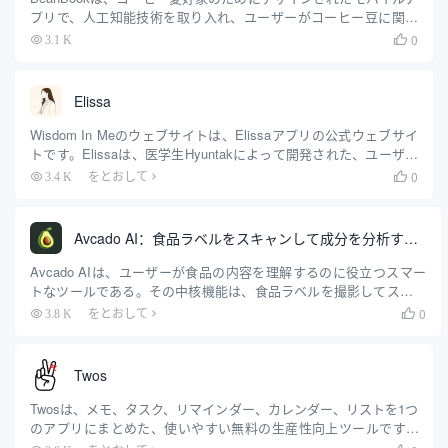
プリで、人工知能技術を取り入れ、ユーザーがコーヒー豆に関す
る情報を記録、追跡、探索することを支援する。豆のパッケージ
0
3.1 K

の写真を撮ったり、ウェブアドレスを入力したりといった簡単な
操作で、コーヒーの産地、処理、風味に関するメモが自動的に保
存される。ユーザーは簡単に抽出レシピを管理し、味の評価を記
Elissa
録することができます...
Wisdom In Meのウェブサイトは、Elissaアプリの公式ウェブサイ
トです。Elissaは、医学生Hyuntakによって開発された、ユーザー
が不安やパニックに対処するのを助けるモバイルアプリです。AI
0
3.4 K
をとおして

技術と認知行動療法（CBT）を組み合わせ、いつでもどこでもサ
ポートが受けられる。ユーザーはAIチャット、パニックSO...
Avcado AI：食品ラベルをスキャンして成分を分析する健康アシスタント
Avcado AIは、ユーザーが食品の内容を理解するのに役立つスマー
トなツールである。その中核機能は、食品ラベルを撮影してスキャ
ンすることで、原材料、栄養情報、添加物を素早く特定することで
0
3.8 K
をとおして

ある。ユーザーは携帯電話でパッケージのラベルを撮影するだけ
で、ウェブサイトが食品のカロリー、添加物の種類、潜在的な健康
への影響などの詳細情報を分析・表示する。.
Twos
Twosは、メモ、タスク、リマインダー、カレンダー、リストを1つ
のアプリにまとめた、使いやすい無料の生産性向上ツールです。
メモ、タスク、リマインダー、カレンダー、リストを1つのアプリ