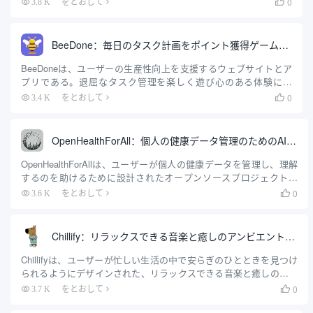
0
3.8 K
をとおして

にまとめ、ユーザーが生活のあらゆることを簡単に記録・管理で
きるようサポートします。Twosのコアコンセプトは「シンプルな
記憶」で、ユーザーはいつでもどこでも重要な情報を忘れる心配
BeeDone：毎日のタスク計画をポイント獲得ゲームに変換
なく書き留めることができます。携帯電話、パソコン、ウェブに対
応しています。.
BeeDoneは、ユーザーの生産性向上を支援するウェブサイトとア
プリである。退屈なタスク管理を楽しく遊び心のある体験に変
え、ユーザーの目標達成意欲を高める。Atomic Habits』、『Get It
0
3.4 K
をとおして

Done』、『The Power of Habit』などの書籍にインスパイアされた
このウェブサイトは、人工知能技術を組み合わせて、タスク管
理、習慣追跡、毎日の計画機能を提供しています。ユーザーは、
OpenHealthForAll：個人の健康データ管理のためのAIアシスタント、カスタマイズされた健康計画のための検査レポートのアップロード
タスク管理、習慣追跡、毎日のプランニング機能を利用すること
で、目標達成のためのパス...
OpenHealthForAllは、ユーザーが個人の健康データを管理し、理解
するのを助けるために設計されたオープンソースプロジェクトで
す。人工知能技術を活用することで、OpenHealthForAllはローカル
0
3.6 K
をとおして

で実行可能な健康アシスタントを提供し、ユーザーが自分の健康情
報をより良く管理・分析できるようにする。.
Chillify：リラックスできる音楽と癒しのアンビエント・ピュアミュージックが楽しめるAIミュージックステーション
Chillifyは、ユーザーが忙しい生活の中で安らぎのひとときを見つけ
られるようにデザインされた、リラックスできる音楽と癒しのバイ
ブを提供することに焦点を当てたプラットフォームです。生産性を
0
3.7 K
をとおして

高めるためのBGMが必要な時も、睡眠を助けるメロディーを探して
いる時も、Chillifyはあなたをカバーします。このプラットフォーム