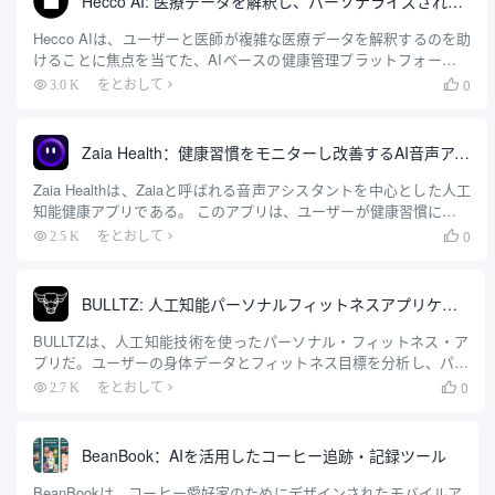
Hecco AI: 医療データを解釈し、パーソナライズされた健康アドバイスを提供するスマートツール
Hecco AIは、ユーザーと医師が複雑な医療データを解釈するのを助
けることに焦点を当てた、AIベースの健康管理プラットフォームで
ある。検査報告書、バイタルサイン、処方箋、病歴などの情報を統
0
3.0 K
をとおして

合することで、ユーザーに明確で理解しやすい健康アドバイスを提
供する。Hecco AIの中核目標は、医療データの複雑さを取り除き、
患者が...
Zaia Health：健康習慣をモニターし改善するAI音声アシスタント
Zaia Healthは、Zaiaと呼ばれる音声アシスタントを中心とした人工
知能健康アプリである。 このアプリは、ユーザーが健康習慣に集中
し、改善するのを助けるように設計されている。 音声対話を通じ
0
2.5 K
をとおして

て、個人的な健康コンパニオンとして機能し、睡眠、運動、栄養、
メンタルヘルスの分野でより規則正しい生活習慣へとユーザーを導
く。.
BULLTZ: 人工知能パーソナルフィットネスアプリケーション
BULLTZは、人工知能技術を使ったパーソナル・フィットネス・ア
プリだ。ユーザーの身体データとフィットネス目標を分析し、パー
ソナライズされたトレーニングと食事プランを作成する。このアプ
0
2.7 K
をとおして

リの核となるのは、スマホのカメラを使ったリアルタイムの動作分
析で、ユーザーがトレーニング中に正しい姿勢を維持できるようサ
ポートし、それによってトレーニングの成果を向上させ、怪我のリ
BeanBook：AIを活用したコーヒー追跡・記録ツール
スクを軽減する。使用時...
BeanBookは、コーヒー愛好家のためにデザインされたモバイルア