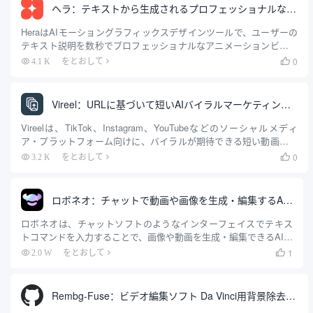
を必要としません。.
ヘラ：テキストから生成されるプロフェッショナルなアニメーションとモーショングラフィックス
HeraはAIモーショングラフィックスデザインツールで、ユーザーの
テキスト説明を数秒でプロフェッショナルなアニメーションビデオ
に変換します。従来のビデオ生成ツールとは異なり、Heraはコード
0
4.1 K
をとおして

ベースのアニメーションを生成するため、色、フォント、モーショ
ンエフェクトなど、アニメーションの細部まで正確に調整・修正す
ることができます。ユーザーは...
Vireel：URLに基づいて短いAIバイラルマーケティング動画を自動生成
Vireelは、TikTok、Instagram、YouTubeなどのソーシャルメディ
ア・プラットフォーム向けに、バイラルが期待できる短い動画広告
を迅速かつ大量に作成できるように設計されたAI動画生成プラット
0
3.2 K
をとおして

フォームである。 このツールの中核機能は、動画制作プロセスを自
動化することである。ユーザーは製品URLを入力するだけで、Vireel
の...
ロボネオ：チャットで動画や画像を生成・編集するAIツール
ロボネオは、チャットソフトのようなインターフェイスでテキス
トコマンドを入力することで、画像や動画を生成・編集できるAIコ
ンテンツ作成ツールだ。ユーザーが簡単なテキスト説明を入力す
1
2.0 W
をとおして

ると、ロボネオがそれを理解し、適切なコンテンツを作成する。こ
のツールは、5秒までの短い動画を作成したり、テキストに基づい
て...
Rembg-Fuse：ビデオ編集ソフト Da Vinci用背景除去プラグイン