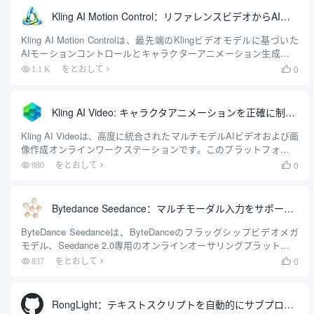
像に基づいて映画のようなビデオを生成できるだけでなく、...
Kling AI Motion Control：リファレンスビデオからAIキャラクターのモーションを生成するビデオツール
Kling AI Motion Controlは、最先端のKlingビデオモデルに基づいた
AIモーションコントロールとキャラクターアニメーション生成のた
めのクラウドベースのツールです。このプラットフォームの中核機
0
1.1 K
をとおして

能は「モーション・マイグレーション」であり、ユーザーはキャラ
クターの静止画像と特定の動きを持つ参照動画をアップロードする
ことで、AI...
Kling AI Video: キャラクタアニメーションを正確に制御し、ショートビデオのグラフィック生成をサポートする包括的なAIツール。
Kling AI Videoは、高度に統合されたマルチモデルAIビデオおよび画
像作成オンラインワークステーションです。このプラットフォーム
は、先進的なDiTアーキテクチャと3D VAE空間モデリング技術によ
0
980
をとおして

り、自然言語テキストまたは1枚の静止画像を実際の物理的法則に効
率的に変換することができます。.
Bytedance Seedance：マルチモーダル入力をサポートし、ネイティブ音声付きのビデオを生成するツール
ByteDance Seedanceは、ByteDanceのフラッグシップビデオメガ
モデル、Seedance 2.0専用のオンラインオーサリングプラットフォ
ームです。Seedance 2.0は、ダブルブランチディフュージョントラ
0
837
をとおして

ンスフォーマー（DB-DiT）アーキテクチャを採用し、従来のステッ
プバイステップのAIビデオ生成の限界を打ち破り、...
RongLight：テキストスクリプトを自動的にサブプロットに解析し、ビデオに合成するインテリジェントなオーサリングプラットフォーム。