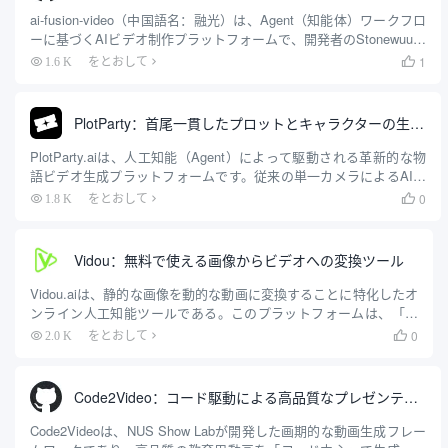
ai-fusion-video（中国語名：融光）は、Agent（知能体）ワークフロ
ーに基づくAIビデオ制作プラットフォームで、開発者のStonewuuに
よってオープンソース化されている。このプラットフォームは、複
1
1.6 K
をとおして

雑な映画やテレビの制作プロセスを自動化することに重点を置いて
おり、そのコアコンセプトは「脚本はビデオ」である。ユーザーが
入力するのは...
PlotParty：首尾一貫したプロットとキャラクターの生成を支援するワンストップAIビデオ作成ツール
PlotParty.aiは、人工知能（Agent）によって駆動される革新的な物
語ビデオ生成プラットフォームです。従来の単一カメラによるAIブ
ラインドボックス動画生成とは異なり、PlotPartyはAI動画作成にお
0
1.8 K
をとおして

ける「キャラクターの一貫性」と「プロットの一貫性」という核と
なる技術的なペインポイントの解決に焦点を当てています。ユーザ
ーは簡単な...
Vidou：無料で使える画像からビデオへの変換ツール
Vidou.aiは、静的な画像を動的な動画に変換することに特化したオ
ンライン人工知能ツールである。このプラットフォームは、「す
ぐに使える」「しきい値ゼロ」の体験に重点を置いており、ユー
0
2.0 K
をとおして

ザーはアカウント登録やログイン、個人情報の提供をすることな
く、ブラウザ上で直接、高品質の動画コンテンツを無料で生成す
ることができる。このシステムは、深く最適化されたAIモデルで
Code2Video：コード駆動による高品質なプレゼンテーションビデオの生成のためのインテリジェントなボディフレームワーク
構築されており、...
Code2Videoは、NUS Show Labが開発した画期的な動画生成フレー