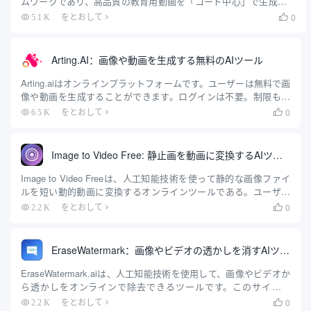
ムワークであり、高品質の教育用動画を「コード中心」で生成する
ことを基本理念としている。ピクセルを直接生成する従来のAI動画
0
5.1 K
をとおして

モデル（例：Sora）とは異なり、Code2Videoは動画を直接「描画」
しない...
Arting.AI：画像や動画を生成する無料のAIツール
Arting.aiはオンラインプラットフォームです。ユーザーは無料で画
像や動画を生成することができます。ログインは不要。制限もな
い。このプラットフォームは、AI技術を使用して、テキストプロ
0
6.5 K
をとおして

ンプトを処理したり、画像をアップロードして、HDビジュアルコ
ンテンツをすばやく作成します。主な機能には、テキストから画
像、画像から画像、テキストから動画、画像から動画がある。ま
Image to Video Free: 静止画を動画に変換するAIツール
た、画像強調、動画強調などの編集ツールもあります。.
Image to Video Freeは、人工知能技術を使って静的な画像ファイ
ルを短い動的動画に変換するオンラインツールである。ユーザー
が画像をアップロードし、説明的なテキストを入力すると、AIが
0
2.2 K
をとおして

その情報に基づいてビデオを生成します。このツールはブラウザ
上で動作し、ダウンロードやインストールを必要としません。.
EraseWatermark：画像やビデオの透かしを消すAIツール
EraseWatermark.aiは、人工知能技術を使用して、画像やビデオか
ら透かしをオンラインで除去できるツールです。このサイトで
は、高度なAIモデルによって、元のコンテンツの品質やディテー
0
2.2 K
をとおして
