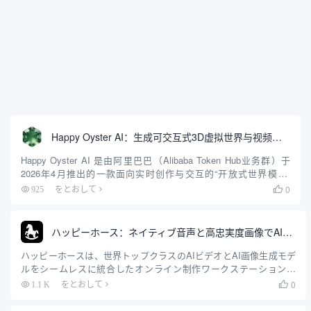
Happy Oyster AI：生成可交互式3D虚拟世界与视频的大模型
Happy Oyster AI 是由阿里巴巴（Alibaba Token Hub业务群）于
2026年4月推出的一款面向实时创作与交互的“开放式世界模型”
（Open-Ended World Model）。不同于传统AI视频工具“单次输入提
0
925
をとおして

示词...
ハッピーホース：ネイティブ音声と高忠実度画像でAI動画を生成するオンラインツール
ハッピーホースは、世界トップクラスのAIビデオとAI画像生成モデ
ルをシームレスに統合したオンライン制作ワークステーションで
す。100億のパラメーターを持つTransformerアーキテクチャ・モデ
0
1.1 K
をとおして

ルを採用したこのプラットフォームは、「シングル・ステップ・フ
ォワード・トランスファー」技術に革命をもたらし、テキストや画