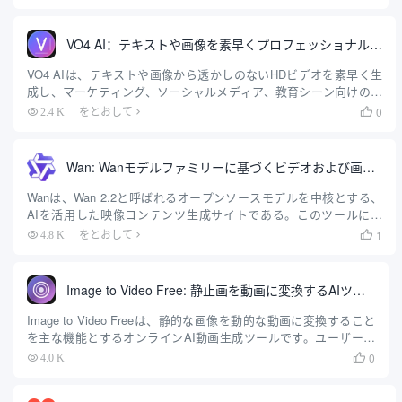
ルをできるだけ維持しながら、ファイルの透かしをインテリジェ
ントに識別して除去します。ユーザーは複雑な画像処理技術を習
得する必要はなく、ファイルをアップロードするだけでツール
VO4 AI：テキストや画像を素早くプロフェッショナルなビデオに変換するAIツール
が...
VO4 AIは、テキストや画像から透かしのないHDビデオを素早く生
成し、マーケティング、ソーシャルメディア、教育シーン向けのマ
ルチスタイルテンプレートやブランディングカスタマイズをサポー
0
2.4 K
をとおして

トします。
Wan: Wanモデルファミリーに基づくビデオおよび画像生成ツール
Wanは、Wan 2.2と呼ばれるオープンソースモデルを中核とする、
AIを活用した映像コンテンツ生成サイトである。このツールによ
り、ユーザーはテキスト、画像、音声を高品質な動画に素早く変換
1
4.8 K
をとおして

することができる。このサイトは、「テキストを動画に」、「画像
を動画に」、そしてユニークな「音声を動画に」機能など、さまざ
まな生成方法をサポートしており、根...
Image to Video Free: 静止画を動画に変換するAIツール
Image to Video Freeは、静的な画像を動的な動画に変換すること
を主な機能とするオンラインAI動画生成ツールです。ユーザーが
画像をアップロードし、簡単なテキスト説明とパラメータ設定に
0
4.0 K

より、人工知能技術が画像にダイナミックなエフェクトを加え、
短い動画を生成します。このツールは操作が簡単で、専門的な知識