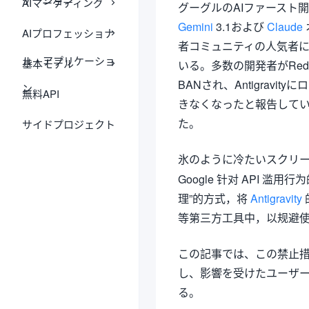
AIマーケティング
グーグルのAIファースト開
Gemini
3.1および
Claude
AIプロフェッショナ
者コミュニティの人気者
ル・アプリケーショ
基本モデル
いる。多数の開発者がReddi
BANされ、Antigrav
ン
無料API
きなくなったと報告して
た。
サイドプロジェクト
氷のように冷たいスクリ
Google 针对 API
理”的方式，将
Antigravity
等第三方工具中，以规避
この記事では、この禁止
し、影響を受けたユーザ
る。