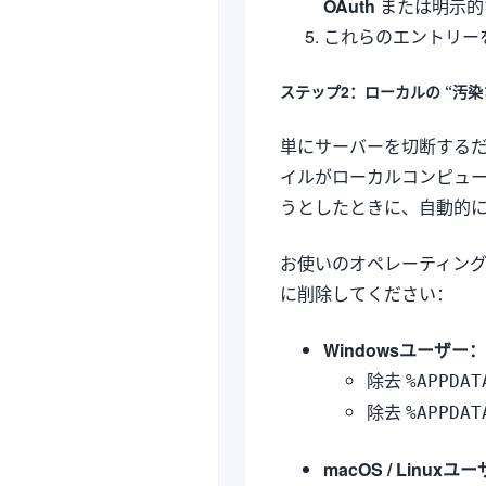
OAuth
または明示
これらのエントリー
ステップ2：ローカルの “汚
単にサーバーを切断する
イルがローカルコンピュータ
うとしたときに、自動的
お使いのオペレーティン
に削除してください：
Windowsユーザー：
除去
%APPDAT
除去
%APPDAT
macOS / Linuxユ