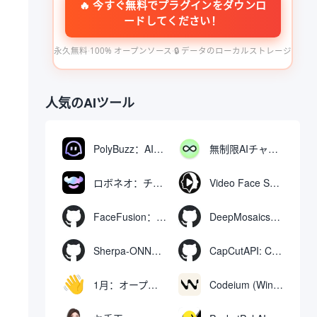
🔥 今すぐ無料でプラグインをダウンロ
ードしてください！
永久無料
·
100% オープンソース
·
🔒 データのローカルストレージ
人気のAIツール
PolyBuzz：AIキャラクターと交流できる無料チャット＆ロールプレイングプラットフォーム
無制限AIチャット：無料無制限AIチャットツール
ロボネオ：チャットで動画や画像を生成・編集するAIツール
Video Face Swap
FaceFusion：ビデオ顔交換強化ツール｜音声同期ビデオ口の動き
DeepMosaics：画像やビデオからモザイクを自動的に除去したり、モザイクを追加したりする。
Sherpa-ONNX: ONNXRuntimeによるオフライン音声認識と合成
CapCutAPI: CapCutビデオクリップの自動制御用オープンソースツール
1月：オープンソースのオフラインAIアシスタント、ChatGPTの代替、ローカルAIモデルの実行またはクラウドAIへの接続
Codeium (Windsurf Editor): 無料のAIコード補完＆チャットツール。