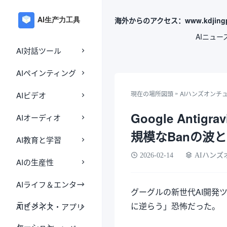
海外からのアクセス：www.kdjingp
AIニュー
AI対話ツール
AIペインティング
»
現在の場所
図頭
AIハンズオンチ
AIビデオ
Google Anti
AIオーディオ
規模なBanの波
AI教育と学習
2026-02-14
AIハン
AIの生産性
AIライフ＆エンター
グーグルの新世代AI開発
テイメント
に逆らう」恐怖だった。
AIビジネス・アプリ
ケーション