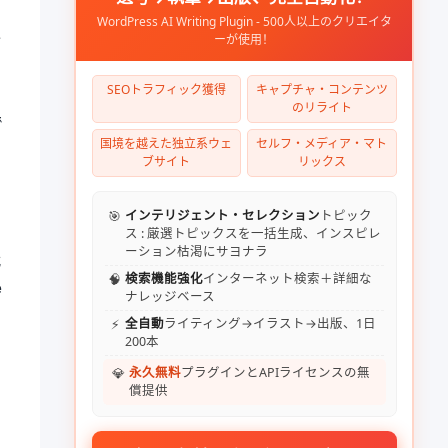
WordPress AI Writing Plugin - 500人以上のクリエイタ
発
ーが使用！
SEOトラフィック獲得
キャプチャ・コンテンツ
のリライト
で
国境を越えた独立系ウェ
セルフ・メディア・マト
ブサイト
リックス
🎯
インテリジェント・セレクション
トピック
ス : 厳選トピックスを一括生成、インスピレ
ーション枯渇にサヨナラ
代
🧠
検索機能強化
インターネット検索＋詳細な
e
ナレッジベース
⚡
全自動
ライティング→イラスト→出版、1日
200本
💎
永久無料
プラグインとAPIライセンスの無
償提供