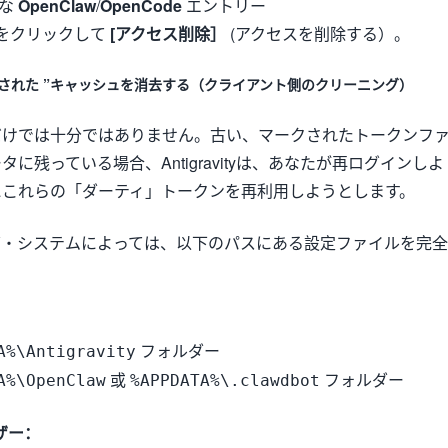
的な
OpenClaw
/
OpenCode
エントリー
をクリックして
[アクセス削除］
(アクセスを削除する）。
染された ”キャッシュを消去する（クライアント側のクリーニング）
だけでは十分ではありません。古い、マークされたトークンフ
に残っている場合、Antigravityは、あなたが再ログインしよ
にこれらの「ダーティ」トークンを再利用しようとします。
グ・システムによっては、以下のパスにある設定ファイルを完全
フォルダー
A%\Antigravity
或
フォルダー
A%\OpenClaw
%APPDATA%\.clawdbot
ーザー：