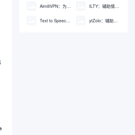
AimiliVPN：为Linux提供纯净出站家庭IP的VPN代理网关
ILTY：辅助情绪疏导与提供行动建议的AI陪伴工具
Text to Speech AI：支持多说话人与情感控制的文字转语音工具
ytZolo：辅助创建和优化YouTube视频内容的生成工具
伝
e