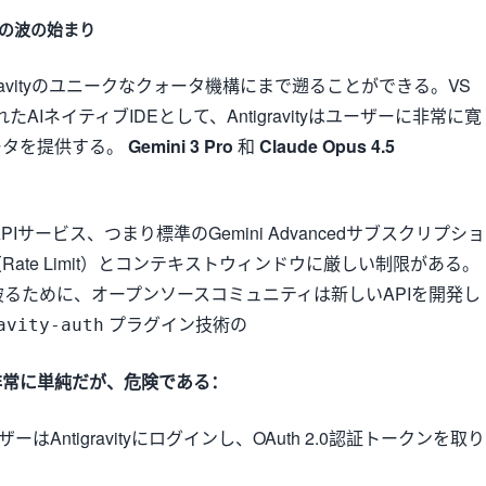
令の波の始まり
ravityのユニークなクォータ機構にまで遡ることができる。VS
たAIネイティブIDEとして、Antigravityはユーザーに非常に寛
ータを提供する。
Gemini 3 Pro
和
Claude Opus 4.5
PIサービス、つまり標準のGemini Advancedサブスクリプショ
ate Limit）とコンテキストウィンドウに厳しい制限がある。
ち破るために、オープンソースコミュニティは新しいAPIを開発し
プラグイン技術の
avity-auth
非常に単純だが、危険である：
ーはAntigravityにログインし、OAuth 2.0認証トークンを取り