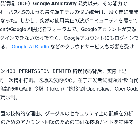
発環境（IDE）
Google Antigravity
発売以来、その能力で
オーパス4.5のような最先端モデルの深い統合は、瞬く間に開
になった。しかし、突然の使用禁止の波がコミュニティを覆って
tやGoogle AI開発者フォーラムで、Googleアカウントが突然
ityにログインできないだけでなく、Googleアカウントにもログイン
いる。
Google AI Studio
などのクラウドサービスも影響を受け
ーン
错误代码背后，实际上是
403 PERMISSION_DENIED
 滥用行为的一次精准打击。这场风波的核心，在于开发者试图通过“反向
的高配额 OAuth 令牌（Token）“嫁接”到 OpenClaw、OpenCod
使用限制。
措置の技術的な理由、グーグルのセキュリティ上の配慮を分析
ーのためのアカウント回復のための詳細な技術ガイドを提供す