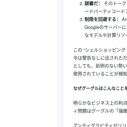
誤審だ：
そのトーク
ードパーティコード
制限を回避する：
A
Googleのサーバー
なモデルや計算リソ
この “シェルショッピン
令は警告なしに出されただ
としても、前例のない勢
使用されていることが検
なぜグーグルはこんなこと
明らかなビジネス上の利点
ィ問題はグーグルの「強
アンティグラビティがリ