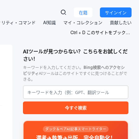
在籍
サインイン
ィリティ・コマンド
AI知識
マイ・コレクション
貢献したい
Ctrl + D このサイトをブックマークする
AIツールが見つからない？こちらをお試しくだ
さい！
キーワードを入力してください。
Bing検索へのアクセシ
ビリティ
AIツールはこのサイトですぐに見つけることがで
きる。
今すぐ検索
ダック＆ペアAI記事スマートライター
選考→執筆→出版、完全自動化！