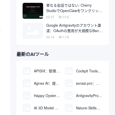
単なる会話ではない: Cherry
さ
StudioでOpenClawをワンクリック
でデプロイする実践ガイド
02-27
3.9 K
Google Antigravityのアカウント粛
ま
清：OAuthの悪用が大規模なBanの
波とアカウント回復方法を引き起
02-14
5.3 K
こす
最新のAIツール
APISIX：管理和代理API及大模型流量的高性能网关
Cockpit Tools：管理多个AI编程IDE账号与配置多开独立实例的本地桌面应用
Agnes AI：提供全模态模型免费API、支持图文视频生成与复杂工程执行的智能体平台
soraai.pro：支持多模型文字转视频和图像生成的在线创作工具
Happy Oyster AI：生成可交互式3D虚拟世界与视频的大模型
AntigravityProxyLauncher：免TUN全局代理使用Antigravity IDE
あ
AI 3D Model Generator：通过文本和图像快速生成3D模型的在线工具
Nature-Skills：辅助撰写学术论文和绘制科研图表的智能体插件
除