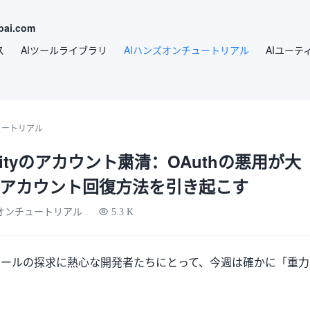
ai.com
ス
AIツールライブラリ
AIハンズオンチュートリアル
AIユーテ
ュートリアル
gravityのアカウント粛清：OAuthの悪用が大
とアカウント回復方法を引き起こす
ズオンチュートリアル
5.3 K
ツールの探求に熱心な開発者たちにとって、今週は確かに「重力