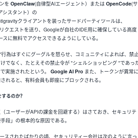
ンを
OpenClaw
(自律型AIエージェント）または
OpenCode
(サ
アシスタント）の
ntigravityクライアントを装ったサードパーティツールは、
にリクエストを送り、Googleが自社のIDE用に確保している高度
ースに無料でアクセスできるようにしている。
グ ”行為はすぐにグーグルを怒らせ、コミュニティによれば、禁
けでなく、たとえその禁止令が "シェルショッピング "であっ
いで実施されたという。
Google AI Pro
また、トークンが異常
知されると、有料会員も即座にブロックされる。
をするのか？
（ユーザーがAPIの課金を回避する）はさておき、セキュリテ
硬手段」の根本的な原因である。
リースされたばかりの頃、セキュリティー会社は次のように言っ