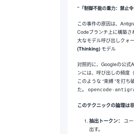
“「制御不能の重力：禁止
この事件の原因は、Antig
Codeブランチ上に構築され
大なモデル呼び出しクォ
(Thinking)
モデル
対照的に、Googleの公式A
ンには、呼び出しの頻度（R
このような “束縛 ”を打
た。
opencode-antigr
このテクニックの論理は
抽出トークン：
ユーザ
出す。