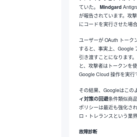
ていた。
Mindgard
Anti
が報告されています。攻撃者
にコードを実行させた場
ユーザーが OAuth トー
すると、事実上、Goog
引き渡すことになります
と、攻撃者はトークンを
Google Cloud 操作
その結果、Googleは
ィ対策の回避
条件類似商
ポリシーは最近も強化さ
ロ・トレランスという業
故障診断