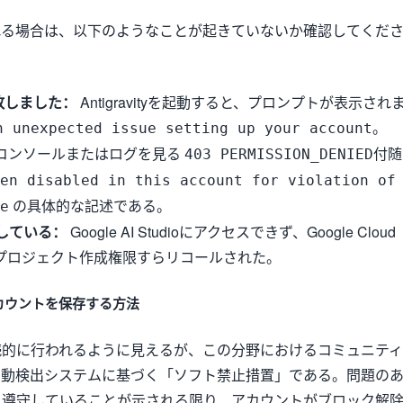
れる場合は、以下のようなことが起きていないか確認してくだ
敗しました：
Antigravityを起動すると、プロンプトが表示され
。
n unexpected issue setting up your account
コンソールまたはログを見る
付随
403 PERMISSION_DENIED
en disabled in this account for violation of
の具体的な記述である。
e
している：
Google AI Studioにアクセスできず、Google Cloud
P）のプロジェクト作成権限すらリコールされた。
カウントを保存する方法
続的に行われるように見えるが、この分野におけるコミュニティ
自動検出システムに基づく「ソフト禁止措置」である。問題の
に遵守していることが示される限り、アカウントがブロック解