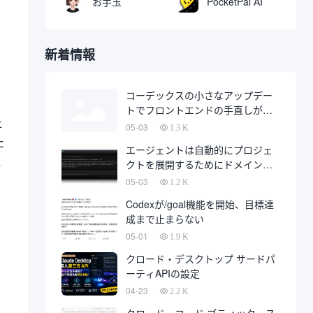
お手玉
PocketPal AI
新着情報
コーデックスの小さなアップデー
トでフロントエンドの手直しが半
止
分になるかもしれない
05-03
1.3 K
た
エージェントは自動的にプロジェ
に
クトを展開するためにドメイン名
を購入し、完全に自動化された開
05-03
1.2 K
発は、最終的に開発会社に代わっ
Codexが/goal機能を開始、目標達
て、多数の秋に上陸している。
成まで止まらない
05-01
1.9 K
クロード・デスクトップ サードパ
ーティAPIの設定
04-23
2.2 K