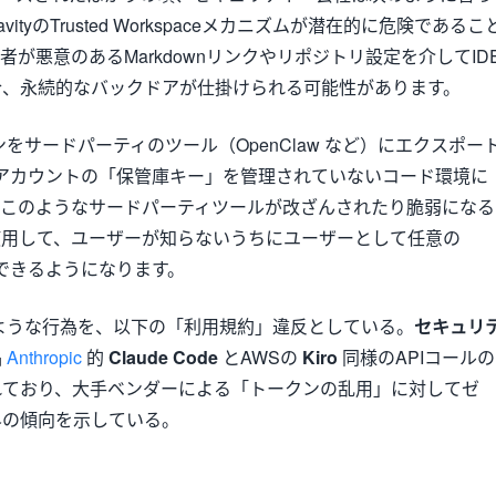
gravityのTrusted Workspaceメカニズムが潜在的に危険であるこ
が悪意のあるMarkdownリンクやリポジトリ設定を介してID
合、永続的なバックドアが仕掛けられる可能性があります。
クンをサードパーティのツール（OpenClaw など）にエクスポー
le アカウントの「保管庫キー」を管理されていないコード環境に
。このようなサードパーティツールが改ざんされたり脆弱になる
使用して、ユーザーが知らないうちにユーザーとして任意の
を実行できるようになります。
このような行為を、以下の「利用規約」違反としている。
セキュリ
品
Anthropic
的
Claude Code
とAWSの
Kiro
同様のAPIコールの
れており、大手ベンダーによる「トークンの乱用」に対してゼ
界の傾向を示している。