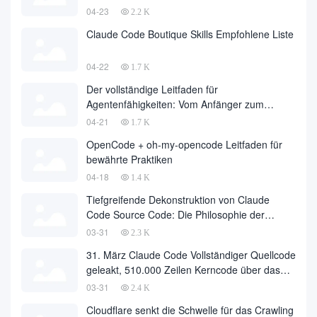
04-23
2.2 K
Claude Code Boutique Skills Empfohlene Liste
04-22
1.7 K
Der vollständige Leitfaden für
Agentenfähigkeiten: Vom Anfänger zum
Meister
04-21
1.7 K
OpenCode + oh-my-opencode Leitfaden für
bewährte Praktiken
04-18
1.4 K
Tiefgreifende Dekonstruktion von Claude
Code Source Code: Die Philosophie der
Agentenarchitektur hinter 510.000 Zeilen
03-31
2.3 K
Code
31. März Claude Code Vollständiger Quellcode
geleakt, 510.000 Zeilen Kerncode über das
Internet heruntergeladen
03-31
2.4 K
Cloudflare senkt die Schwelle für das Crawling