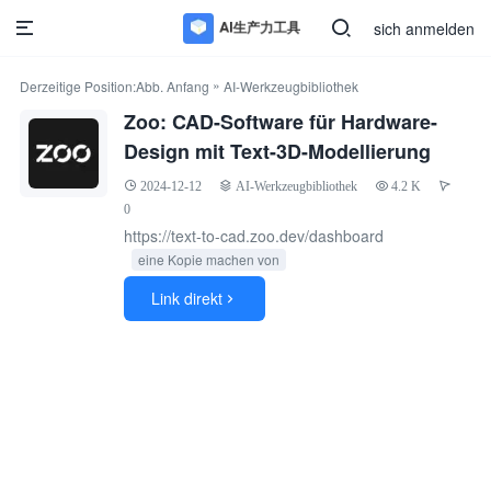
sich anmelden
»
Derzeitige Position:
Abb. Anfang
AI-Werkzeugbibliothek
Zoo: CAD-Software für Hardware-
Design mit Text-3D-Modellierung
2024-12-12
AI-Werkzeugbibliothek
4.2 K
0
https://text-to-cad.zoo.dev/dashboard
eine Kopie machen von
Link direkt
