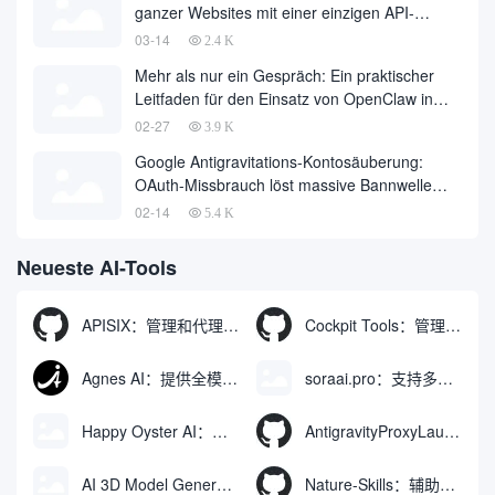
ganzer Websites mit einer einzigen API-
Anfrage auf Null
03-14
2.4 K
Mehr als nur ein Gespräch: Ein praktischer
Leitfaden für den Einsatz von OpenClaw in
Cherry Studio mit einem Klick
02-27
3.9 K
Google Antigravitations-Kontosäuberung:
OAuth-Missbrauch löst massive Bannwelle
und Methoden zur Kontowiederherstellung aus
02-14
5.4 K
Neueste AI-Tools
APISIX：管理和代理API及大模型流量的高性能网关
Cockpit Tools：管理多个AI编程IDE账号与配置多开独立实例的本地桌面应用
Agnes AI：提供全模态模型免费API、支持图文视频生成与复杂工程执行的智能体平台
soraai.pro：支持多模型文字转视频和图像生成的在线创作工具
Happy Oyster AI：生成可交互式3D虚拟世界与视频的大模型
AntigravityProxyLauncher：免TUN全局代理使用Antigravity IDE
AI 3D Model Generator：通过文本和图像快速生成3D模型的在线工具
Nature-Skills：辅助撰写学术论文和绘制科研图表的智能体插件