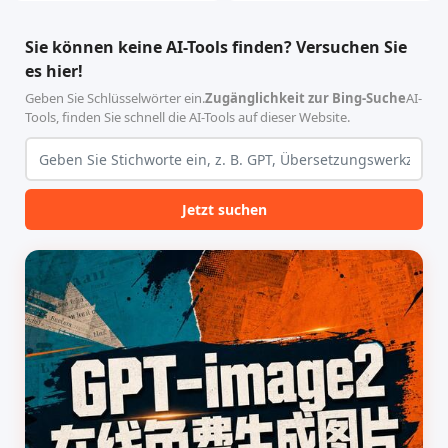
智能体技能（Skill）指令集
能、零依赖 VPN 代理网关工
合，专为顶级学术期刊（如
具，专为 Linux 服务器环境
Sie können keine AI-Tools finden? Versuchen Sie
Nature、Science、Cell 等）
（如 VPS）设计。它完全采用
es hier!
的论文撰写与发表流程设计。
纯 Python 标准库编写，用户
该工具集以智能体插...
无需安装...
Geben Sie Schlüsselwörter ein.
Zugänglichkeit zur Bing-Suche
AI-
Tools, finden Sie schnell die AI-Tools auf dieser Website.
Jetzt suchen