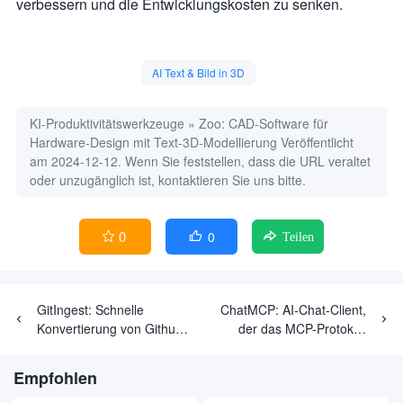
verbessern und die Entwicklungskosten zu senken.
AI Text & Bild in 3D
KI-Produktivitätswerkzeuge
»
Zoo: CAD-Software für
Hardware-Design mit Text-3D-Modellierung
Veröffentlicht
am 2024-12-12. Wenn Sie feststellen, dass die URL veraltet
oder unzugänglich ist, kontaktieren Sie uns bitte.
0
0


Teilen
GitIngest: Schnelle
ChatMCP: AI-Chat-Client,
Konvertierung von Github-
der das MCP-Protokoll
Code-Repositories in Text,
implementiert und mehrere
der für LLM-Verständnis
LLM-Modelle unterstützt
Empfohlen
geeignet ist