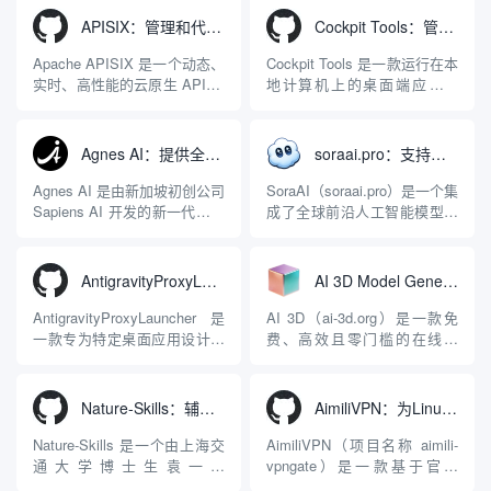
APISIX：管理和代理API及大模型流量的高性能网关
Cockpit Tools：管理多个AI编程IDE账号与配置多开独立实例的本地桌面应用
Apache APISIX 是一个动态、
Cockpit Tools 是一款运行在本
实时、高性能的云原生 API 网
地计算机上的桌面端应用程
关，同时具备强大的 AI 网关
序，专为集中管理多种 AI 集
能力。它基于 NGINX 和
成开发环境（IDE）和智能编
LuaJIT 构建，并在 2019 年作
程助手的账号与运行环境而设
Agnes AI：提供全模态模型免费API、支持图文视频生成与复杂工程执行的智能体平台
soraai.pro：支持多模型文字转视频和图像生成的在线创作工具
为顶级开源项目捐赠给
计。它目前支持包括
Apache 软件基金会。APISIX
Antigravity IDE、Codex、
Agnes AI 是由新加坡初创公司
SoraAI（soraai.pro）是一个集
彻底摒...
GitHub Copilo...
Sapiens AI 开发的新一代多模
成了全球前沿人工智能模型的
态大模型与智能应用生态系
在线视频与图像生成工作站。
统。它突破了单一文本聊天的
平台致力于为数字内容创作
限制，提供集文本、图像、视
者、营销人员及广大用户提供
AntigravityProxyLauncher：免TUN全局代理使用Antigravity IDE
AI 3D Model Generator：通过文本和图像快速生成3D模型的在线工具
频生成于一体的“全模态”大模
一站式、开箱即用的视觉内容
型能力。平台的核心产品矩阵
生成解决方案。网站的核心优
AntigravityProxyLauncher 是
AI 3D（ai-3d.org）是一款免
包括主打自动化工作流的
势在于其强大的多模型聚合能
一款专为特定桌面应用设计的
费、高效且零门槛的在线AI
Agnes...
力：不仅支持用户...
工程级透明 SOCKS5 代理注
3D模型生成平台。网站底层集
入工具，现已支持 macOS 与
成了腾讯Hunyuan 3D和字节跳
Windows 平台。当用户使用桌
动Seed 3D两大行业领先的AI
Nature-Skills：辅助撰写学术论文和绘制科研图表的智能体插件
AimiliVPN：为Linux提供纯净出站家庭IP的VPN代理网关
面版 Gemini 客户端或
模型架构，致力于帮助用户无
Antigravity IDE ...
需掌握复杂的3D拓扑知识或昂
Nature-Skills 是一个由上海交
AimiliVPN（项目名称 aimili-
贵的专业软件，即可在...
通大学博士生袁一哲
vpngate）是一款基于官方
（Yuan1z0825）开发并开源的
VPNGate 开放协议的高性