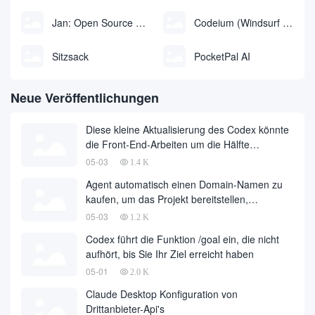
Jan: Open Source Offline-KI-Assistent, ChatGPT-Ersatz, lokale KI-Modelle oder Verbindung zur Cloud-KI
Codeium (Windsurf Editor): kostenloses KI-Code-Vervollständigungs- und Chat-Tool, Windsurf schreibt den kompletten Projektcode in einer dialogorientierten Weise
Sitzsack
PocketPal AI
Neue Veröffentlichungen
Diese kleine Aktualisierung des Codex könnte
die Front-End-Arbeiten um die Hälfte
reduzieren
05-03
1.4 K
Agent automatisch einen Domain-Namen zu
kaufen, um das Projekt bereitstellen,
vollautomatische Entwicklung ist endlich
05-03
1.2 K
gelandet, im Namen der Entwicklungsfirma zu
Codex führt die Funktion /goal ein, die nicht
einer großen Anzahl von fallen
aufhört, bis Sie Ihr Ziel erreicht haben
05-01
2.0 K
Claude Desktop Konfiguration von
Drittanbieter-Api's