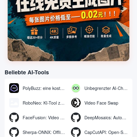
Beliebte AI-Tools
PolyBuzz: eine kostenlose Chat- und Rollenspielplattform für die Interaktion mit KI-Charakteren
Unbegrenzter AI-Chat: kostenloses unbegrenztes AI-Chat-Tool
RoboNeo: KI-Tool zur Erstellung und Bearbeitung von Videos und Bildern per Chat
Video Face Swap
FaceFusion: Video Face Swap Enhancement Tool | Voice Sync Video Mouth Moves
DeepMosaics: Automatisches Entfernen von Mosaiken aus oder Hinzufügen von Mosaiken zu Bildern und Videos
Sherpa-ONNX: Offline-Spracherkennung und -synthese mit ONNXRuntime
CapCutAPI: Open-Source-Tool zur automatischen Steuerung von CapCut-Videoclips