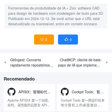
Ferramentas de produtividade de IA
»
Zoo: software CAD
para design de hardware com modelagem de texto para 3D
Publicado em 2024-12-12. Se você achar que o URL está
desatualizado ou inacessível, entre em contato conosco.
0
0


GitIngest: Converta
ChatMCP: cliente de bate-
rapidamente repositórios
papo de IA que implementa
de código do Github em
o protocolo MCP e oferece
texto adequado para
suporte a vários modelos
Recomendado
compreensão do LLM
de LLM
APISIX：管理和代理API及大模型流量的高性能网关
Cockpit Tools：管理多个AI编程IDE账号与配置多开独立实例的本地桌面应用
Apache APISIX 是一个动态、
Cockpit Tools 是一款运行在本
实时、高性能的云原生 API 网
地计算机上的桌面端应用程
关，同时具备强大的 AI 网关
序，专为集中管理多种 AI 集