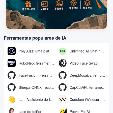
Ferramentas populares de IA
PolyBuzz: uma plataforma gratuita de bate-papo e interpretação de papéis para interagir com personagens de IA
Unlimited AI Chat: ferramenta gratuita e ilimitada de bate-papo com IA
RoboNeo: ferramenta de IA para gerar e editar vídeos e imagens via chat
Video Face Swap
FaceFusion: Ferramenta de aprimoramento de troca de rosto em vídeo | Movimentos de boca em vídeo com sincronização de voz
DeepMosaics: remoção automática de mosaicos ou adição de mosaicos a imagens e vídeos
Sherpa-ONNX: reconhecimento e síntese de fala off-line com o ONNXRuntime
CapCutAPI: ferramenta de código aberto para controle automatizado de clipes de vídeo CapCut
Jan: Assistente de IA off-line de código aberto, substituto do ChatGPT, executa modelos de IA locais ou se conecta à IA na nuvem
Codeium (Windsurf Editor): ferramenta gratuita de bate-papo e preenchimento de código de IA, o Windsurf escreve o código completo do projeto de forma conversacional
saco de feijão
PocketPal AI