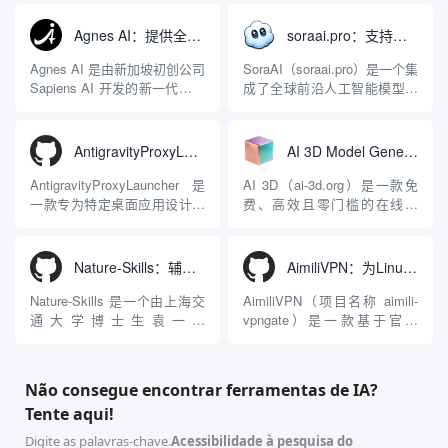
能力。它基于 NGINX 和
成开发环境（IDE）和智能编
LuaJIT 构建，并在 2019 年作
程助手的账号与运行环境而设
Agnes AI：提供全模态模型免费API、支持图文视频生成与复杂工程执行的智能体平台
soraai.pro：支持多模型文字转视频和图像生成的在线创作工具
为顶级开源项目捐赠给
计。它目前支持包括
Apache 软件基金会。APISIX
Antigravity IDE、Codex、
Agnes AI 是由新加坡初创公司
SoraAI（soraai.pro）是一个集
彻底摒...
GitHub Copilo...
Sapiens AI 开发的新一代多模
成了全球前沿人工智能模型的
态大模型与智能应用生态系
在线视频与图像生成工作站。
统。它突破了单一文本聊天的
平台致力于为数字内容创作
限制，提供集文本、图像、视
者、营销人员及广大用户提供
AntigravityProxyLauncher：免TUN全局代理使用Antigravity IDE
AI 3D Model Generator：通过文本和图像快速生成3D模型的在线工具
频生成于一体的“全模态”大模
一站式、开箱即用的视觉内容
型能力。平台的核心产品矩阵
生成解决方案。网站的核心优
AntigravityProxyLauncher 是
AI 3D（ai-3d.org）是一款免
包括主打自动化工作流的
势在于其强大的多模型聚合能
一款专为特定桌面应用设计的
费、高效且零门槛的在线AI
Agnes...
力：不仅支持用户...
工程级透明 SOCKS5 代理注
3D模型生成平台。网站底层集
入工具，现已支持 macOS 与
成了腾讯Hunyuan 3D和字节跳
Windows 平台。当用户使用桌
动Seed 3D两大行业领先的AI
Nature-Skills：辅助撰写学术论文和绘制科研图表的智能体插件
AimiliVPN：为Linux提供纯净出站家庭IP的VPN代理网关
面版 Gemini 客户端或
模型架构，致力于帮助用户无
Antigravity IDE ...
需掌握复杂的3D拓扑知识或昂
Nature-Skills 是一个由上海交
AimiliVPN（项目名称 aimili-
贵的专业软件，即可在...
通大学博士生袁一哲
vpngate）是一款基于官方
（Yuan1z0825）开发并开源的
VPNGate 开放协议的高性
智能体技能（Skill）指令集
能、零依赖 VPN 代理网关工
合，专为顶级学术期刊（如
具，专为 Linux 服务器环境
Não consegue encontrar ferramentas de IA?
Nature、Science、Cell 等）
（如 VPS）设计。它完全采用
Tente aqui!
的论文撰写与发表流程设计。
纯 Python 标准库编写，用户
该工具集以智能体插...
无需安装...
Digite as palavras-chave.
Acessibilidade à pesquisa do