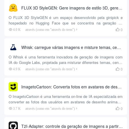
segunda fase gera efeitos de iluminação com base nos rabiscos do
FLUX 3D StyleGEN: Gere imagens de estilo 3D, gere imagens adequadas para modelagem 3D
usuário. Esse exclusivo sistema de dois estágios...
O FLUX 3D StyleGEN é um espaço desenvolvido pela ginipick e
hospedado no Hugging Face que se concentra na geração de
imagens de estilo 3D. A ferramenta utiliza tecnologia avançada de
0
4.0 K
através (como em "através do trem")

IA para gerar imagens 3D de alta qualidade com operações simples
para uma variedade de necessidades de design criativo. Os
usuários podem carregar imagens...
Whisk: carregue várias imagens e misture temas, cenas e estilos para criar obras de arte exclusivas!
O Whisk é uma ferramenta inovadora de geração de imagens com
IA do Google Labs, projetada para misturar diferentes temas, cenas
e estilos por meio do upload de várias imagens. Diferentemente das
0
4.9 K
através (como em "através do trem")

ferramentas tradicionais de geração de imagens que dependem de
instruções de texto, o Whisk usa principalmente imagens como
entrada, permitindo que os usuários criem obras de arte de forma
ImagetoCartoon: Converta fotos em avatares de desenhos animados e crie facilmente imagens personalizadas de desenhos animados!
mais intuitiva. Os usuários podem carregar imagens diretamente...
O ImagetoCartoon é uma ferramenta on-line de IA especializada em
converter as fotos dos usuários em avatares de desenho animado.
Usando tecnologia avançada de IA, o site é capaz de converter
0
3.7 K
através (como em "através do trem")

automaticamente as fotos carregadas em imagens estilo desenho
animado em segundos. Os usuários podem escolher entre uma
variedade de temas de desenhos animados, incluindo personagens
T2I-Adapter: controle da geração de imagens a partir de linhas e rascunhos