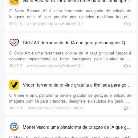
Nano Banana AI: ferramenta de IA para editar imagens usando comandos de texto
O Nano Banana AI é uma ferramenta avançada de edição de
imagens com IA que permite aos usuários modificar imagens
inserindo comandos de texto simples. A tecnologia principal dessa
0
3.2 K
através (como em "através do trem")

ferramenta é capaz de compreender descrições complexas de
linguagem natural, como um modelo GPT projetado para
processamento de imagens. Seu melhor recurso é a capacidade de
Chibi Art: ferramenta de IA que gera personagens Q fofos a partir de fotos e textos
manter um alto grau de consistência nas características dos
caracteres durante o processo de edição,...
O Chibi Art é uma ferramenta on-line de IA cuja principal função é
converter rapidamente as fotos carregadas pelo usuário ou as
descrições de texto digitadas em personagens de anime no estilo
0
3.7 K
através (como em "através do trem")

da versão Q (Chibi). Esse site usa tecnologia de IA para analisar
automaticamente as características e os detalhes faciais para gerar
uma imagem personalizada da versão Q, e os usuários não
Vheer: ferramenta on-line gratuita e ilimitada para gerar imagens e vídeos com IA
precisam ter nenhuma habilidade de desenho. Ele oferece...
O Vheer é uma plataforma on-line gratuita de geração e edição de
imagens com IA para criadores, designers e usuários em geral. Os
usuários podem gerar rapidamente imagens de alta qualidade
1
1.1 W
através (como em "através do trem")

inserindo uma descrição de texto ou fazendo upload de uma
imagem, sem necessidade de registro ou pagamento. A plataforma
oferece conversão de texto em imagem, conversão de estilo de
Monet Vision: uma plataforma de criação de IA que gera imagens e vídeos profissionais com um clique
imagem, remoção de plano de fundo, imagem em vídeo etc. A
operação é simples e intuitiva, adequada para...
O Monet Vision é uma plataforma de criação que integra uma ampla