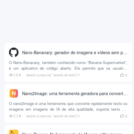
Nano-Bananary: gerador de imagens e vídeos sem palavras de alerta
O Nano-Bananary, também conhecido como “Banana Supermarket”,
é um aplicativo de código aberto. Ele permite que os usuários
gerem e editem facilmente imagens e até mesmo vídeos. O recurso
0
2.6 K
através (como em "através do trem")

mais importante dessa ferramenta é a “geração com um clique”, os
usuários não precisam escrever seus próprios prompts complexos.
Basta carregar uma imagem, escolher uma predefinição de
Nano2Image: uma ferramenta geradora para converter rapidamente texto ou imagens em imagens de IA de alta qualidade
“reprodução” e o sistema...
O nano2image é uma ferramenta que converte rapidamente texto ou
imagens em imagens de IA de alta qualidade, suporta texto em
imagem, imagem em imagem e edição orientada por texto, teste
0
2.3 K
através (como em "através do trem")

gratuito sem necessidade de registro, adequado para projetos
criativos comerciais e pessoais.