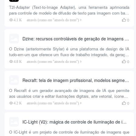
de negócios, personagens profissionais, personagens de férias,
personagens de estilo de vida...
T2I-Adapter (Text-to-Image Adapter), uma ferramenta aprimorada
para controle de modelo de difusão de texto para imagem com base
no Stable Diffusion-XL. Ao aprender o adaptador para ajustar o
0
4.1 K
através (como em "através do trem")

controle dos recursos de geração de modelos de texto para
imagem, os usuários podem fornecer descrições de texto para gerar
imagens correspondentes. Adequado para geração de imagens,
Dzine: recursos controláveis de geração de imagens de IA e ferramentas de design de tela, oferecendo centenas de estilos de imagem e estilos
criação de conteúdo...
O Dzine (anteriormente Stylar) é uma plataforma de design de IA
tudo-em-um que oferece um fluxo de trabalho integrado, da geração
à edição de imagens, composição de imagens e controle de estilo
0
4.8 K
através (como em "através do trem")

incomparáveis. Seus estilos predefinidos facilitam a personalização
de designs por usuários de todos os níveis de habilidade, sem a
necessidade de dicas de estilo complexas. O Dzine também
Recraft: tela de imagem profissional, modelos segmentados de várias classes, modelos Recraft V3|Gráficos vetoriais|Imagens 3D|Ilustrações|Imagens para SVG
oferece trabalho de camadas, layout e esboço...
O Recraft é um gerador avançado de imagens de IA que permite
aos usuários criar e editar ilustrações digitais, arte vetorial, ícones e
gráficos 3D. A ferramenta oferece uma abordagem unificada para o
0
4.2 K
através (como em "através do trem")

design de estilo de marca, permitindo que os usuários ajustem e
personalizem os designs por meio de operações de controle visual
intuitivas. ...
IC-Light (V2): mágica de controle de iluminação de imagem, controla a luz, a sombra e o plano de fundo da imagem
O IC-Light é um projeto de controle de iluminação de imagens que