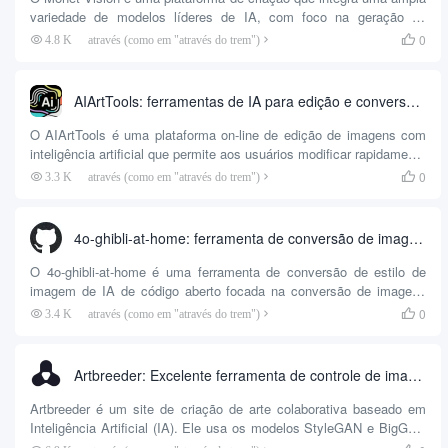
variedade de modelos líderes de IA, com foco na geração de
imagens, transformação de estilo e produção de vídeo. Os usuários
0
4.8 K
através (como em "através do trem")

não precisam alternar entre várias plataformas e podem usar os
principais modelos de IA, como GPT-4o, Flux, DALL-E, Gemini etc.,
com apenas uma conta. A interface da plataforma é simples e fácil
AIArtTools: ferramentas de IA para edição e conversão rápidas de imagens com descrições de texto
de usar, adequada para...
O AIArtTools é uma plataforma on-line de edição de imagens com
inteligência artificial que permite aos usuários modificar rapidamente
imagens com descrições de texto simples, como converter estilos
0
3.3 K
através (como em "através do trem")

de arte, remover ou substituir planos de fundo e adicionar ou excluir
objetos. A interface amigável e a operação intuitiva da plataforma a
tornam adequada para designers, criadores de conteúdo e usuários
4o-ghibli-at-home: ferramenta de conversão de imagens no estilo Ghibli executada localmente
em geral. Os usuários podem experimentar os recursos básicos
gratuitamente, como conversão de estilo e...
O 4o-ghibli-at-home é uma ferramenta de conversão de estilo de
imagem de IA de código aberto focada na conversão de imagens
carregadas pelo usuário em obras de arte no estilo do Studio Ghibli.
0
3.4 K
através (como em "através do trem")

Ela usa os modelos FLUX.1-Kontext-dev e DFloat11 e é executada
em dispositivos locais para garantir a privacidade dos dados. Use...
Artbreeder: Excelente ferramenta de controle de imagem e combinação de estilos de imagem para ensino!
Artbreeder é um site de criação de arte colaborativa baseado em
Inteligência Artificial (IA). Ele usa os modelos StyleGAN e BigGAN
para ajudar os usuários a gerar e modificar imagens de rostos,