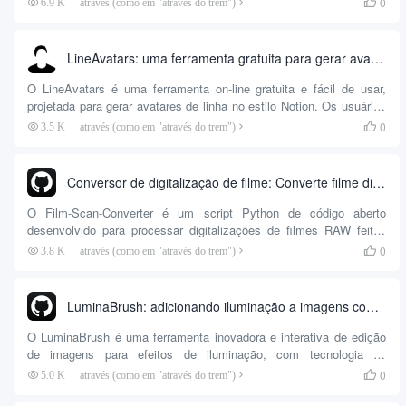
0
6.9 K
através (como em "através do trem")

paisagens, pinturas e muito mais. Ao operar o controle deslizante
“genes”, os usuários podem criar novas variantes ou combinar
imagens para produzir novas influências. Os usuários também
LineAvatars: uma ferramenta gratuita para gerar avatares de linha no estilo do Notion
podem aumentar...
O LineAvatars é uma ferramenta on-line gratuita e fácil de usar,
projetada para gerar avatares de linha no estilo Notion. Os usuários
podem carregar uma foto ou tirar uma foto pela webcam e o sistema
0
3.5 K
através (como em "através do trem")

gerará automaticamente um avatar de linha usando IA. A
ferramenta também permite que os usuários façam uma variedade
de personalizações, incluindo a alteração das cores das linhas,
Conversor de digitalização de filme: Converte filme digitalizado em formato de imagem RAW em imagem finalizada.
penteados,...
O Film-Scan-Converter é um script Python de código aberto
desenvolvido para processar digitalizações de filmes RAW feitas
por câmeras digitais. O script é capaz de converter digitalizações
0
3.8 K
através (como em "através do trem")

de filmes no formato RAW em imagens finais utilizáveis para
entusiastas e profissionais da fotografia. Ao usar o Film-Scan-
Converter...
LuminaBrush: adicionando iluminação a imagens com ferramentas de pintura inteligentes
O LuminaBrush é uma ferramenta inovadora e interativa de edição
de imagens para efeitos de iluminação, com tecnologia de
inteligência artificial. O projeto usa uma estrutura de duas fases
0
5.0 K
através (como em "através do trem")

para processar imagens: a primeira fase transforma a imagem de
entrada em uma aparência ”uniformemente iluminada”, enquanto a