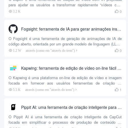
para ajudar os usuários a transformar rapidamente “vídeos com
falas” em vídeos curtos e envolventes. A ferramenta simplifica o
0
3.2 K

fluxo de produção de vídeo, adicionando automaticamente
legendas, B-roll, efeitos de animação e música de fundo...
Fogsight: ferramenta de IA para gerar animações instrucionais com um clique
O Fogsight é uma ferramenta de geração de animações de IA de
código aberto, orientada por um grande modelo de linguagem (LLM).
Ela transforma conceitos abstratos ou palavras inseridas pelo
0
1.2 W
através (como em "através do trem")

usuário em animações didáticas totalmente estruturadas com
narrações em chinês e inglês. Os usuários simplesmente inserem
um tópico, como “Bubble Sort” ou “Law of Entropy Increase”, e o
Kapwing: ferramenta de edição de vídeo on-line fácil de usar
Fogsight gera automaticamente uma animação contendo...
O Kapwing é uma plataforma on-line de edição de vídeo e imagem
focada em fornecer aos usuários ferramentas de criação de
conteúdo fáceis de usar. Ela é adequada para criadores individuais,
1
5.5 K
através (como em "através do trem")

equipes e empresas para ajudá-los a produzir rapidamente vídeos,
GIFs e imagens de alta qualidade. A plataforma oferece suporte à
colaboração em tempo real, semelhante à maneira como o Google
Pippit AI: uma ferramenta de criação inteligente para gerar vídeos e imagens de marketing em um clique
Docs funciona, em que os membros da equipe podem...
O Pippit AI é uma ferramenta de criação inteligente da CapCut
focada em simplificar o processo de produção de conteúdo de
marketing. Os usuários simplesmente inserem links de produtos ou