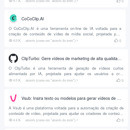
0
9.7 K
através (como em "através do trem")

fazem upload de materiais, e a plataforma gera rapidamente vídeos,
imagens e avatares de IA para mídias sociais e plataformas de
comércio eletrônico.
CoCoClip.AI
O CoCoClip.AI é uma ferramenta on-line de IA voltada para a
criação de conteúdo de vídeo de mídia social, projetada para
ajudar os usuários a gerar rapidamente vídeos curtos adequados
0
4.0 K
através (como em "através do trem")

para o YouTube Shorts, TikTok e Instagram Reels. Ele integra
texto para vídeo, geração de script de IA, edição automática...
ClipTurbo: Gere vídeos de marketing de alta qualidade com um clique!
O ClipTurbo é uma ferramenta de geração de vídeos curtos
alimentada por IA, projetada para ajudar os usuários a criar
facilmente vídeos de marketing de alta qualidade. Ao utilizar a
0
4.0 K
através (como em "através do trem")

tecnologia de IA, o ClipTurbo pode processar automaticamente a
cópia, a tradução, a correspondência de ícones e a síntese de voz
TTS, além de renderizar vídeos usando manim. A ferramenta é
Vsub: Insira texto ou modelos para gerar vídeos de marketing viral que não exigem que você mostre seu rosto
compatível com uma ampla variedade de plataformas, com
prioridade principal para o suporte...
A Vsub é uma plataforma voltada para a automação da criação de
conteúdo de vídeo, projetada para ajudar os criadores de conteúdo
a gerar rapidamente vídeos sem rosto (vídeos sem rosto). Ela
0
4.4 K
através (como em "através do trem")

utiliza tecnologia de inteligência artificial para permitir que os
usuários criem conteúdo de vídeo adequado para o YouTube, o