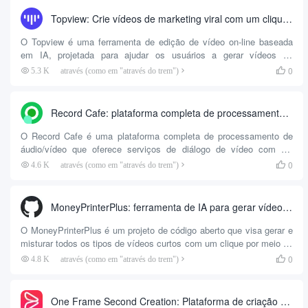
TikTok e outras plataformas, inserindo texto ou selecionando
Topview: Crie vídeos de marketing viral com um clique, avatares de IA para mostrar e explicar produtos
modelos predefinidos. A ênfase especial é colocada em sua s...
O Topview é uma ferramenta de edição de vídeo on-line baseada
em IA, projetada para ajudar os usuários a gerar vídeos de
marketing viral de alta qualidade por meio do upload de materiais e
0
5.3 K
através (como em "através do trem")

ideias simples. Ele utiliza técnicas avançadas de IA, incluindo GPT-
4o para gerar scripts, e combina o aprendizado de anúncios bem-
sucedidos no TikTok e no YouTube para garantir que os vídeos
Record Cafe: plataforma completa de processamento de áudio/vídeo|geração de vídeo|legenda de IA|extração de áudio|fala para texto
sejam envolventes...
O Record Cafe é uma plataforma completa de processamento de
áudio/vídeo que oferece serviços de diálogo de vídeo com IA,
legenda com IA e fala com IA para texto. As funções incluem
0
4.6 K
através (como em "através do trem")

gravação de tela, edição de vídeo, conversão de GIF/áudio, etc., e
suporta armazenamento e compartilhamento em nuvem. A interface
é intuitiva e fácil de usar, e também suporta gravação em várias
MoneyPrinterPlus: ferramenta de IA para gerar vídeos curtos com um clique, mixagem em lote gratuita
telas e leitura inteligente em vários idiomas, o que pode ser
amplamente utilizado em educação, jogos, finanças e outros
O MoneyPrinterPlus é um projeto de código aberto que visa gerar e
setores. &n...
misturar todos os tipos de vídeos curtos com um clique por meio da
tecnologia de IA e publicá-los automaticamente em várias
0
4.8 K
através (como em "através do trem")

plataformas de vídeo, como Jieyin, Shutterbugs, Xiaohongshu e
Video Number. A ferramenta é compatível com modelos de voz
locais e baseados em nuvem, incluindo chatTTS, fasterwhisper,
One Frame Second Creation: Plataforma de criação de vídeo inteligente do AIGC, copywriter para vídeo e homem digital com IA