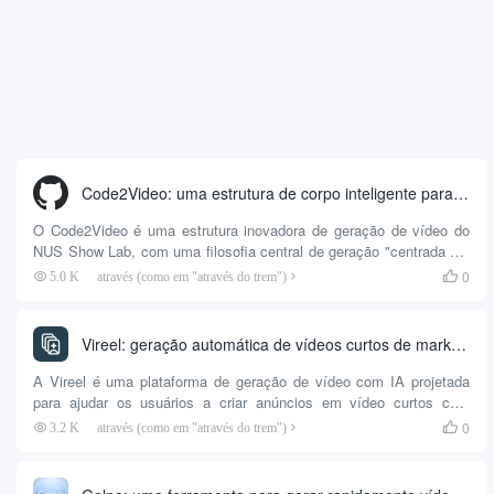
Code2Video: uma estrutura de corpo inteligente para geração orientada por código de vídeos de apresentação instrucional de alta qualidade
O Code2Video é uma estrutura inovadora de geração de vídeo do
NUS Show Lab, com uma filosofia central de geração "centrada em
código" de vídeos educacionais de alta qualidade. Diferentemente
0
5.0 K
através (como em "através do trem")

dos modelos tradicionais de vídeo de IA que geram pixels
diretamente (por exemplo, Sora), o Code2Video não "desenha" o
vídeo diretamente...
Vireel: geração automática de vídeos curtos de marketing viral com IA com base em URLs
A Vireel é uma plataforma de geração de vídeo com IA projetada
para ajudar os usuários a criar anúncios em vídeo curtos com
potencial viral para plataformas de mídia social, como TikTok,
0
3.2 K
através (como em "através do trem")

Instagram e YouTube, de forma rápida e em massa. A principal
função da ferramenta é automatizar o processo de produção de
vídeo. Os usuários simplesmente inserem o URL de um produto e