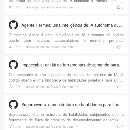
de tempo de execução nativo de IA dedicado a transformar sites
arbitrários, sessões de navegador, binários locais e aplicativos de
0
1.4 K
através (como em "através do trem")

desktop baseados em Electron em uma interface de linha de
comando (CLI) padrão e determinística. O sistema é incorporado
para Bilibili, Zhihu, Xiao...
Agente Hermes: uma inteligência de IA autônoma que suporta a autoevolução e o acesso entre plataformas
O Hermes Agent é uma inteligência de IA autônoma de código
aberto com recursos autoevolutivos e memória profunda
desenvolvida pela Nous Research, uma renomada organização de
0
1.6 K
através (como em "através do trem")

pesquisa de IA. Diferentemente dos assistentes de programação
que se limitam a um IDE específico ou a chatbots de shell
baseados em um único modelo de API, o Hermes A...
Impeccable: um kit de ferramentas de comando para melhorar a qualidade do design de front-end do assistente de IA
O Impeccable é uma linguagem de design de front-end de IA de
código aberto e uma biblioteca de habilidades projetada para ajudar
os assistentes de programação de IA (por exemplo, Claude Code,
0
1.9 K
através (como em "através do trem")

Cursor etc.) a gerar designs de interface de usuário de maior
qualidade e esteticamente mais agradáveis, evitando interfaces
“plásticas de IA” padronizadas. O projeto está sendo desenvolvido
Superpowers: uma estrutura de habilidades para fluxos de trabalho de desenvolvimento de software padrão para inteligências de programação de IA
no front-end do Anthropic...
Superpowers é uma estrutura de habilidades subjacentes e uma
ferramenta de fluxo de trabalho de desenvolvimento de software
padrão criada para inteligências de programação de IA (por
0
1.7 K
através (como em "através do trem")
