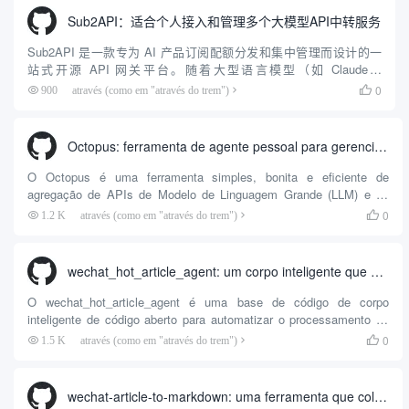
Sub2API：适合个人接入和管理多个大模型API中转服务
Sub2API 是一款专为 AI 产品订阅配额分发和集中管理而设计的一
站式开源 API 网关平台。随着大型语言模型（如 Claude、
OpenAI、Gemini 等）的广泛普及，企业团队或个人开发者在面对多
0
900
através (como em "através do trem")

种大模型订阅时，往往面临账号管理分...
Octopus: ferramenta de agente pessoal para gerenciar e distribuir APIs de modelo de linguagem grande e multicanal
O Octopus é uma ferramenta simples, bonita e eficiente de
agregação de APIs de Modelo de Linguagem Grande (LLM) e de
serviço de proxy de balanceamento de carga projetada para
0
1.2 K
através (como em "através do trem")

usuários individuais e desenvolvedores. Com a proliferação de
LLMs no mercado, tornou-se um desafio gerenciar com eficiência
as APIs e as várias chaves de diversos fornecedores.
wechat_hot_article_agent: um corpo inteligente que coleta automaticamente os pontos de acesso e gera artigos do wechat
O wechat_hot_article_agent é uma base de código de corpo
inteligente de código aberto para automatizar o processamento da
produção de conteúdo de números públicos do WeChat. A
0
1.5 K
através (como em "através do trem")

ferramenta automatiza o processo desde a descoberta de tópicos
até a publicação de artigos por meio da combinação de scripts
procedimentais e da API Large Language Model (LLM). Seu
wechat-article-to-markdown: uma ferramenta que coleta automaticamente artigos do WeChat e os converte no formato Markdown
mecanismo de trabalho principal consiste em três estágios: