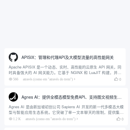
APISIX：管理和代理API及大模型流量的高性能网关
Apache APISIX 是一个动态、实时、高性能的云原生 API 网关，同
时具备强大的 AI 网关能力。它基于 NGINX 和 LuaJIT 构建，并在
2019 年作为顶级开源项目捐赠给 Apache 软件基金会。APISIX 彻
0
566
através (como em "através do trem")

底摒...
Agnes AI：提供全模态模型免费API、支持图文视频生成与复杂工程执行的智能体平台
Agnes AI 是由新加坡初创公司 Sapiens AI 开发的新一代多模态大模
型与智能应用生态系统。它突破了单一文本聊天的限制，提供集文
本、图像、视频生成于一体的“全模态”大模型能力。平台的核心产品
0
1.2 K
através (como em "através do trem")

矩阵包括主打自动化工作流的 Agnes...