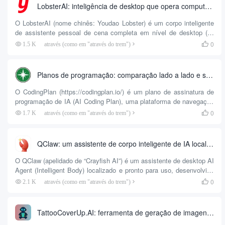
longas conversas ou executam fluxos de trabalho durante a noite
LobsterAI: inteligência de desktop que opera computadores de forma autônoma e fornece resultados de tarefas complexas
devido a...
O LobsterAI (nome chinês: Youdao Lobster) é um corpo inteligente
de assistente pessoal de cena completa em nível de desktop (AI
Agent) lançado pela NetEase Youdao de código aberto. Com o
0
1.5 K
através (como em "através do trem")

modelo de bate-papo tradicional de “perguntas e respostas”
diferente, o posicionamento central do LobsterAI é “trabalho prático
direto”, ele pode atuar como um alter ego digital do usuário, com
Planos de programação: comparação lado a lado e seleção do plano de assinatura de programação de IA mais adequado
autonomia para assumir e operar o sistema elétrico pessoal ...
O CodingPlan (https://codingplan.io/) é um plano de assinatura de
programação de IA (AI Coding Plan), uma plataforma de navegação
de comparação e agregação lado a lado projetada para
0
1.7 K
através (como em "através do trem")

desenvolvedores. Atualmente, há muitas ferramentas de geração de
código de IA e modelos de faturamento no mercado, e os
desenvolvedores geralmente enfrentam o problema de informações
QClaw: um assistente de corpo inteligente de IA local que usa o WeChat para operar remotamente um computador
assimétricas...
O QClaw (apelidado de “Crayfish AI”) é um assistente de desktop AI
Agent (Intelligent Body) localizado e pronto para uso, desenvolvido
pela Tencent Computer Butler com base na ecologia de código
0
2.1 K
através (como em "através do trem")

aberto OpenClaw. Sua visão central é reduzir o limite para o uso de
ferramentas de inteligência artificial, por meio de um design de
embalagem minimalista, para que os usuários não precisem
TattooCoverUp.AI: ferramenta de geração de imagens para auxiliar no design de tatuagens antigas e padrões de cobertura de cicatrizes
conhecer a configuração complexa do ambiente e a operação da