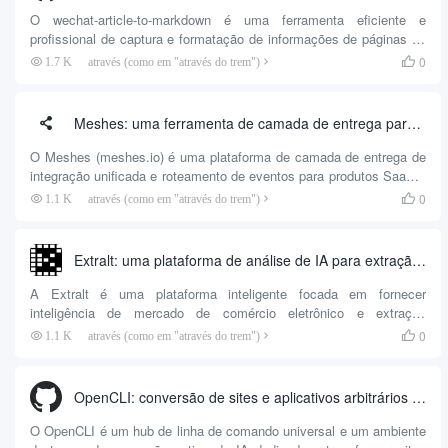
primeiro, por...
O wechat-article-to-markdown é uma ferramenta eficiente e
profissional de captura e formatação de informações de páginas da
Web, cujo código-fonte é aberto pelo desenvolvedor jackwener. O
0
1.7 K
através (como em "através do trem")

projeto se concentra em resolver os pontos problemáticos ao lidar
com artigos do WeChat, arquivamento de base de conhecimento ou
formatação secundária, os usuários só precisam passar um simples
Meshes: uma ferramenta de camada de entrega para gerenciamento unificado de integração de SaaS e roteamento de incidentes
comando de linha de comando...
O Meshes (meshes.io) é uma plataforma de camada de entrega de
integração unificada e roteamento de eventos para produtos SaaS e
equipes de engenharia. No modelo de desenvolvimento tradicional,
0
1.1 K
através (como em "através do trem")

fazer com que um produto ofereça suporte à interface com vários
sistemas de negócios externos (por exemplo, HubSpot, Salesforce,
Mailchimp etc.) geralmente requer a...
Extralt: uma plataforma de análise de IA para extração estruturada de dados de commodities de comércio eletrônico e inteligência de mercado na Web
A Extralt é uma plataforma inteligente focada em fornecer
inteligência de mercado de comércio eletrônico e extração
estruturada de dados de produtos. Como as ferramentas
0
1.1 K
através (como em "através do trem")

tradicionais de rastreamento da Web tendem a falhar devido a
mudanças na estrutura do site, e a extração pura de IA baseada em
grandes modelos de linguagem é lenta e cara, a Extralt oferece uma
OpenCLI: conversão de sites e aplicativos arbitrários em um hub de controle de corpo de inteligência de IA com a interface de linha de comando padrão
solução inovadora. A plataforma utiliza IA na fase de construção...
O OpenCLI é um hub de linha de comando universal e um ambiente