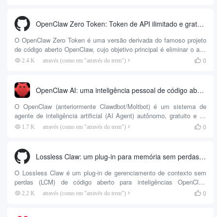
exemplo, Claude Code, Cursor, Codex, Gemini etc.) e de código
aberto pelo desenvolvedor obra. Ele foi desenvolvido com base em
metodologias comprovadas de engenharia de software e tem como
OpenClaw Zero Token: Token de API ilimitado e gratuito usando a ferramenta OpenClaw Smartbody
objetivo abordar...
O OpenClaw Zero Token é uma versão derivada do famoso projeto
de código aberto OpenClaw, cujo objetivo principal é eliminar o alto
custo das taxas de token de API e obter acesso totalmente gratuito
0
2.4 K
através (como em "através do trem")

a todas as principais plataformas de IA. Por meio da tecnologia de
automação do navegador Playwright para assumir o controle do
local do usuário ...
OpenClaw AI: uma inteligência pessoal de código aberto que automatiza as tarefas do sistema local por meio de software de bate-papo
O OpenClaw (anteriormente Clawdbot/Moltbot) é um sistema de
agente de inteligência artificial (AI Agent) autônomo, gratuito e de
código aberto, capaz de executar uma variedade de tarefas
0
1.7 K
através (como em "através do trem")

complexas diretamente no dispositivo local do usuário usando um
modelo de linguagem amplo. Diferentemente das IAs tradicionais
que só podem se envolver em diálogos baseados em texto, o
Lossless Claw: um plug-in para memória sem perdas e gerenciamento de contexto longo para inteligências de IA
OpenClaw foi projetado para ser “verdadeiramente...
O Lossless Claw é um plug-in de gerenciamento de contexto sem
perdas (LCM) de código aberto para inteligências OpenClaw
desenvolvido pela Martian Engineering. Com base no artigo de
0
2.2 K
através (como em "através do trem")

pesquisa LCM da Voltropy, ele foi projetado para resolver o
problema de “janelas deslizantes” quando as inteligências têm