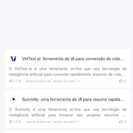
VidText.ai: ferramenta de IA para conversão de vídeo e áudio em texto e mapas mentais
O VidText.ai é uma ferramenta on-line que usa tecnologia de
inteligência artificial para converter rapidamente arquivos de vídeo e
áudio em texto. Além de gerar transcrições, essa ferramenta cria
0
3.5 K
através (como em "através do trem")

automaticamente mapas mentais para ajudar os usuários a
visualizar a estrutura central e os pontos principais do conteúdo.
Ela suporta transcrição e tradução em mais de 100 idiomas, e os
Summify: uma ferramenta de IA para resumir rapidamente vídeos do YouTube e vários documentos
usuários podem carregar arquivos locais ou...
O Summify é uma ferramenta on-line que usa tecnologia de
inteligência artificial para fornecer aos usuários resumos de
conteúdo de vídeo, áudio e documentos. Sua principal função é
0
3.0 K
através (como em "através do trem")

ajudar os usuários a entender rapidamente conteúdos longos,
extraindo informações e pontos importantes para gerar resumos