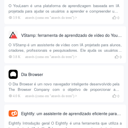
e resposta, uma por...
O YouLearn é uma plataforma de aprendizagem baseada em IA
projetada para ajudar os usuários a aprender e compreender uma
ampla gama de conteúdo educacional de forma mais eficiente por
0
3.9 K
através (como em "através do trem")

meio de tutores de IA personalizados (tutores inteligentes). Seja
você um estudante, profissional ou autodidata, o YouLearn
aprende analisando documentos PDF carregados, vídeos do
VStamp: ferramenta de aprendizado de vídeo do YouTube, gera automaticamente capítulos de vídeo do YouTube com diálogo de conteúdo de vídeo
YouTube ou apresentações de slides...
O VStamp é um assistente de vídeo com IA projetado para alunos,
criadores, profissionais e pesquisadores. Ele ajuda os usuários a
acessar informações importantes em vídeos com mais eficiência,
0
3.8 K
através (como em "através do trem")

analisando vídeos do YouTube e fornecendo informações
contextuais e resumos inteligentes.
Dia Browser
O Dia Browser é um novo navegador inteligente desenvolvido pela
The Browser Company com o objetivo de proporcionar aos
usuários uma experiência de navegação mais eficiente por meio
0
4.0 K
através (como em "através do trem")

da integração de ferramentas avançadas de IA. Espera-se que o
navegador seja lançado oficialmente no início de 2025, com os
principais recursos incluindo assistência à escrita inteligente,
Eightify: um assistente de aprendizado eficiente para resumir rapidamente vídeos do YouTube com IA
processamento automatizado de tarefas e execução de comandos
em linguagem natural...
Eightify Introdução geral O Eightify é uma ferramenta que utiliza a