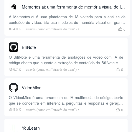
curtos e fáceis de ler. A base de usuários é ampla, incluindo
Memories.ai: uma ferramenta de memória visual de IA para análise de conteúdo de vídeo
estudantes que precisam de acesso rápido a informações,
pesquisadores que analisam a dinâmica do setor e h...
A Memories.ai é uma plataforma de IA voltada para a análise de
conteúdo de vídeo. Ela usa modelos de memória visual em grande
escala para ajudar os usuários a processar e compreender
0
4.0 K
através (como em "através do trem")

rapidamente grandes quantidades de dados de vídeo. A plataforma
suporta pesquisa de vídeo, resumo automático, detecção de cenas
e extração de dados em tempo real para uma ampla gama de
BiliNote
cenários, incluindo mídia, segurança e empresas. Os usuários
podem extrair vídeos com uma simples...
O BiliNote é uma ferramenta de anotações de vídeo com IA de
código aberto que suporta a extração de conteúdo do BiliNote e de
links de vídeo do YouTube para gerar automaticamente anotações
0
6.7 K
através (como em "através do trem")

claramente estruturadas no formato Markdown. Ele usa
transcrição de áudio nativa e vários modelos grandes (por
exemplo, OpenAI, DeepSeek, Qwen) para conteúdo...
VideoMind
O VideoMind é uma ferramenta de IA multimodal de código aberto
que se concentra em inferência, perguntas e respostas e geração
de resumo para vídeos longos. Ela foi desenvolvida por Ye Liu, da
0
5.0 K
através (como em "através do trem")

Universidade Politécnica de Hong Kong, e por uma equipe do
Show Lab da Universidade Nacional de Cingapura. A ferramenta
imita a maneira como os humanos entendem o vídeo, dividindo a
YouLearn
tarefa em etapas como planejamento, posicionamento, verificação