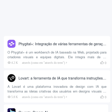
Phygital+: Integração de várias ferramentas de geração de ideias de IA no Canvas
O Phygital+ é um workbench de IA baseado na Web, projetado para
criadores visuais e equipes digitais. Ele integra mais de 30
ferramentas de IA, incluindo recursos como geração de imagens,
0
4.2 K
através (como em "através do trem")

modelagem 3D e processamento de vídeo, que os usuários podem
usar sem escrever código. A plataforma usa um fluxo de trabalho
baseado em nós que permite aos usuários concluir ferramentas
Lovart: a ferramenta de IA que transforma instruções de texto em designs profissionais
complexas de IA simplesmente conectando diferentes...
A Lovart é uma plataforma inovadora de design com IA que
transforma as ideias criativas dos usuários em designs visuais de
nível profissional por meio de entrada de linguagem natural. Os
0
5.8 K
através (como em "através do trem")

usuários simplesmente descrevem suas necessidades em um texto
simples e a Lovart gera uma ampla gama de ativos de design,
como pôsteres, logotipos de marcas, vídeos e conteúdo 3D. A