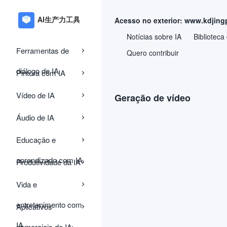
Acesso no exterior: www.kdjing
Notícias sobre IA
Biblioteca
Ferramentas de
Quero contribuir
diálogo de IA
Pintura com IA
Vídeo de IA
Geração de vídeo
Áudio de IA
Educação e
aprendizado com IA
Produtividade da IA
Vida e
entretenimento com
Aplicativos
IA
comerciais de IA