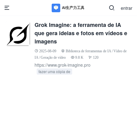
entrar
Grok Imagine: a ferramenta de IA
que gera ideias e fotos em vídeos e
imagens
2025-08-09
Biblioteca de ferramentas de IA
/
Vídeo de
IA
/
Geração de vídeo
9.8 K
120
https://www.grok-imagine.pro
fazer uma cópia de