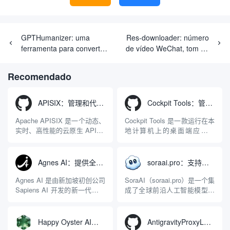
GPTHumanizer: uma
Res-downloader: número
ferramenta para converter
de vídeo WeChat, tom de
texto de IA em estilo de
jitter, mão rápida, livro
escrita humana
vermelho pequeno,
Recomendado
downloader gráfico de
vídeo de todas as
plataformas
APISIX：管理和代理API及大模型流量的高性能网关
Cockpit Tools：管理多个AI编程IDE账号与配置多开独立实例的本地桌面应用
Apache APISIX 是一个动态、
Cockpit Tools 是一款运行在本
实时、高性能的云原生 API 网
地计算机上的桌面端应用程
关，同时具备强大的 AI 网关
序，专为集中管理多种 AI 集
能力。它基于 NGINX 和
成开发环境（IDE）和智能编
LuaJIT 构建，并在 2019 年作
程助手的账号与运行环境而设
Agnes AI：提供全模态模型免费API、支持图文视频生成与复杂工程执行的智能体平台
soraai.pro：支持多模型文字转视频和图像生成的在线创作工具
为顶级开源项目捐赠给
计。它目前支持包括
Apache 软件基金会。APISIX
Antigravity IDE、Codex、
Agnes AI 是由新加坡初创公司
SoraAI（soraai.pro）是一个集
彻底摒...
GitHub Copilo...
Sapiens AI 开发的新一代多模
成了全球前沿人工智能模型的
态大模型与智能应用生态系
在线视频与图像生成工作站。
统。它突破了单一文本聊天的
平台致力于为数字内容创作
限制，提供集文本、图像、视
者、营销人员及广大用户提供
Happy Oyster AI：生成可交互式3D虚拟世界与视频的大模型
AntigravityProxyLauncher：免TUN全局代理使用Antigravity IDE
频生成于一体的“全模态”大模
一站式、开箱即用的视觉内容