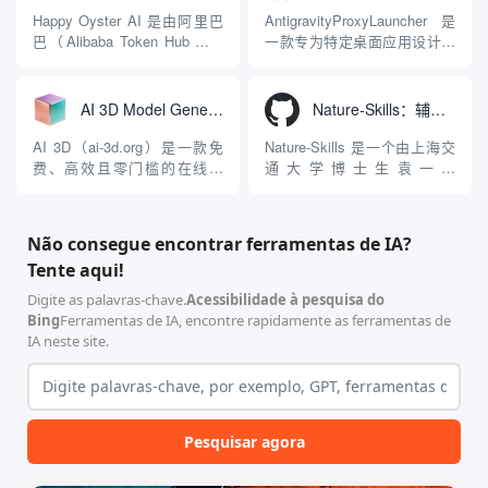
型能力。平台的核心产品矩阵
生成解决方案。网站的核心优
Happy Oyster AI 是由阿里巴
AntigravityProxyLauncher 是
包括主打自动化工作流的
势在于其强大的多模型聚合能
巴（Alibaba Token Hub业务
一款专为特定桌面应用设计的
Agnes...
力：不仅支持用户...
群）于2026年4月推出的一款
工程级透明 SOCKS5 代理注
面向实时创作与交互的“开放式
入工具，现已支持 macOS 与
世界模型”（Open-Ended
Windows 平台。当用户使用桌
AI 3D Model Generator：通过文本和图像快速生成3D模型的在线工具
Nature-Skills：辅助撰写学术论文和绘制科研图表的智能体插件
World Model）。不同于传统
面版 Gemini 客户端或
AI视频工具“单次输入提示词...
Antigravity IDE ...
AI 3D（ai-3d.org）是一款免
Nature-Skills 是一个由上海交
费、高效且零门槛的在线AI
通大学博士生袁一哲
3D模型生成平台。网站底层集
（Yuan1z0825）开发并开源的
成了腾讯Hunyuan 3D和字节跳
智能体技能（Skill）指令集
动Seed 3D两大行业领先的AI
合，专为顶级学术期刊（如
Não consegue encontrar ferramentas de IA?
模型架构，致力于帮助用户无
Nature、Science、Cell 等）
Tente aqui!
需掌握复杂的3D拓扑知识或昂
的论文撰写与发表流程设计。
贵的专业软件，即可在...
该工具集以智能体插...
Digite as palavras-chave.
Acessibilidade à pesquisa do
Bing
Ferramentas de IA, encontre rapidamente as ferramentas de
IA neste site.
Pesquisar agora