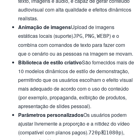
texto, imagens e áudio, é capaz de gerar conteúdo
audiovisual com alta qualidade e efeitos dinâmicos
realistas.
Animação de imagens
Upload de imagens
estáticas locais (suporte)
,
,
) e o
JPG
PNG
WEBP
combina com comandos de texto para fazer com
que o cenário ou as pessoas na imagem se movam.
Biblioteca de estilo criativo
São fornecidos mais de
10 modelos dinâmicos de estilo de demonstração,
permitindo que os usuários escolham o efeito visual
mais adequado de acordo com o uso do conteúdo
(por exemplo, propaganda, exibição de produtos,
apresentação de slides pessoal).
Parâmetros personalizados
Os usuários podem
ajustar livremente a proporção e a nitidez do vídeo
(compatível com planos pagos).
和
),
720p
1080p