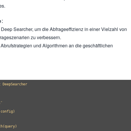
es.
e
：
Deep Searcher, um die Abfrageeffizienz in einer Vielzahl von
frageszenarien zu verbessern.
Abrufstrategien und Algorithmen an die geschäftlichen
 DeepSearcher

'

config)

h(query)
