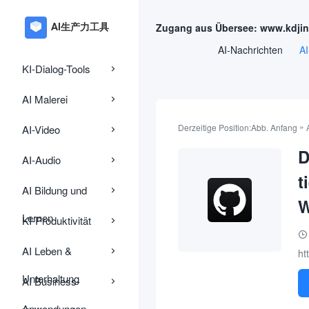
Zugang aus Übersee: www.kdji
AI-Nachrichten
AI
KI-Dialog-Tools
AI Malerei
»
Derzeitige Position:
Abb. Anfang
AI-Video
D
AI-Audio
t
AI Bildung und
W
Lernen
KI-Produktivität
AI Leben &
ht
Unterhaltung
AI Business-
Anwendungen