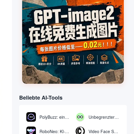
Beliebte AI-Tools
PolyBuzz: eine kostenlose Chat- und Rollenspielplattform für die Interaktion mit KI-Charakteren
Unbegrenzter AI-Chat: kostenloses unbegrenztes AI-Chat-Tool
RoboNeo: KI-Tool zur Erstellung und Bearbeitung von Videos und Bildern per Chat
Video Face Swap