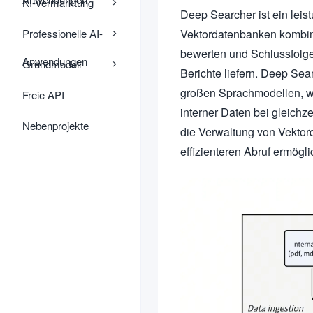
KI-Vermarktung
Deep Searcher ist ein lei
Professionelle AI-
Vektordatenbanken kombini
bewerten und Schlussfolg
Anwendungen
Grundmodell
Berichte liefern. Deep Sea
großen Sprachmodellen, w
Freie API
interner Daten bei gleichz
Nebenprojekte
die Verwaltung von Vektord
effizienteren Abruf ermögli