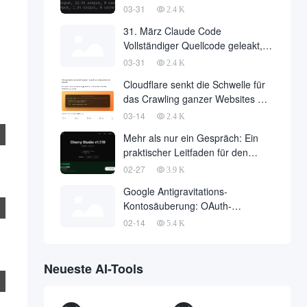
Philosophie der
03-31
2.4 K
Agentenarchitektur hinter 510.000
31. März Claude Code
Zeilen Code
Vollständiger Quellcode geleakt,
510.000 Zeilen Kerncode über das
03-31
2.4 K
Internet heruntergeladen
Cloudflare senkt die Schwelle für
das Crawling ganzer Websites mit
einer einzigen API-Anfrage auf
03-14
2.4 K
Null
Mehr als nur ein Gespräch: Ein
praktischer Leitfaden für den
Einsatz von OpenClaw in Cherry
02-27
3.9 K
Studio mit einem Klick
Google Antigravitations-
Kontosäuberung: OAuth-
Missbrauch löst massive
02-14
5.4 K
Bannwelle und Methoden zur
Kontowiederherstellung aus
Neueste AI-Tools