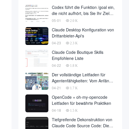
Entwicklung ist endlich gelandet,
Codex führt die Funktion /goal ein,
im Namen der Entwicklungsfirma
die nicht aufhört, bis Sie Ihr Ziel
zu einer großen Anzahl von fallen
erreicht haben
05-01
2.0 K
Claude Desktop Konfiguration von
Drittanbieter-Api's
04-23
2.3 K
Claude Code Boutique Skills
Empfohlene Liste
04-22
1.8 K
Der vollständige Leitfaden für
Agentenfähigkeiten: Vom Anfänger
zum Meister
04-21
1.7 K
OpenCode + oh-my-opencode
Leitfaden für bewährte Praktiken
04-18
1.5 K
Tiefgreifende Dekonstruktion von
Claude Code Source Code: Die