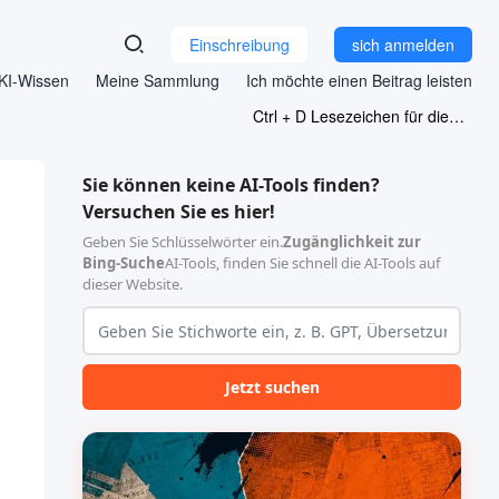
Einschreibung
sich anmelden
KI-Wissen
Meine Sammlung
Ich möchte einen Beitrag leisten
Ctrl + D Lesezeichen für diese Seite
Sie können keine AI-Tools finden?
Versuchen Sie es hier!
Geben Sie Schlüsselwörter ein.
Zugänglichkeit zur
Bing-Suche
AI-Tools, finden Sie schnell die AI-Tools auf
dieser Website.
Jetzt suchen