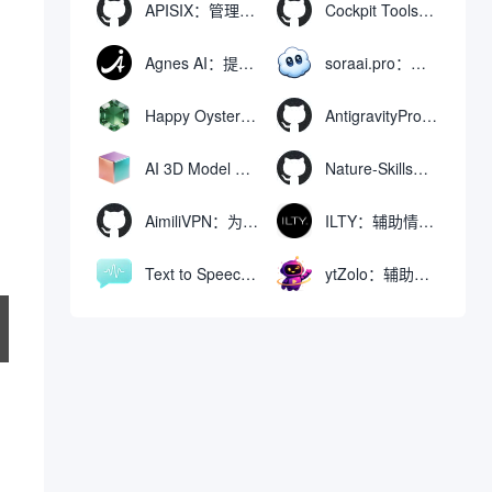
APISIX：管理和代理API及大模型流量的高性能网关
Cockpit Tools：管理多个AI编程IDE账号与配置多开独立实例的本地桌面应用
Agnes AI：提供全模态模型免费API、支持图文视频生成与复杂工程执行的智能体平台
soraai.pro：支持多模型文字转视频和图像生成的在线创作工具
Happy Oyster AI：生成可交互式3D虚拟世界与视频的大模型
AntigravityProxyLauncher：免TUN全局代理使用Antigravity IDE
AI 3D Model Generator：通过文本和图像快速生成3D模型的在线工具
Nature-Skills：辅助撰写学术论文和绘制科研图表的智能体插件
AimiliVPN：为Linux提供纯净出站家庭IP的VPN代理网关
ILTY：辅助情绪疏导与提供行动建议的AI陪伴工具
Text to Speech AI：支持多说话人与情感控制的文字转语音工具
ytZolo：辅助创建和优化YouTube视频内容的生成工具