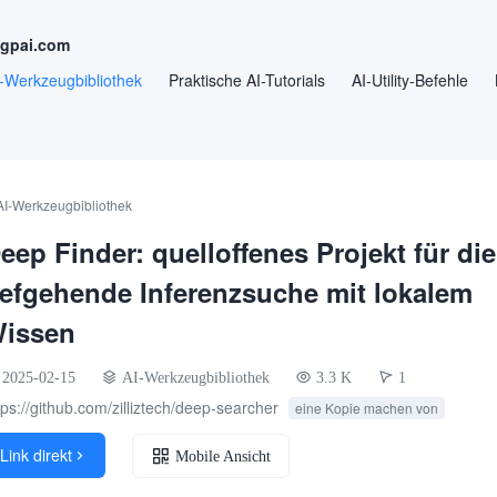
ngpai.com
-Werkzeugbibliothek
Praktische AI-Tutorials
AI-Utility-Befehle
AI-Werkzeugbibliothek
eep Finder: quelloffenes Projekt für die
iefgehende Inferenzsuche mit lokalem
issen
2025-02-15
AI-Werkzeugbibliothek
3.3 K
1
tps://github.com/zilliztech/deep-searcher
eine Kopie machen von
Link direkt

Mobile Ansicht