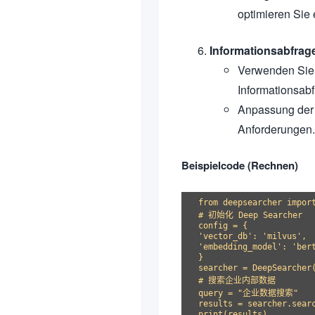
optimieren Sie 
Informationsabfrag
Verwenden Sie 
Informationsab
Anpassung der 
Anforderungen.
Beispielcode (Rechnen)
from deepsearcher import
# 初始化 Deep Searcher

config = {

'vector_db': 'milvus',

'embedding_model': 'bert
}

searcher = DeepSearcher(
# 搜索企业内部数据

query = "企业数据搜索"

results = searcher.searc
print(results)
