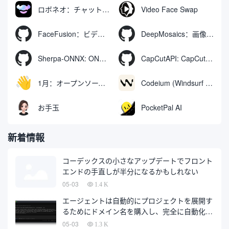
ロボネオ：チャットで動画や画像を生成・編集するAIツール
Video Face Swap
FaceFusion：ビデオ顔交換強化ツール｜音声同期ビデオ口の動き
DeepMosaics：画像やビデオからモザイクを自動的に除去したり、モザイクを追加したりする。
Sherpa-ONNX: ONNXRuntimeによるオフライン音声認識と合成
CapCutAPI: CapCutビデオクリップの自動制御用オープンソースツール
1月：オープンソースのオフラインAIアシスタント、ChatGPTの代替、ローカルAIモデルの実行またはクラウドAIへの接続
Codeium (Windsurf Editor): 無料のAIコード補完＆チャットツール。
お手玉
PocketPal AI
新着情報
コーデックスの小さなアップデートでフロント
エンドの手直しが半分になるかもしれない
05-03
1.4 K
エージェントは自動的にプロジェクトを展開す
るためにドメイン名を購入し、完全に自動化さ
れた開発は、最終的に開発会社に代わって、多
05-03
1.3 K