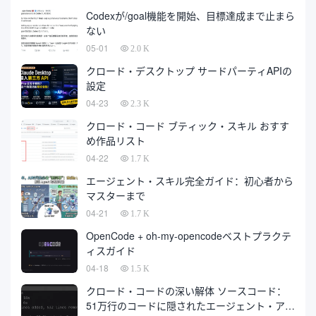
数の秋に上陸している。
Codexが/goal機能を開始、目標達成まで止まら
ない
05-01
2.0 K
クロード・デスクトップ サードパーティAPIの
設定
04-23
2.3 K
クロード・コード ブティック・スキル おすす
め作品リスト
04-22
1.7 K
エージェント・スキル完全ガイド：初心者から
マスターまで
04-21
1.7 K
OpenCode + oh-my-opencodeベストプラクテ
ィスガイド
04-18
1.5 K
クロード・コードの深い解体 ソースコード：
51万行のコードに隠されたエージェント・アー