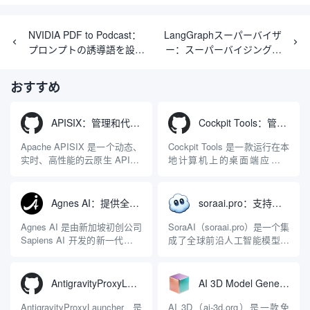
NVIDIA PDF to Podcast：
LangGraphスーパーバイザ
プロンプトの誘導語を設定
ー：スーパーバイジングイ
してPDFをポッドキャスト
ンテリジェンスを用いたマ
に変換するAIツール
ルチインテリジェンスコラ
おすすめ
ボレーション管理ツール
APISIX：管理和代理API及大模型流量的高性能网关
Cockpit Tools：管理多个AI编程IDE账号与配置多开独立实例的本地桌面应用
Apache APISIX 是一个动态、
Cockpit Tools 是一款运行在本
实时、高性能的云原生 API 网
地计算机上的桌面端应用程
关，同时具备强大的 AI 网关
序，专为集中管理多种 AI 集
能力。它基于 NGINX 和
成开发环境（IDE）和智能编
LuaJIT 构建，并在 2019 年作
程助手的账号与运行环境而设
Agnes AI：提供全模态模型免费API、支持图文视频生成与复杂工程执行的智能体平台
soraai.pro：支持多模型文字转视频和图像生成的在线创作工具
为顶级开源项目捐赠给
计。它目前支持包括
Apache 软件基金会。APISIX
Antigravity IDE、Codex、
Agnes AI 是由新加坡初创公司
SoraAI（soraai.pro）是一个集
彻底摒...
GitHub Copilo...
Sapiens AI 开发的新一代多模
成了全球前沿人工智能模型的
态大模型与智能应用生态系
在线视频与图像生成工作站。
统。它突破了单一文本聊天的
平台致力于为数字内容创作
限制，提供集文本、图像、视
者、营销人员及广大用户提供
AntigravityProxyLauncher：免TUN全局代理使用Antigravity IDE
AI 3D Model Generator：通过文本和图像快速生成3D模型的在线工具
频生成于一体的“全模态”大模
一站式、开箱即用的视觉内容
型能力。平台的核心产品矩阵
生成解决方案。网站的核心优
AntigravityProxyLauncher 是
AI 3D（ai-3d.org）是一款免