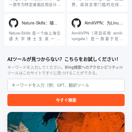
包括主打自动化工作流的
势在于其强大的多模型聚合能
一款专为特定桌面应用设计的
费、高效且零门槛的在线AI
Agnes...
力：不仅支持用户...
工程级透明 SOCKS5 代理注
3D模型生成平台。网站底层集
入工具，现已支持 macOS 与
成了腾讯Hunyuan 3D和字节跳
Windows 平台。当用户使用桌
动Seed 3D两大行业领先的AI
Nature-Skills：辅助撰写学术论文和绘制科研图表的智能体插件
AimiliVPN：为Linux提供纯净出站家庭IP的VPN代理网关
面版 Gemini 客户端或
模型架构，致力于帮助用户无
Antigravity IDE ...
需掌握复杂的3D拓扑知识或昂
Nature-Skills 是一个由上海交
AimiliVPN（项目名称 aimili-
贵的专业软件，即可在...
通大学博士生袁一哲
vpngate）是一款基于官方
（Yuan1z0825）开发并开源的
VPNGate 开放协议的高性
智能体技能（Skill）指令集
能、零依赖 VPN 代理网关工
合，专为顶级学术期刊（如
具，专为 Linux 服务器环境
AIツールが見つからない？こちらをお試しください！
Nature、Science、Cell 等）
（如 VPS）设计。它完全采用
的论文撰写与发表流程设计。
纯 Python 标准库编写，用户
キーワードを入力してください。
Bing検索へのアクセシビリティ
AI
该工具集以智能体插...
无需安装...
ツールはこのサイトですぐに見つけることができる。
今すぐ検索