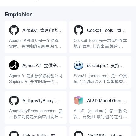
Werkzeug zur Erzeugung
Builder, der die Erstellung
von Bildern und Videos
von
Empfohlen
Unternehmenswebsites mit
nur einem Klick und die
automatische lokale
APISIX：管理和代理API及大模型流量的高性能网关
Cockpit Tools：管理多个AI编程IDE账号与配置多开独立实例的本地桌面应用
Kundenakquise unterstützt
Apache APISIX 是一个动态、
Cockpit Tools 是一款运行在本
实时、高性能的云原生 API 网
地计算机上的桌面端应用程
关，同时具备强大的 AI 网关
序，专为集中管理多种 AI 集
能力。它基于 NGINX 和
成开发环境（IDE）和智能编
LuaJIT 构建，并在 2019 年作
程助手的账号与运行环境而设
Agnes AI：提供全模态模型免费API、支持图文视频生成与复杂工程执行的智能体平台
soraai.pro：支持多模型文字转视频和图像生成的在线创作工具
为顶级开源项目捐赠给
计。它目前支持包括
Apache 软件基金会。APISIX
Antigravity IDE、Codex、
Agnes AI 是由新加坡初创公司
SoraAI（soraai.pro）是一个集
彻底摒...
GitHub Copilo...
Sapiens AI 开发的新一代多模
成了全球前沿人工智能模型的
态大模型与智能应用生态系
在线视频与图像生成工作站。
统。它突破了单一文本聊天的
平台致力于为数字内容创作
限制，提供集文本、图像、视
者、营销人员及广大用户提供
AntigravityProxyLauncher：免TUN全局代理使用Antigravity IDE
AI 3D Model Generator：通过文本和图像快速生成3D模型的在线工具
频生成于一体的“全模态”大模
一站式、开箱即用的视觉内容
型能力。平台的核心产品矩阵
生成解决方案。网站的核心优
AntigravityProxyLauncher 是
AI 3D（ai-3d.org）是一款免
包括主打自动化工作流的
势在于其强大的多模型聚合能
一款专为特定桌面应用设计的
费、高效且零门槛的在线AI
Agnes...
力：不仅支持用户...
工程级透明 SOCKS5 代理注
3D模型生成平台。网站底层集
入工具，现已支持 macOS 与
成了腾讯Hunyuan 3D和字节跳
Windows 平台。当用户使用桌
动Seed 3D两大行业领先的AI
Nature-Skills：辅助撰写学术论文和绘制科研图表的智能体插件
AimiliVPN：为Linux提供纯净出站家庭IP的VPN代理网关