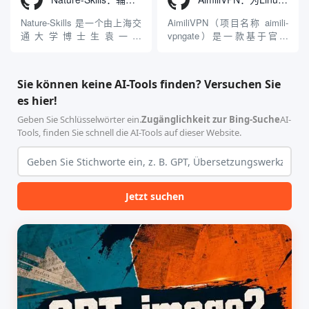
面版 Gemini 客户端或
模型架构，致力于帮助用户无
Antigravity IDE ...
需掌握复杂的3D拓扑知识或昂
Nature-Skills 是一个由上海交
AimiliVPN（项目名称 aimili-
贵的专业软件，即可在...
通大学博士生袁一哲
vpngate）是一款基于官方
（Yuan1z0825）开发并开源的
VPNGate 开放协议的高性
智能体技能（Skill）指令集
能、零依赖 VPN 代理网关工
合，专为顶级学术期刊（如
具，专为 Linux 服务器环境
Sie können keine AI-Tools finden? Versuchen Sie
Nature、Science、Cell 等）
（如 VPS）设计。它完全采用
es hier!
的论文撰写与发表流程设计。
纯 Python 标准库编写，用户
该工具集以智能体插...
无需安装...
Geben Sie Schlüsselwörter ein.
Zugänglichkeit zur Bing-Suche
AI-
Tools, finden Sie schnell die AI-Tools auf dieser Website.
Jetzt suchen