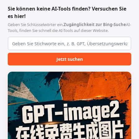
合，专为顶级学术期刊（如
具，专为 Linux 服务器环境
Sie können keine AI-Tools finden? Versuchen Sie
Nature、Science、Cell 等）
（如 VPS）设计。它完全采用
es hier!
的论文撰写与发表流程设计。
纯 Python 标准库编写，用户
该工具集以智能体插...
无需安装...
Geben Sie Schlüsselwörter ein.
Zugänglichkeit zur Bing-Suche
AI-
Tools, finden Sie schnell die AI-Tools auf dieser Website.
Jetzt suchen