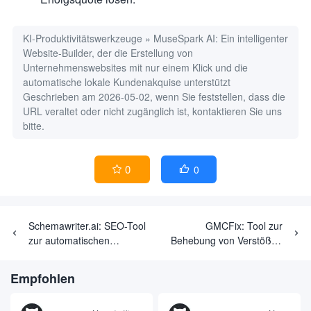
KI-Produktivitätswerkzeuge
»
MuseSpark AI: Ein intelligenter
Website-Builder, der die Erstellung von
Unternehmenswebsites mit nur einem Klick und die
automatische lokale Kundenakquise unterstützt
Geschrieben am 2026-05-02, wenn Sie feststellen, dass die
URL veraltet oder nicht zugänglich ist, kontaktieren Sie uns
bitte.
0
0


Schemawriter.ai: SEO-Tool
GMCFix: Tool zur
zur automatischen
Behebung von Verstößen
Generierung von
gegen Google Merchant
strukturierten Daten für
Center-Siegel
Empfohlen
Webseiten