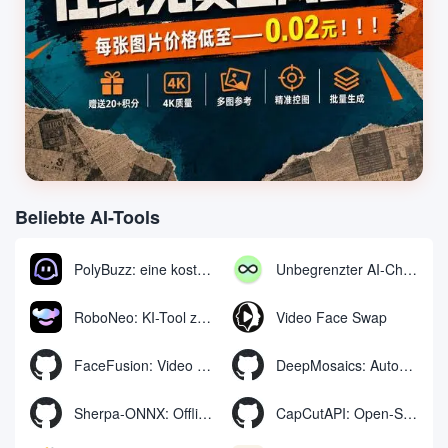
Beliebte AI-Tools
PolyBuzz: eine kostenlose Chat- und Rollenspielplattform für die Interaktion mit KI-Charakteren
Unbegrenzter AI-Chat: kostenloses unbegrenztes AI-Chat-Tool
RoboNeo: KI-Tool zur Erstellung und Bearbeitung von Videos und Bildern per Chat
Video Face Swap
FaceFusion: Video Face Swap Enhancement Tool | Voice Sync Video Mouth Moves
DeepMosaics: Automatisches Entfernen von Mosaiken aus oder Hinzufügen von Mosaiken zu Bildern und Videos
Sherpa-ONNX: Offline-Spracherkennung und -synthese mit ONNXRuntime
CapCutAPI: Open-Source-Tool zur automatischen Steuerung von CapCut-Videoclips