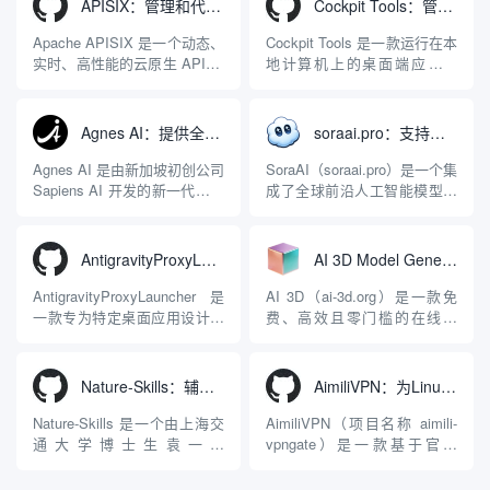
APISIX：管理和代理API及大模型流量的高性能网关
Cockpit Tools：管理多个AI编程IDE账号与配置多开独立实例的本地桌面应用
Apache APISIX 是一个动态、
Cockpit Tools 是一款运行在本
实时、高性能的云原生 API 网
地计算机上的桌面端应用程
关，同时具备强大的 AI 网关
序，专为集中管理多种 AI 集
能力。它基于 NGINX 和
成开发环境（IDE）和智能编
LuaJIT 构建，并在 2019 年作
程助手的账号与运行环境而设
Agnes AI：提供全模态模型免费API、支持图文视频生成与复杂工程执行的智能体平台
soraai.pro：支持多模型文字转视频和图像生成的在线创作工具
为顶级开源项目捐赠给
计。它目前支持包括
Apache 软件基金会。APISIX
Antigravity IDE、Codex、
Agnes AI 是由新加坡初创公司
SoraAI（soraai.pro）是一个集
彻底摒...
GitHub Copilo...
Sapiens AI 开发的新一代多模
成了全球前沿人工智能模型的
态大模型与智能应用生态系
在线视频与图像生成工作站。
统。它突破了单一文本聊天的
平台致力于为数字内容创作
限制，提供集文本、图像、视
者、营销人员及广大用户提供
AntigravityProxyLauncher：免TUN全局代理使用Antigravity IDE
AI 3D Model Generator：通过文本和图像快速生成3D模型的在线工具
频生成于一体的“全模态”大模
一站式、开箱即用的视觉内容
型能力。平台的核心产品矩阵
生成解决方案。网站的核心优
AntigravityProxyLauncher 是
AI 3D（ai-3d.org）是一款免
包括主打自动化工作流的
势在于其强大的多模型聚合能
一款专为特定桌面应用设计的
费、高效且零门槛的在线AI
Agnes...
力：不仅支持用户...
工程级透明 SOCKS5 代理注
3D模型生成平台。网站底层集
入工具，现已支持 macOS 与
成了腾讯Hunyuan 3D和字节跳
Windows 平台。当用户使用桌
动Seed 3D两大行业领先的AI
Nature-Skills：辅助撰写学术论文和绘制科研图表的智能体插件
AimiliVPN：为Linux提供纯净出站家庭IP的VPN代理网关
面版 Gemini 客户端或
模型架构，致力于帮助用户无
Antigravity IDE ...
需掌握复杂的3D拓扑知识或昂
Nature-Skills 是一个由上海交
AimiliVPN（项目名称 aimili-
贵的专业软件，即可在...
通大学博士生袁一哲
vpngate）是一款基于官方
（Yuan1z0825）开发并开源的
VPNGate 开放协议的高性
智能体技能（Skill）指令集
能、零依赖 VPN 代理网关工