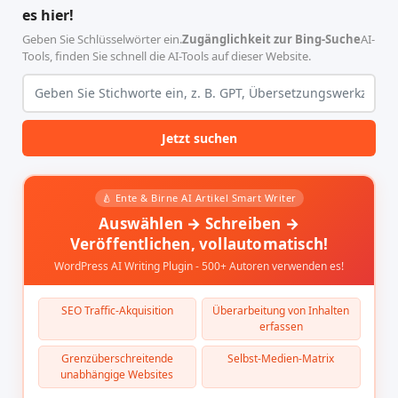
Sprachlerntools ein
es hier!
Geben Sie Schlüsselwörter ein.
Zugänglichkeit zur Bing-Suche
AI-
Tools, finden Sie schnell die AI-Tools auf dieser Website.
Jetzt suchen
🍐 Ente & Birne AI Artikel Smart Writer
Auswählen → Schreiben →
Veröffentlichen, vollautomatisch!
WordPress AI Writing Plugin - 500+ Autoren verwenden es!
SEO Traffic-Akquisition
Überarbeitung von Inhalten
erfassen
Grenzüberschreitende
Selbst-Medien-Matrix
unabhängige Websites