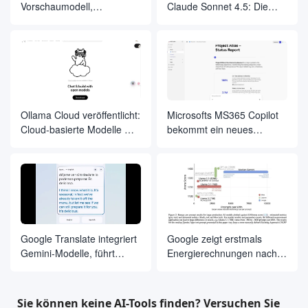
Vorschaumodell,
Claude Sonnet 4.5: Die
übernimmt Claude und
"Regeln" der Kodierung
konzentriert sich auf
und der Entwicklung von
Programmierung und
KI-Intelligenz neu erfinden
Agentenanwendungen
Ollama Cloud veröffentlicht:
Microsofts MS365 Copilot
Cloud-basierte Modelle mit
bekommt ein neues
Tausenden von
Herzstück: die Integration
Parametern in lokalen
von Anthropic Claude
Terminals ausführen
Modellen
Google Translate integriert
Google zeigt erstmals
Gemini-Modelle, führt
Energierechnungen nach
Dialogübersetzung in
dem Gemini-Modell
Echtzeit und
maßgeschneiderte
Sie können keine AI-Tools finden? Versuchen Sie