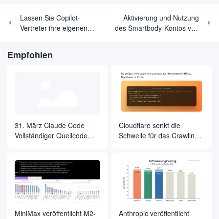
Lassen Sie Copilot-
Aktivierung und Nutzung
Vertreter ihre eigenen
des Smartbody-Kontos von
Artikel über sich schreiben:
Copilot Agents
Blogbeiträge und
Empfohlen
Whitepapers werden mit
einem Klick erstellt!
31. März Claude Code
Cloudflare senkt die
Vollständiger Quellcode
Schwelle für das Crawling
geleakt, 510.000 Zeilen
ganzer Websites mit einer
Kerncode über das Internet
einzigen API-Anfrage auf
heruntergeladen
Null
MiniMax veröffentlicht M2-
Anthropic veröffentlicht