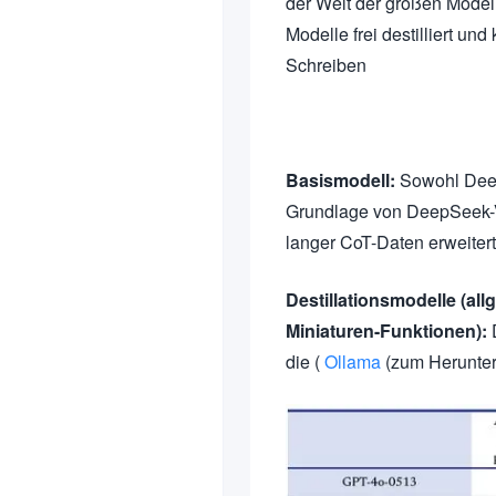
der Welt der großen Model
Modelle frei destilliert un
Schreiben
Basismodell:
Sowohl Deep
Grundlage von DeepSeek-V
langer CoT-Daten erweitert
Destillationsmodelle (a
Miniaturen-Funktionen):
D
die (
Ollama
(zum Herunter