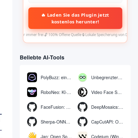
🔥 Laden Sie das Plugin jetzt
kostenlos herunter!
✅ Für immer frei
·
🔓 100% Offene Quelle
·
🔒 Lokale Speicherung von Daten
Beliebte AI-Tools
PolyBuzz: eine kostenlose Chat- und Rollenspielplattform für die Interaktion mit KI-Charakteren
Unbegrenzter AI-Chat: kostenloses unbegrenztes AI-Chat-Tool
RoboNeo: KI-Tool zur Erstellung und Bearbeitung von Videos und Bildern per Chat
Video Face Swap
FaceFusion: Video Face Swap Enhancement Tool | Voice Sync Video Mouth Moves
DeepMosaics: Automatisches Entfernen von Mosaiken aus oder Hinzufügen von Mosaiken zu Bildern und Videos
Sherpa-ONNX: Offline-Spracherkennung und -synthese mit ONNXRuntime
CapCutAPI: Open-Source-Tool zur automatischen Steuerung von CapCut-Videoclips
Jan: Open Source Offline-KI-Assistent, ChatGPT-Ersatz, lokale KI-Modelle oder Verbindung zur Cloud-KI
Codeium (Windsurf Editor): kostenloses KI-Code-Vervollständigungs- und Chat-Tool, Windsurf schreibt den kompletten Projektcode in einer dialogorientierten Weise