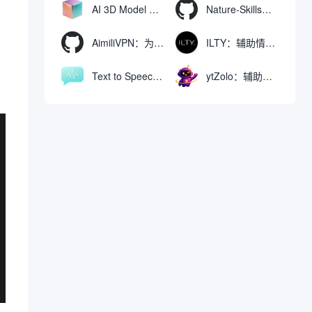
AI 3D Model Generator：通过文本和图像快速生成3D模型的在线工具
Nature-Skills：辅助撰写学术论文和绘制科研图表的智能体插件
AimiliVPN：为Linux提供纯净出站家庭IP的VPN代理网关
ILTY：辅助情绪疏导与提供行动建议的AI陪伴工具
Text to Speech AI：支持多说话人与情感控制的文字转语音工具
ytZolo：辅助创建和优化YouTube视频内容的生成工具