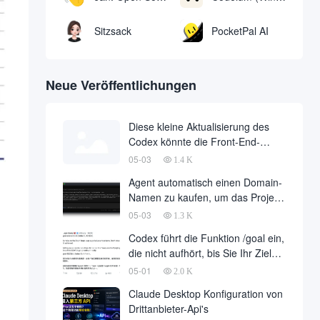
Sitzsack
PocketPal AI
Neue Veröffentlichungen
Diese kleine Aktualisierung des
Codex könnte die Front-End-
Arbeiten um die Hälfte reduzieren
05-03
1.4 K
Agent automatisch einen Domain-
Namen zu kaufen, um das Projekt
bereitstellen, vollautomatische
05-03
1.3 K
Entwicklung ist endlich gelandet,
Codex führt die Funktion /goal ein,
im Namen der Entwicklungsfirma
die nicht aufhört, bis Sie Ihr Ziel
zu einer großen Anzahl von fallen
erreicht haben
05-01
2.0 K
Claude Desktop Konfiguration von
Drittanbieter-Api's