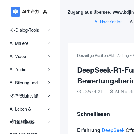
Zugang aus Übersee: www.kdji
AI-Nachrichten
AI
KI-Dialog-Tools
AI Malerei
»
Derzeitige Position:
Abb. Anfang
AI-Video
DeepSeek-R1-Fun
AI-Audio
Bewertungsberi
AI Bildung und
2025-01-21
AI-Nachric
Lernen
KI-Produktivität
AI Leben &
Schnelllesen
Unterhaltung
AI Business-
Erfahrung:
DeepSeek
Offi
Anwendungen