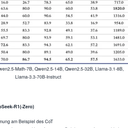
wen2.5-Math-7B, Qwen2.5-14B, Qwen2.5-32B, Llama-3.1-8B,
Llama-3.3-70B-Instruct
pSeek-R1(-Zero)
mmung am Beispiel des CoT