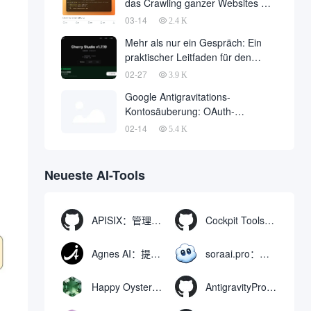
das Crawling ganzer Websites mit
einer einzigen API-Anfrage auf
03-14
2.4 K
Null
Mehr als nur ein Gespräch: Ein
praktischer Leitfaden für den
Einsatz von OpenClaw in Cherry
02-27
3.9 K
Studio mit einem Klick
Google Antigravitations-
Kontosäuberung: OAuth-
Missbrauch löst massive
02-14
5.4 K
Bannwelle und Methoden zur
Kontowiederherstellung aus
Neueste AI-Tools
APISIX：管理和代理API及大模型流量的高性能网关
Cockpit Tools：管理多个AI编程IDE账号与配置多开独立实例的本地桌面应用
Agnes AI：提供全模态模型免费API、支持图文视频生成与复杂工程执行的智能体平台
soraai.pro：支持多模型文字转视频和图像生成的在线创作工具
Happy Oyster AI：生成可交互式3D虚拟世界与视频的大模型
AntigravityProxyLauncher：免TUN全局代理使用Antigravity IDE