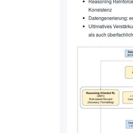
Reasoning Reinforce
Konsistenz
Datengenerierung: er
Ultimatives Verstär
als auch überfachlic