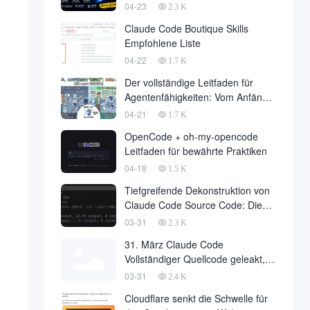
04-23
2.3 K
Claude Code Boutique Skills
Empfohlene Liste
04-22
1.7 K
Der vollständige Leitfaden für
Agentenfähigkeiten: Vom Anfänger
zum Meister
04-21
1.7 K
OpenCode + oh-my-opencode
Leitfaden für bewährte Praktiken
04-18
1.5 K
Tiefgreifende Dekonstruktion von
Claude Code Source Code: Die
Philosophie der
03-31
2.3 K
Agentenarchitektur hinter 510.000
31. März Claude Code
Zeilen Code
Vollständiger Quellcode geleakt,
510.000 Zeilen Kerncode über das
03-31
2.4 K
Internet heruntergeladen
Cloudflare senkt die Schwelle für