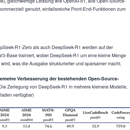
le), gleichwertige Leistung wie OpenAI-o1, alle Open-Source-
d kommerziell genutzt, einfallsreiche Front-End-Funktionen zum
Seek-R1-Zero als auch DeepSeek-R1 werden auf der
3-Base trainiert, wobei DeepSeek-R1 um eine kleine Menge
 wird, was die Ausgabe strukturierter und sparsamer macht.
llgemeine Verbesserung der bestehenden Open-Source-
ie Zerlegung von DeepSeek-R1 in mehrere kleinere Modelle,
laden verfügbar)