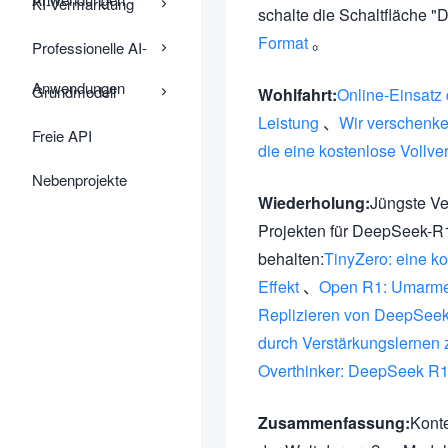
KI-Vermarktung
schalte die Schaltfläche 
Format
。
Professionelle AI-
Anwendungen
Grundmodell
Wohlfahrt:
Online-Einsatz
Leistung
、
Wir verschenk
Freie API
die eine kostenlose Voll
Nebenprojekte
Wiederholung:
Jüngste Ve
Projekten für DeepSeek-R1,
behalten:
TinyZero: eine 
Effekt
、
Open R1: Umarmen
Replizieren von DeepSeek
durch Verstärkungslernen 
Overthinker: DeepSeek R
Zusammenfassung:
Konte