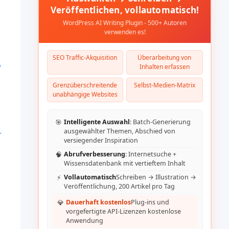
Veröffentlichen, vollautomatisch!
WordPress AI Writing Plugin - 500+ Autoren
verwenden es!
SEO Traffic-Akquisition
Überarbeitung von
,
Inhalten erfassen
Grenzüberschreitende
Selbst-Medien-Matrix
unabhängige Websites
🎯
Intelligente Auswahl
: Batch-Generierung
-
ausgewählter Themen, Abschied von
versiegender Inspiration
🧠
Abrufverbesserung
: Internetsuche +
Wissensdatenbank mit vertieftem Inhalt
1
⚡
Vollautomatisch
Schreiben → Illustration →
Veröffentlichung, 200 Artikel pro Tag
💎
Dauerhaft kostenlos
Plug-ins und
vorgefertigte API-Lizenzen kostenlose
Anwendung