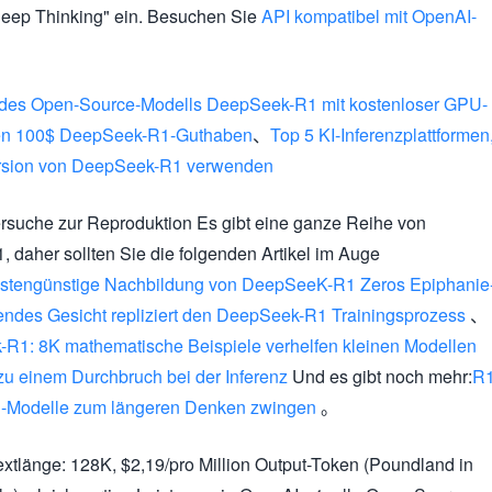
"Deep Thinking" ein. Besuchen Sie
API kompatibel mit OpenAI-
 des Open-Source-Modells DeepSeek-R1 mit kostenloser GPU-
en 100$ DeepSeek-R1-Guthaben
、
Top 5 KI-Inferenzplattformen
version von DeepSeek-R1 verwenden
rsuche zur Reproduktion
Es gibt eine ganze Reihe von
 daher sollten Sie die folgenden Artikel im Auge
kostengünstige Nachbildung von DeepSeeK-R1 Zeros Epiphanie
des Gesicht repliziert den DeepSeek-R1 Trainingsprozess
、
-R1: 8K mathematische Beispiele verhelfen kleinen Modellen
zu einem Durchbruch bei der Inferenz
Und es gibt noch mehr:
R
1-Modelle zum längeren Denken zwingen
。
xtlänge: 128K, $2,19/pro Million Output-Token (Poundland in