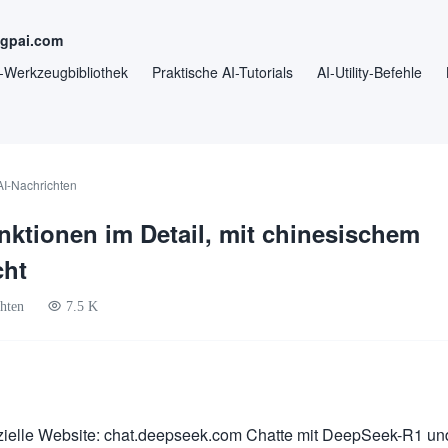
ngpai.com
-Werkzeugbibliothek
Praktische AI-Tutorials
AI-Utility-Befehle
AI-Nachrichten
ktionen im Detail, mit chinesischem
cht
hten
7.5 K
zielle Website: chat.deepseek.com Chatte mit DeepSeek-R1 un