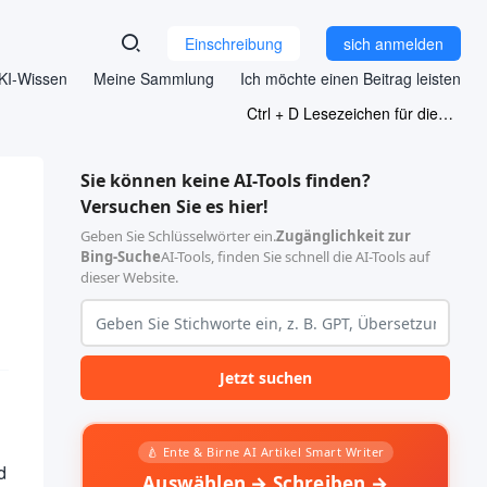
Einschreibung
sich anmelden
KI-Wissen
Meine Sammlung
Ich möchte einen Beitrag leisten
Ctrl + D Lesezeichen für diese Seite
Sie können keine AI-Tools finden?
Versuchen Sie es hier!
Geben Sie Schlüsselwörter ein.
Zugänglichkeit zur
Bing-Suche
AI-Tools, finden Sie schnell die AI-Tools auf
dieser Website.
Jetzt suchen
🍐 Ente & Birne AI Artikel Smart Writer
d
Auswählen → Schreiben →