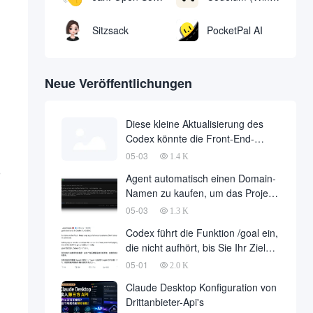
Sitzsack
PocketPal AI
Neue Veröffentlichungen
Diese kleine Aktualisierung des
Codex könnte die Front-End-
Arbeiten um die Hälfte reduzieren
05-03
1.4 K
Agent automatisch einen Domain-
Namen zu kaufen, um das Projekt
bereitstellen, vollautomatische
05-03
1.3 K
Entwicklung ist endlich gelandet,
Codex führt die Funktion /goal ein,
im Namen der Entwicklungsfirma
die nicht aufhört, bis Sie Ihr Ziel
zu einer großen Anzahl von fallen
erreicht haben
05-01
2.0 K
Claude Desktop Konfiguration von
Drittanbieter-Api's