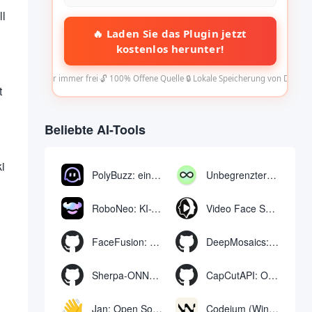
ll
🔥 Laden Sie das Plugin jetzt
kostenlos herunter!
✅ Für immer frei
·
🔓 100% Offene Quelle
·
🔒 Lokale Speicherung von Daten
t
Beliebte AI-Tools
i
PolyBuzz: eine kostenlose Chat- und Rollenspielplattform für die Interaktion mit KI-Charakteren
Unbegrenzter AI-Chat: kostenloses unbegrenztes AI-Chat-Tool
RoboNeo: KI-Tool zur Erstellung und Bearbeitung von Videos und Bildern per Chat
Video Face Swap
FaceFusion: Video Face Swap Enhancement Tool | Voice Sync Video Mouth Moves
DeepMosaics: Automatisches Entfernen von Mosaiken aus oder Hinzufügen von Mosaiken zu Bildern und Videos
Sherpa-ONNX: Offline-Spracherkennung und -synthese mit ONNXRuntime
CapCutAPI: Open-Source-Tool zur automatischen Steuerung von CapCut-Videoclips
Jan: Open Source Offline-KI-Assistent, ChatGPT-Ersatz, lokale KI-Modelle oder Verbindung zur Cloud-KI
Codeium (Windsurf Editor): kostenloses KI-Code-Vervollständigungs- und Chat-Tool, Windsurf schreibt den kompletten Projektcode in einer dialogorientierten Weise