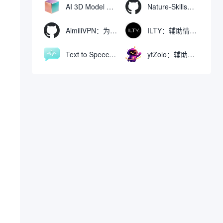
AI 3D Model Generator：通过文本和图像快速生成3D模型的在线工具
Nature-Skills：辅助撰写学术论文和绘制科研图表的智能体插件
AimiliVPN：为Linux提供纯净出站家庭IP的VPN代理网关
ILTY：辅助情绪疏导与提供行动建议的AI陪伴工具
Text to Speech AI：支持多说话人与情感控制的文字转语音工具
ytZolo：辅助创建和优化YouTube视频内容的生成工具