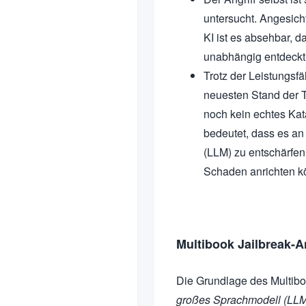
untersucht. Angesicht
KI ist es absehbar, d
unabhängig entdeckt w
Trotz der Leistungsf
neuesten Stand der T
noch kein echtes Kat
bedeutet, dass es an 
(LLM) zu entschärfen
Schaden anrichten k
Multibook Jailbreak-An
Die Grundlage des Multiboo
großes Sprachmodell (LL