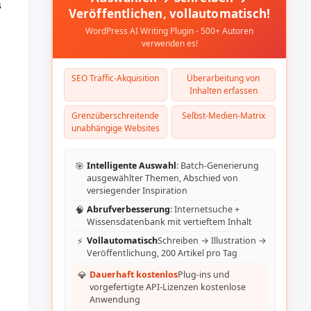
s
Veröffentlichen, vollautomatisch!
WordPress AI Writing Plugin - 500+ Autoren
verwenden es!
SEO Traffic-Akquisition
Überarbeitung von
Inhalten erfassen
Grenzüberschreitende
Selbst-Medien-Matrix
unabhängige Websites
🎯
Intelligente Auswahl
: Batch-Generierung
ausgewählter Themen, Abschied von
versiegender Inspiration
🧠
Abrufverbesserung
: Internetsuche +
Wissensdatenbank mit vertieftem Inhalt
⚡
Vollautomatisch
Schreiben → Illustration →
Veröffentlichung, 200 Artikel pro Tag
💎
Dauerhaft kostenlos
Plug-ins und
vorgefertigte API-Lizenzen kostenlose
Anwendung