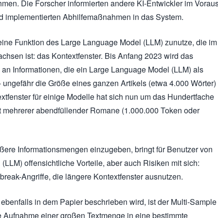
men. Die Forscher informierten andere KI-Entwickler im Vorau
nd implementierten Abhilfemaßnahmen in das System.
eine Funktion des Large Language Model (LLM) zunutze, die im
achsen ist: das Kontextfenster. Bis Anfang 2023 wird das
e an Informationen, die ein Large Language Model (LLM) als
 ungefähr die Größe eines ganzen Artikels (etwa 4.000 Wörter)
extfenster für einige Modelle hat sich nun um das Hundertfache
nt mehrerer abendfüllender Romane (1.000.000 Token oder
ößere Informationsmengen einzugeben, bringt für Benutzer von
LLM) offensichtliche Vorteile, aber auch Risiken mit sich:
ilbreak-Angriffe, die längere Kontextfenster ausnutzen.
 ebenfalls in dem Papier beschrieben wird, ist der Multi-Sample
die Aufnahme einer großen Textmenge in eine bestimmte