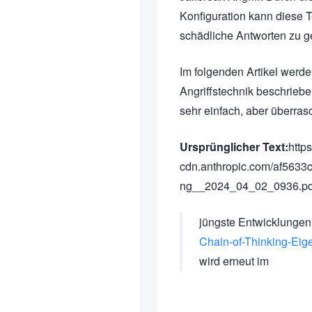
Konfiguration kann diese 
schädliche Antworten zu geb
Im folgenden Artikel werde
Angriffstechnik beschrieben
sehr einfach, aber überras
Ursprünglicher Text:
http
cdn.anthropic.com/af563
ng__2024_04_02_0936.pd
jüngste Entwicklunge
Chain-of-Thinking-Eig
wird erneut im