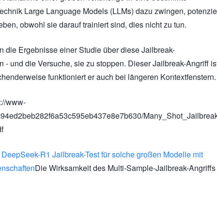
Technik Large Language Models (LLMs) dazu zwingen, potenzie
en, obwohl sie darauf trainiert sind, dies nicht zu tun.
n die Ergebnisse einer Studie über diese Jailbreak-
 - und die Versuche, sie zu stoppen. Dieser Jailbreak-Angriff is
chenderweise funktioniert er auch bei längeren Kontextfenstern.
s://www-
3c94ed2beb282f6a53c595eb437e8e7b630/Many_Shot_Jailbreak
f
n
DeepSeek-R1 Jailbreak-Test für solche großen Modelle mit
enschaften
Die Wirksamkeit des Multi-Sample-Jailbreak-Angriffs