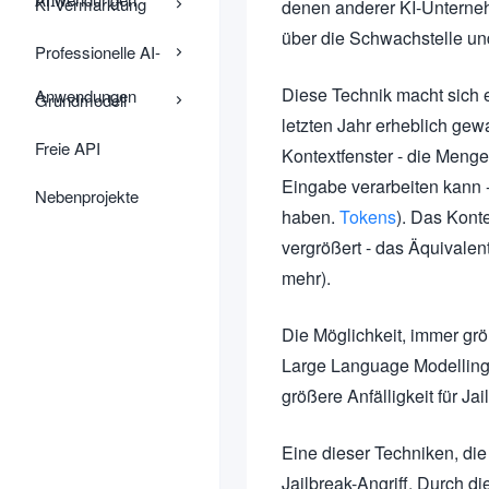
KI-Vermarktung
denen anderer KI-Unterneh
über die Schwachstelle u
Professionelle AI-
Diese Technik macht sich 
Anwendungen
Grundmodell
letzten Jahr erheblich gew
Freie API
Kontextfenster - die Meng
Eingabe verarbeiten kann -
Nebenprojekte
haben.
Tokens
). Das Kont
vergrößert - das Äquivale
mehr).
Die Möglichkeit, immer gr
Large Language Modelling (
größere Anfälligkeit für Ja
Eine dieser Techniken, die
Jailbreak-Angriff. Durch 