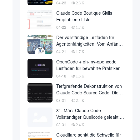
04-23
2.3 K
Claude Code Boutique Skills
Empfohlene Liste
04-22
1.7 K
Der vollständige Leitfaden für
Agentenfähigkeiten: Vom Anfänger
zum Meister
04-21
1.7 K
OpenCode + oh-my-opencode
Leitfaden für bewährte Praktiken
04-18
1.5 K
Tiefgreifende Dekonstruktion von
Claude Code Source Code: Die
Philosophie der
03-31
2.4 K
Agentenarchitektur hinter 510.000
31. März Claude Code
Zeilen Code
Vollständiger Quellcode geleakt,
510.000 Zeilen Kerncode über das
03-31
2.4 K
Internet heruntergeladen
Cloudflare senkt die Schwelle für