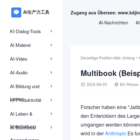
Zugang aus Übersee: www.kdji
AI-Nachrichten
AI
KI-Dialog-Tools
AI Malerei
»
Derzeitige Position:
Abb. Anfang
AI-Video
Multibook (Beisp
AI-Audio
2024-04-03
KI-Wissen
AI Bildung und
Lernen
KI-Produktivität
Forscher haben eine "Jailb
AI Leben &
den Entwicklern des Large
umgangen werden können. D
Unterhaltung
AI Business-
wird in der
Anthropic
Es fun
Anwendungen