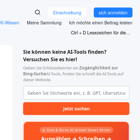
Einschreibung
sich anmelden
KI-Wissen
Meine Sammlung
Ich möchte einen Beitrag leisten
Ctrl + D Lesezeichen für diese Seite
Sie können keine AI-Tools finden?
Versuchen Sie es hier!
Geben Sie Schlüsselwörter ein.
Zugänglichkeit zur
Bing-Suche
AI-Tools, finden Sie schnell die AI-Tools auf
dieser Website.
Jetzt suchen
🍐 Ente & Birne AI Artikel Smart Writer
Auswählen → Schreiben →