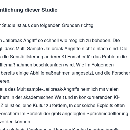
ntlichung dieser Studie
r Studie ist aus den folgenden Gründen richtig:
en Jailbreak-Angriff so schnell wie möglich zu beheben. Die
, dass Multi-Sample-Jailbreak-Angriffe nicht einfach sind. Die
s die Sensibilisierung anderer KI-Forscher für das Problem die
ilfemaßnahmen beschleunigen wird. Wie im Folgenden
 bereits einige Abhilfemaßnahmen umgesetzt, und die Forscher
teren.
ails des Multisample-Jailbreak-Angriffs heimlich mit vielen
hern in der akademischen Welt und in konkurrierenden KI-
iel ist es, eine Kultur zu fördern, in der solche Exploits offen
Forschern im Bereich der groß angelegten Sprachmodellierung
werden können.
t sehr einfach; Versionen mit kurzem Kontext wurden bereits