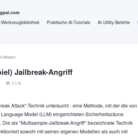
ngpai.com
-Werkzeugbibliothek
Praktische AI-Tutorials
AI-Utility-Befehle
KI-Wissen
iel) Jailbreak-Angriff
3.1 K
reak Attack"-Technik untersucht - eine Methode, mit der die von
 Language Model (LLM) eingerichteten Sicherheitszäune
ie als "Multisample-Jailbreak-Angriff" bezeichnete Technik
ktioniert sowohl mit seinen eigenen Modellen als auch mit