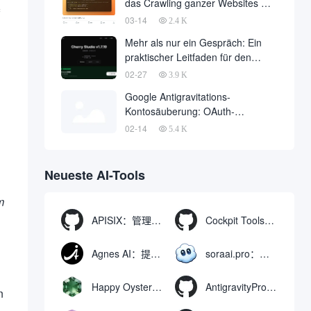
das Crawling ganzer Websites mit
einer einzigen API-Anfrage auf
03-14
2.4 K
Null
Mehr als nur ein Gespräch: Ein
praktischer Leitfaden für den
Einsatz von OpenClaw in Cherry
02-27
3.9 K
Studio mit einem Klick
Google Antigravitations-
Kontosäuberung: OAuth-
Missbrauch löst massive
02-14
5.4 K
Bannwelle und Methoden zur
Kontowiederherstellung aus
Neueste AI-Tools
m
APISIX：管理和代理API及大模型流量的高性能网关
Cockpit Tools：管理多个AI编程IDE账号与配置多开独立实例的本地桌面应用
Agnes AI：提供全模态模型免费API、支持图文视频生成与复杂工程执行的智能体平台
soraai.pro：支持多模型文字转视频和图像生成的在线创作工具
Happy Oyster AI：生成可交互式3D虚拟世界与视频的大模型
AntigravityProxyLauncher：免TUN全局代理使用Antigravity IDE
n