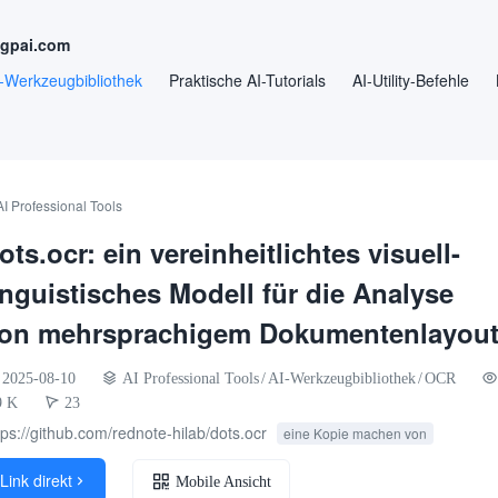
ngpai.com
-Werkzeugbibliothek
Praktische AI-Tutorials
AI-Utility-Befehle
AI Professional Tools
ots.ocr: ein vereinheitlichtes visuell-
inguistisches Modell für die Analyse
on mehrsprachigem Dokumentenlayou
2025-08-10
AI Professional Tools
/
AI-Werkzeugbibliothek
/
OCR
9 K
23
tps://github.com/rednote-hilab/dots.ocr
eine Kopie machen von
Link direkt

Mobile Ansicht