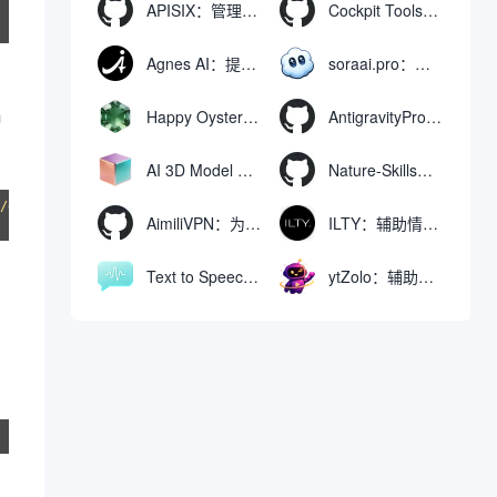
APISIX：管理和代理API及大模型流量的高性能网关
Cockpit Tools：管理多个AI编程IDE账号与配置多开独立实例的本地桌面应用
Agnes AI：提供全模态模型免费API、支持图文视频生成与复杂工程执行的智能体平台
soraai.pro：支持多模型文字转视频和图像生成的在线创作工具
m
Happy Oyster AI：生成可交互式3D虚拟世界与视频的大模型
AntigravityProxyLauncher：免TUN全局代理使用Antigravity IDE
AI 3D Model Generator：通过文本和图像快速生成3D模型的在线工具
Nature-Skills：辅助撰写学术论文和绘制科研图表的智能体插件
/download.pytorch.org/whl/cu128

AimiliVPN：为Linux提供纯净出站家庭IP的VPN代理网关
ILTY：辅助情绪疏导与提供行动建议的AI陪伴工具
Text to Speech AI：支持多说话人与情感控制的文字转语音工具
ytZolo：辅助创建和优化YouTube视频内容的生成工具