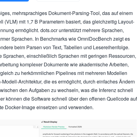
fähiges, mehrsprachiges Dokument-Parsing-Tool, das auf einem
ll (VLM) mit 1,7 B Parametern basiert, das gleichzeitig Layout-
nnung ermöglicht. dots.ocr unterstützt mehrere Sprachen,
narmer Sprachen. In Benchmarks wie OmniDocBench zeigt es
ondere beim Parsen von Text, Tabellen und Lesereihenfolge.
re Sprachen, einschließlich Sprachen mit geringen Ressourcen,
erarbeitung komplexer Dokumente wie akademische Arbeiten,
rgleich zu herkömmlichen Pipelines mit mehreren Modellen
-Modell-Architektur, die es ermöglicht, durch einfaches Ändern
wischen den Aufgaben zu wechseln, was die Inferenz schnell
zer können die Software schnell über den offenen Quellcode auf
rte Docker-Image einsetzen und verwenden.