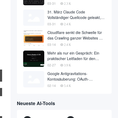
Philosophie der
03-31
2.3 K
Agentenarchitektur hinter 510.000
31. März Claude Code
Zeilen Code
Vollständiger Quellcode geleakt,
510.000 Zeilen Kerncode über das
03-31
2.4 K
Internet heruntergeladen
Cloudflare senkt die Schwelle für
das Crawling ganzer Websites mit
einer einzigen API-Anfrage auf
03-14
2.4 K
Null
Mehr als nur ein Gespräch: Ein
praktischer Leitfaden für den
Einsatz von OpenClaw in Cherry
02-27
3.9 K
Studio mit einem Klick
Google Antigravitations-
Kontosäuberung: OAuth-
Missbrauch löst massive
02-14
5.4 K
Bannwelle und Methoden zur
Kontowiederherstellung aus
Neueste AI-Tools