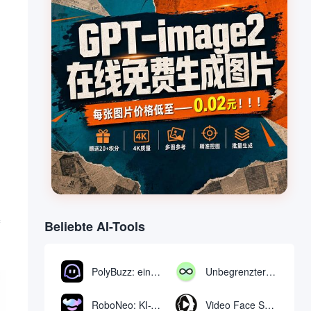
Beliebte AI-Tools
PolyBuzz: eine kostenlose Chat- und Rollenspielplattform für die Interaktion mit KI-Charakteren
Unbegrenzter AI-Chat: kostenloses unbegrenztes AI-Chat-Tool
RoboNeo: KI-Tool zur Erstellung und Bearbeitung von Videos und Bildern per Chat
Video Face Swap