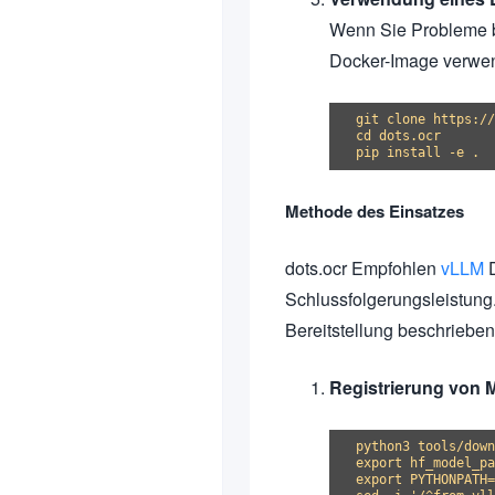
Wenn Sie Probleme bei
Docker-Image verwe
git clone https://
cd dots.ocr

Methode des Einsatzes
dots.ocr Empfohlen
vLLM
D
Schlussfolgerungsleistung.
Bereitstellung beschrieben
Registrierung von 
python3 tools/down
export hf_model_pa
export PYTHONPATH=