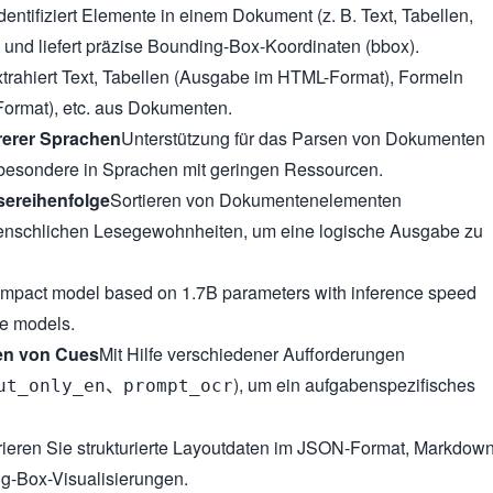
dentifiziert Elemente in einem Dokument (z. B. Text, Tabellen,
) und liefert präzise Bounding-Box-Koordinaten (bbox).
trahiert Text, Tabellen (Ausgabe im HTML-Format), Formeln
ormat), etc. aus Dokumenten.
rerer Sprachen
Unterstützung für das Parsen von Dokumenten
sbesondere in Sprachen mit geringen Ressourcen.
sereihenfolge
Sortieren von Dokumentenelementen
nschlichen Lesegewohnheiten, um eine logische Ausgabe zu
mpact model based on 1.7B parameters with inference speed
ge models.
en von Cues
Mit Hilfe verschiedener Aufforderungen
、
), um ein aufgabenspezifisches
ut_only_en
prompt_ocr
.
ieren Sie strukturierte Layoutdaten im JSON-Format, Markdown
g-Box-Visualisierungen.