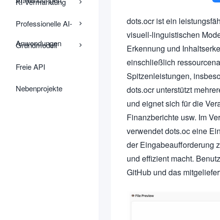
KI-Vermarktung
dots.ocr ist ein leistungs
Professionelle AI-
visuell-linguistischen Mode
Anwendungen
Grundmodell
Erkennung und Inhaltserke
einschließlich ressource
Freie API
Spitzenleistungen, insbes
Nebenprojekte
dots.ocr unterstützt mehre
und eignet sich für die V
Finanzberichte usw. Im Ve
verwendet dots.oc eine Ein
der Eingabeaufforderung z
und effizient macht. Benut
GitHub und das mitgeliefe