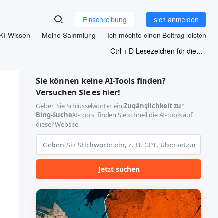
Einschreibung
sich anmelden
KI-Wissen
Meine Sammlung
Ich möchte einen Beitrag leisten
Ctrl + D Lesezeichen für diese Seite
Sie können keine AI-Tools finden?
Versuchen Sie es hier!
Geben Sie Schlüsselwörter ein.
Zugänglichkeit zur
Bing-Suche
AI-Tools, finden Sie schnell die AI-Tools auf
dieser Website.
t
Jetzt suchen