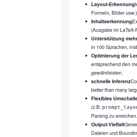
Layout-Erkennung
I
Formeln, Bilder usw.
Inhaltserkennung
Ex
(Ausgabe im LaTeX-F
Unterstützung meh
in 100 Sprachen, in
Optimierung der Le
entsprechend den me
gewährleisten.
schnelle Inferenz
Co
better than many lar
Flexibles Umschalt
(z.B.
prompt_layo
Parsing zu erreichen
Output-Vielfalt
Gener
Dateien und Boundin