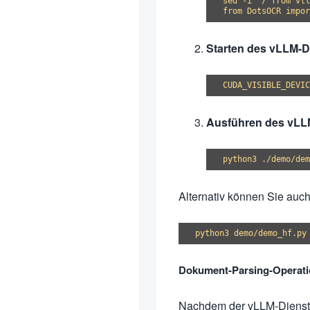
sed -i '/^from vll
Starten des vLLM-D
Ausführen des vLLM
Alternativ können Sie auc
Dokument-Parsing-Operat
Nachdem der vLLM-Dienst g