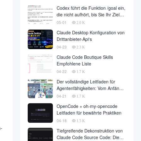
Entwicklung ist endlich gelandet,
Codex führt die Funktion /goal ein,
im Namen der Entwicklungsfirma
die nicht aufhört, bis Sie Ihr Ziel
zu einer großen Anzahl von fallen
erreicht haben
05-01
2.0 K
Claude Desktop Konfiguration von
Drittanbieter-Api's
04-23
2.3 K
Claude Code Boutique Skills
Empfohlene Liste
04-22
1.7 K
Der vollständige Leitfaden für
Agentenfähigkeiten: Vom Anfänger
zum Meister
04-21
1.7 K
OpenCode + oh-my-opencode
Leitfaden für bewährte Praktiken
04-18
1.5 K
-
Tiefgreifende Dekonstruktion von
Claude Code Source Code: Die