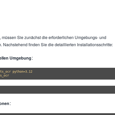
, müssen Sie zunächst die erforderlichen Umgebungs- und
. Nachstehend finden Sie die detaillierten Installationsschritte:
tuellen Umgebung
：
ts_ocr python=3.12

lonen
：