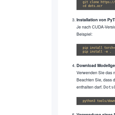
git clone https://
Installation von P
Je nach CUDA-Version
Beispiel:
pip install torch=
Download Modellge
Verwenden Sie das mi
Beachten Sie, dass 
enthalten darf.
Dots
Verwendung eines D