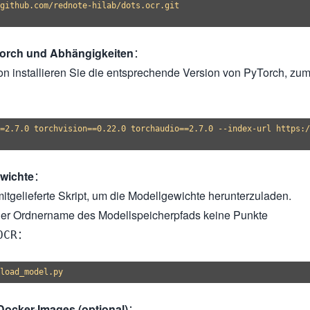
github.com/rednote-hilab/dots.ocr.git

yTorch und Abhängigkeiten
：
 installieren Sie die entsprechende Version von PyTorch, zu
=2.7.0 torchvision==0.22.0 torchaudio==2.7.0 --index-url https:/
wichte
：
tgelieferte Skript, um die Modellgewichte herunterzuladen.
der Ordnername des Modellspeicherpfads keine Punkte
：
OCR
ocker-Images (optional)
：