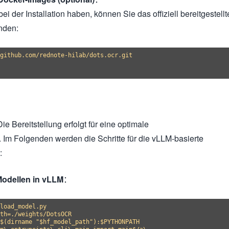
 der Installation haben, können Sie das offiziell bereitgestellt
nden:
github.com/rednote-hilab/dots.ocr.git

ie Bereitstellung erfolgt für eine optimale
 Im Folgenden werden die Schritte für die vLLM-basierte
:
Modellen in vLLM
：
load_model.py

th=./weights/DotsOCR

$(dirname "$hf_model_path"):$PYTHONPATH
