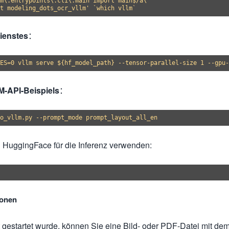
m\.entrypoints\.cli\.main import main$/a\

ienstes
：
-API-Beispiels
：
h HuggingFace für die Inferenz verwenden:
ionen
estartet wurde, können Sie eine Bild- oder PDF-Datei mit de