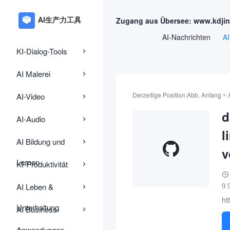
Zugang aus Übersee: www.kdji
AI-Nachrichten
AI
KI-Dialog-Tools
AI Malerei
»
Derzeitige Position:
Abb. Anfang
AI-Video
d
AI-Audio
l
AI Bildung und
v
Lernen
KI-Produktivität
AI Leben &
9.
ht
Unterhaltung
AI Business-
Anwendungen