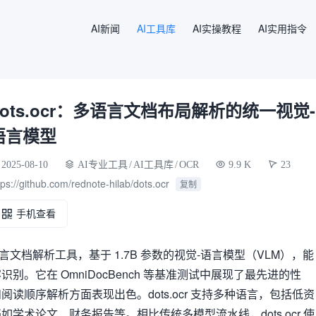
AI新闻
AI工具库
AI实操教程
AI实用指令
dots.ocr：多语言文档布局解析的统一视觉-
语言模型
2025-08-10
AI专业工具
/
AI工具库
/
OCR
9.9 K
23
tps://github.com/rednote-hilab/dots.ocr
复制
手机查看
的多语言文档解析工具，基于 1.7B 参数的视觉-语言模型（VLM），能
别。它在 OmniDocBench 等基准测试中展现了最先进的性
读顺序解析方面表现出色。dots.ocr 支持多种语言，包括低资
学术论文、财务报告等。相比传统多模型流水线，dots.ocr 使