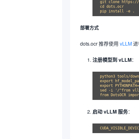
git clone https://
cd dots.ocr

部署方式
dots.ocr 推荐使用
vLLM
进
注册模型到 vLLM
：
python3 tools/down
export hf_model_pa
export PYTHONPATH=
sed -i '/^from vll
启动 vLLM 服务
：