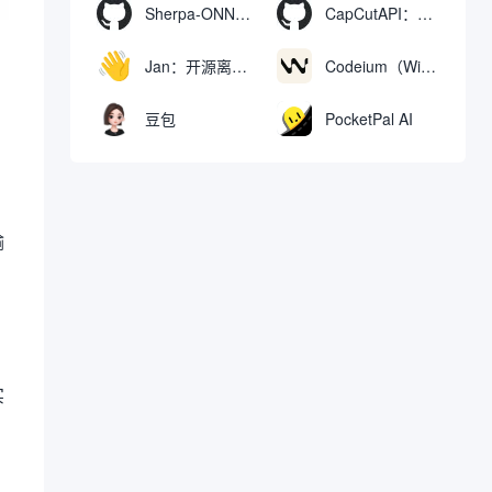
Sherpa-ONNX：使用ONNXRuntime实现离线语音识别和合成
CapCutAPI：自动化控制CapCut视频剪辑的开源工具
Jan：开源离线AI助手，ChatGPT 替代品，运行本地AI模型或连接云端AI
Codeium（Windsurf Editor）：免费的AI代码补全与聊天工具，Windsurf以对话方式编写完整项目代码
豆包
PocketPal AI
输
实