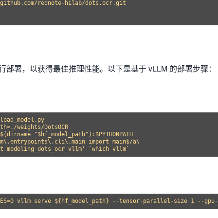
github.com/rednote-hilab/dots.ocr.git

行部署，以获得最佳推理性能。以下是基于 vLLM 的部署步骤：
load_model.py

th=./weights/DotsOCR

$(dirname "$hf_model_path"):$PYTHONPATH

m\.entrypoints\.cli\.main import main$/a\
