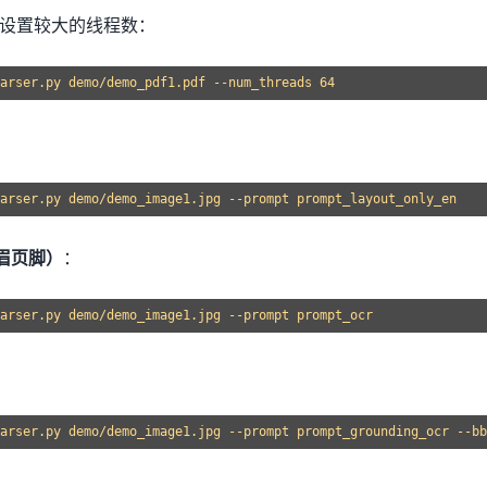
议设置较大的线程数：
眉页脚）
：