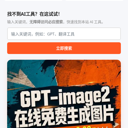
智能体技能（Skill）指令集
能、零依赖 VPN 代理网关工
合，专为顶级学术期刊（如
具，专为 Linux 服务器环境
找不到AI工具？在这试试！
Nature、Science、Cell 等）
（如 VPS）设计。它完全采用
的论文撰写与发表流程设计。
纯 Python 标准库编写，用户
输入关键词，
无障碍访问必应搜索
，快速找到本站 AI 工具。
该工具集以智能体插...
无需安装...
立即搜索