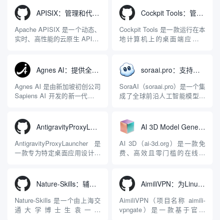
APISIX：管理和代理API及大模型流量的高性能网关
Cockpit Tools：管理多个AI编程IDE账号与配置多开独立实例的本地桌面应用
Apache APISIX 是一个动态、
Cockpit Tools 是一款运行在本
实时、高性能的云原生 API 网
地计算机上的桌面端应用程
关，同时具备强大的 AI 网关
序，专为集中管理多种 AI 集
能力。它基于 NGINX 和
成开发环境（IDE）和智能编
LuaJIT 构建，并在 2019 年作
程助手的账号与运行环境而设
Agnes AI：提供全模态模型免费API、支持图文视频生成与复杂工程执行的智能体平台
soraai.pro：支持多模型文字转视频和图像生成的在线创作工具
为顶级开源项目捐赠给
计。它目前支持包括
Apache 软件基金会。APISIX
Antigravity IDE、Codex、
Agnes AI 是由新加坡初创公司
SoraAI（soraai.pro）是一个集
彻底摒...
GitHub Copilo...
Sapiens AI 开发的新一代多模
成了全球前沿人工智能模型的
态大模型与智能应用生态系
在线视频与图像生成工作站。
统。它突破了单一文本聊天的
平台致力于为数字内容创作
限制，提供集文本、图像、视
者、营销人员及广大用户提供
AntigravityProxyLauncher：免TUN全局代理使用Antigravity IDE
AI 3D Model Generator：通过文本和图像快速生成3D模型的在线工具
频生成于一体的“全模态”大模
一站式、开箱即用的视觉内容
型能力。平台的核心产品矩阵
生成解决方案。网站的核心优
AntigravityProxyLauncher 是
AI 3D（ai-3d.org）是一款免
包括主打自动化工作流的
势在于其强大的多模型聚合能
一款专为特定桌面应用设计的
费、高效且零门槛的在线AI
Agnes...
力：不仅支持用户...
工程级透明 SOCKS5 代理注
3D模型生成平台。网站底层集
入工具，现已支持 macOS 与
成了腾讯Hunyuan 3D和字节跳
Windows 平台。当用户使用桌
动Seed 3D两大行业领先的AI
Nature-Skills：辅助撰写学术论文和绘制科研图表的智能体插件
AimiliVPN：为Linux提供纯净出站家庭IP的VPN代理网关
面版 Gemini 客户端或
模型架构，致力于帮助用户无
Antigravity IDE ...
需掌握复杂的3D拓扑知识或昂
Nature-Skills 是一个由上海交
AimiliVPN（项目名称 aimili-
贵的专业软件，即可在...
通大学博士生袁一哲
vpngate）是一款基于官方
（Yuan1z0825）开发并开源的
VPNGate 开放协议的高性