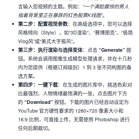
言输入您视频的主题。例如：
“一个满脸震惊的男人
指着背景里正在暴跌的红色股票K线图”
。
第二步：配置视觉参数
：在高级选项中，您可以选择
风格倾向（Style），如“3D渲染”、“赛博朋克”、“极简
Vlog风”或“美式大字报风”。
第三步：执行渲染与选择变体
：点击
“Generate”
按
钮。系统会调用图像生成模型处理请求，并在十几秒
内为您提供（根据订阅级别）1 到 3 张不同构图的备
选方案。
第四步：一键下载
：在生成的图片库中，挑选色彩对
比最强烈、人物情绪最饱满的一张，点击图片下方
的
“Download”
按钮。下载的图片已经自动设定为
YouTube 官方硬性要求的 1280×720 像素大小和
16:9 比例，可直接上传，无需使用 Photoshop 进行
任何后期裁切。