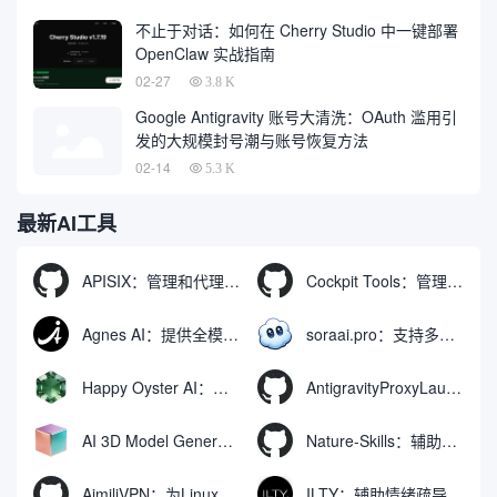
不止于对话：如何在 Cherry Studio 中一键部署
OpenClaw 实战指南
02-27
3.8 K
Google Antigravity 账号大清洗：OAuth 滥用引
发的大规模封号潮与账号恢复方法
02-14
5.3 K
最新AI工具
APISIX：管理和代理API及大模型流量的高性能网关
Cockpit Tools：管理多个AI编程IDE账号与配置多开独立实例的本地桌面应用
Agnes AI：提供全模态模型免费API、支持图文视频生成与复杂工程执行的智能体平台
soraai.pro：支持多模型文字转视频和图像生成的在线创作工具
Happy Oyster AI：生成可交互式3D虚拟世界与视频的大模型
AntigravityProxyLauncher：免TUN全局代理使用Antigravity IDE
AI 3D Model Generator：通过文本和图像快速生成3D模型的在线工具
Nature-Skills：辅助撰写学术论文和绘制科研图表的智能体插件
AimiliVPN：为Linux提供纯净出站家庭IP的VPN代理网关
ILTY：辅助情绪疏导与提供行动建议的AI陪伴工具