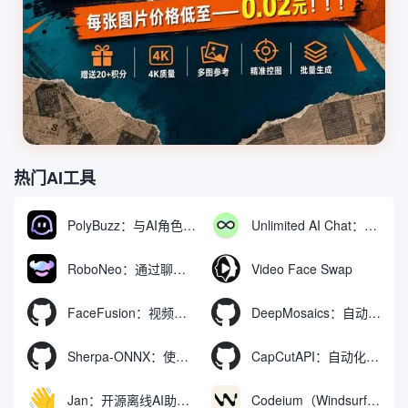
热门AI工具
PolyBuzz：与AI角色互动的免费聊天与角色扮演平台
Unlimited AI Chat：免费无限制的AI聊天工具
RoboNeo：通过聊天生成和编辑视频与图像的AI工具
Video Face Swap
FaceFusion：视频换脸增强工具|语音同步视频嘴型动作
DeepMosaics：自动去除图像和视频中的马赛克，或向其添加马赛克
Sherpa-ONNX：使用ONNXRuntime实现离线语音识别和合成
CapCutAPI：自动化控制CapCut视频剪辑的开源工具
Jan：开源离线AI助手，ChatGPT 替代品，运行本地AI模型或连接云端AI
Codeium（Windsurf Editor）：免费的AI代码补全与聊天工具，Windsurf以对话方式编写完整项目代码