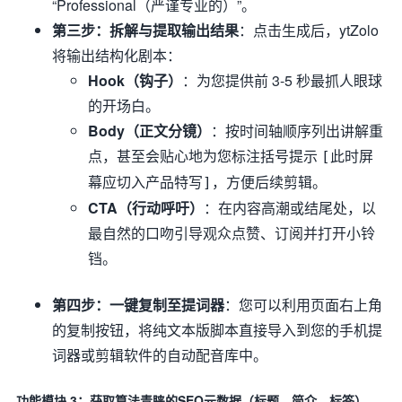
“Professional（严谨专业的）”。
第三步：拆解与提取输出结果
：点击生成后，ytZolo
将输出结构化剧本：
Hook（钩子）
：为您提供前 3-5 秒最抓人眼球
的开场白。
Body（正文分镜）
：按时间轴顺序列出讲解重
点，甚至会贴心地为您标注括号提示
[此时屏
，方便后续剪辑。
幕应切入产品特写]
CTA（行动呼吁）
：在内容高潮或结尾处，以
最自然的口吻引导观众点赞、订阅并打开小铃
铛。
第四步：一键复制至提词器
：您可以利用页面右上角
的复制按钮，将纯文本版脚本直接导入到您的手机提
词器或剪辑软件的自动配音库中。
功能模块 3：获取算法青睐的SEO元数据（标题、简介、标签）