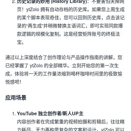
历史记录的妙用 (History Library)
：不要害怕关掉网
页！ytZolo 拥有自动存档的历史库。如果您上周生成
的某个脚本表现奇佳，您可以回到历史库，点击该记
录的“再生成”并稍微替换主语词汇，即可实现同款爆
款逻辑的规模化复制。这是经营矩阵账号的终极法
宝。
通过以上深度结合了创作理论与产品操作指南的讲解，您
已经掌握了 ytZolo 的全部精华。立刻开始您的第一次生
成，体验将一天的工作量浓缩到喝杯咖啡时间里的极致愉
悦感吧！
应用场景
YouTube 独立创作者/新人UP主
内容创作者在完成繁重的视频拍摄和剪辑后，往往精
力耗尽，无力再构思复杂的文案和设计。ytZolo 可以