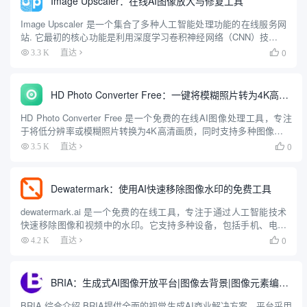
Image Upscaler：在线AI图像放大与修复工具
Image Upscaler 是一个集合了多种人工智能处理功能的在线服务网
站. 它最初的核心功能是利用深度学习卷积神经网络（CNN）技术，
将低分辨率的图片在不损失质量的前提下放大，最高可放大四倍。
0
3.3 K
直达

随着技术发展，该网站的功能不再局限于单一的图...
HD Photo Converter Free：一键将模糊照片转为4K高清的AI增强工具
HD Photo Converter Free 是一个免费的在线AI图像处理工具，专注
于将低分辨率或模糊照片转换为4K高清画质，同时支持多种图像格式
转换。用户可上传JPG、PNG、WEBP等格式图片（最大10MB），
0
3.5 K
直达

通过先进AI算法增强分辨...
Dewatermark：使用AI快速移除图像水印的免费工具
dewatermark.ai 是一个免费的在线工具，专注于通过人工智能技术
快速移除图像和视频中的水印。它支持多种设备，包括手机、电脑
和平板，操作简单，无需专业技能。用户只需上传图片或视频，AI
0
4.2 K
直达

会自动检测并移除水印，同时尽量保留原始图像质量。...
BRIA：生成式AI图像开放平台|图像去背景|图像元素编辑|RMBG
BRIA 综合介绍 BRIA提供全面的视觉生成AI商业解决方案，平台采用