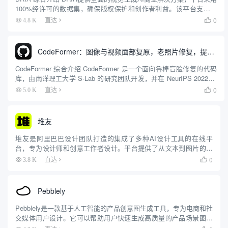
100%经许可的数据集，确保版权保护和创作者利益。该平台支持基
础模型访问、API、SDK以及网页集成，实践责任AI，承担所有输出
0
4.8 K
直达

的责任，保障商业安全使用。平台促进全民数...
CodeFormer：图像与视频面部复原，老照片修复，提供一键部署版
CodeFormer 综合介绍 CodeFormer 是一个面向鲁棒盲脸修复的代码
库，由南洋理工大学 S-Lab 的研究团队开发，并在 NeurIPS 2022 上
发表。该项目利用代码本查找变换器（Codebook Lookup Trans...
0
5.0 K
直达

堆友
堆友是阿里巴巴设计团队打造的集成了多种AI设计工具的在线平
台，专为设计师和创意工作者设计。平台提供了从文本到图片的AI
生成工具，包括垂直行业设计利器、堆友相机、鹿班营销图、AI艺
0
3.8 K
直达

术字、模特换肤、顽兔抠图和高清放大等功能。此外，D.Desig...
Pebblely
Pebblely是一款基于人工智能的产品创意图生成工具，专为电商和社
交媒体用户设计。它可以帮助用户快速生成高质量的产品场景图，
适用于淘宝、亚马逊、小红书等平台。用户只需上传产品照片，