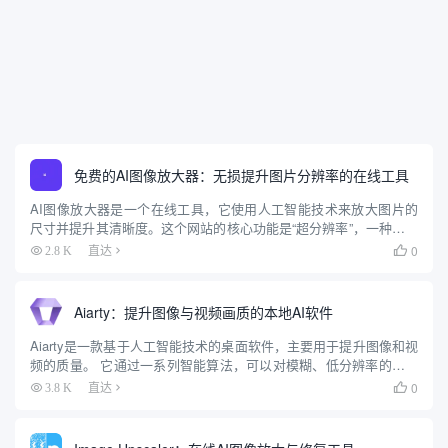
免费的AI图像放大器：无损提升图片分辨率的在线工具
AI图像放大器是一个在线工具，它使用人工智能技术来放大图片的
尺寸并提升其清晰度。这个网站的核心功能是“超分辨率”，一种通过
算法智能地增加图片像素，从而在放大图片的同时保持甚至优化细
0
2.8 K
直达

节的技术。用户可以直接在网页上上传低分辨率的图片，选择需要
放...
Aiarty：提升图像与视频画质的本地AI软件
Aiarty是一款基于人工智能技术的桌面软件，主要用于提升图像和视
频的质量。 它通过一系列智能算法，可以对模糊、低分辨率的图像
和视频进行降噪、去模糊和分辨率提升等处理，最高可将图像放大
0
3.8 K
直达

至32K分辨率，视频提升至4K分辨率。 该软件还包含一个...