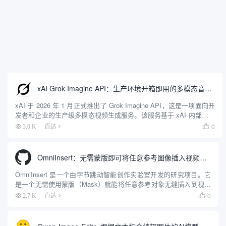
xAI Grok Imagine API：生产环境开箱即用的多模态音视频生成服务
xAI 于 2026 年 1 月正式推出了 Grok Imagine API，这是一项面向开
发者和企业的生产级多模态视频生成服务。该服务基于 xAI 内部研发
的 “Aurora” 模型构建，核心能力在于能够根据文本提...
0
3.0 K
直达

OmniInsert：无需蒙版即可将任意参考图像插入视频的工具
OmniInsert 是一个由字节跳动智能创作实验室开发的研究项目。它
是一个无需使用蒙版（Mask）就能将任意参考对象无缝插入到视频
中的工具。传统的视频编辑流程中，如果想在视频里加入一个新对
0
2.7 K
直达

象，通常需要手动创建一个精确的“蒙版”来框出这个对...