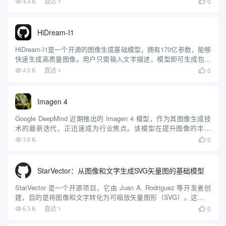
0
4.4 K
直达

计等领域。项目基于预训练的3D网格扩散变换器...
HiDream-I1
HiDream-I1是一个开源的图像生成基础模型，拥有170亿参数，能够
快速生成高质量图像。用户只需输入文字描述，模型即可生成包括
写实、卡通、艺术等多种风格的图像。该项目由HiDream.ai团队开
0
4.0 K
直达

发，托管在GitHub上，采用MIT许可证...
Imagen 4
Google DeepMind 近期推出的 Imagen 4 模型，作为其图像生成技
术的最新迭代，正迅速成为行业焦点。该模型在提升图像的丰富
性、细节精确度以及生成速度方面取得了显著进展，致力于将用户
0
3.6 K

的想象力以前所未有的方式变为现实。目前，用...
StarVector：从图像和文字生成SVG矢量图的基础模型
StarVector 是一个开源项目，它由 Juan A. Rodriguez 等开发者创
建，目的是将图像和文字转化为可缩放矢量图形（SVG）。这个工
具使用视觉语言模型，能够理解图像内容和文字指令，生成高质量
0
6.5 K
直达

的 SVG 代码。它的核心特点是...