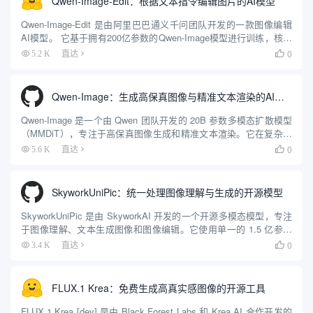
Qwen-Image-Edit：根据文本指令编辑图片的AI模型
Qwen-Image-Edit 是由阿里巴巴通义千问团队开发的一款图像编辑
AI模型。 它基于拥有200亿参数的Qwen-Image模型进行训练，核心
功能是让用户通过简单的中文或英文文字指令，对图片进行修改。
0
5.2 K
直达

这款模型同时利用了视觉语义理解和...
Qwen-Image：生成高保真图像与精准文本渲染的AI工具
Qwen-Image 是一个由 Qwen 团队开发的 20B 参数多模态扩散模型
（MMDiT），专注于高保真图像生成和精准文本渲染。它在复杂文
本处理（尤其是中文和英文）以及图像编辑方面表现卓越。模型支
0
5.6 K
直达

持多种艺术风格，如写实、动漫和高清海报，...
SkyworkUniPic：统一处理图像理解与生成的开源模型
SkyworkUniPic 是由 SkyworkAI 开发的一个开源多模态模型，专注
于图像理解、文本生成图像和图像编辑。它使用单一的 1.5 亿参数
架构，整合了三种视觉语言任务。用户可以在消费级 GPU（如 RTX
0
3.4 K
直达

4090）上运行 102...
FLUX.1 Krea：免费生成高真实感图像的开源工具
FLUX.1 Krea [dev] 是由 Black Forest Labs 和 Krea AI 合作开发的