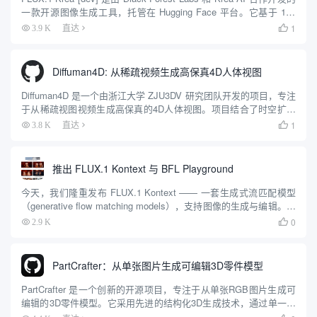
一款开源图像生成工具，托管在 Hugging Face 平台。它基于 120
亿参数的 rectified flow transfo...
1
3.9 K
直达

Diffuman4D: 从稀疏视频生成高保真4D人体视图
Diffuman4D 是一个由浙江大学 ZJU3DV 研究团队开发的项目，专注
于从稀疏视图视频生成高保真的4D人体视图。项目结合了时空扩散
模型和 4DGS（4D Gaussian Splatting）技术，解决了传统方法在
1
3.8 K
直达

稀疏输入下难以生成...
推出 FLUX.1 Kontext 与 BFL Playground
今天，我们隆重发布 FLUX.1 Kontext —— 一套生成式流匹配模型
（generative flow matching models），支持图像的生成与编辑。与
现有文本生成图像模型不同，FLUX.1 Kontext 系列支持上下文感...
0
2.9 K

PartCrafter：从单张图片生成可编辑3D零件模型
PartCrafter 是一个创新的开源项目，专注于从单张RGB图片生成可
编辑的3D零件模型。它采用先进的结构化3D生成技术，通过单一图
像同时生成多个具有语义意义的3D零件，适用于游戏开发、产品设