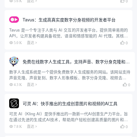
0
5.6 K
直达

和数字人技术，...
Tavus：生成高真实度数字分身视频的开发者平台
Tavus 是一个专注于人类与 AI 交互的开发者平台，提供简单易用的
API，让开发者构建具备视觉、语音和情感智能的 AI 代理。其核心
产品 Conversational Video Interface（CVI，对话视频界面）模仿人
0
5.0 K
直达

类大脑...
免费在线数字人生成工具，支持声音、数字分身克隆和视频去水印
数字人生成系统是一个提供免费数字人生成服务的网站。该网站支持
声音克隆、声音复刻、数字人形象模板、数字分身克隆、视频去水印
等功能，旨在为用户提供高效、便捷的数字人生成解决方案。用户可
0
4.3 K
直达

以通过上传音频文件来生成数字人，并且该系统能够一比一复刻真
人...
可灵 AI：快手推出的生成创意图片和视频的AI工具
可灵 AI（Kling AI）是快手推出的一款新一代AI创意生产力平台，旨
在通过先进的生成式AI技术，帮助用户轻松创建高质量的图片和视
频内容。平台基于快手自研的可图大模型和可灵大模型（Kolors），
0
7.8 K
直达

提供了强大的图像和视频生成能力。用户可以...