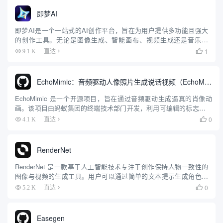
即梦AI
即梦AI是一个一站式的AI创作平台，旨在为用户提供多功能且强大
的创作工具。无论是图像生成、智能画布、视频生成还是音乐生
成，即梦AI都能帮助用户轻松实现创意。平台支持多种创作模式，
1
9.1 K
直达

包括AI作图、AI视频、AI音乐等，用户可以通过简单的操作生成...
EchoMimic：音频驱动人像照片生成说话视频（EchoMimicV2加速版安装包）
EchoMimic 是一个开源项目，旨在通过音频驱动生成逼真的肖像动
画。该项目由蚂蚁集团的终端技术部门开发，利用可编辑的标志点条
件，结合音频和面部标志点生成动态的肖像视频。EchoMimic 在多个
0
4.1 K
直达

公共数据集和自有数据集上进行了全面比较，展...
RenderNet
RenderNet 是一款基于人工智能技术专注于创作保持人物一致性的
图像与视频的生成工具。用户可以通过简单的文本提示生成角色驱
动的图像和视频。该工具支持多种图像和视频生成选项，用户可以
0
5.2 K
直达

根据需要进行自定义，并将生成的内容用于各种项目中。 &n...
Easegen