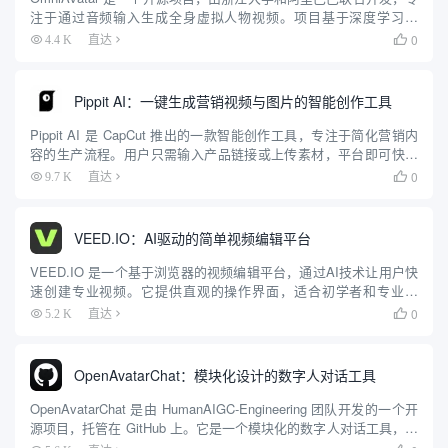
注于通过音频输入生成全身虚拟人物视频。项目基于深度学习技
术，利用音频和文本提示生成自然流畅的虚拟人物动画，特别在唇
0
4.4 K
直达

部同步和全身动作协调上表现出色。OmniAvatar 支...
Pippit AI：一键生成营销视频与图片的智能创作工具
Pippit AI 是 CapCut 推出的一款智能创作工具，专注于简化营销内
容的生产流程。用户只需输入产品链接或上传素材，平台即可快速
生成视频、图片和 AI 头像，适合社交媒体和电商平台使用。Pippit
0
9.7 K
直达

提供一键生成、批量处理、自动发布...
VEED.IO：AI驱动的简单视频编辑平台
VEED.IO 是一个基于浏览器的视频编辑平台，通过AI技术让用户快
速创建专业视频。它提供直观的操作界面，适合初学者和专业团
队，无需复杂软件即可完成剪辑、字幕添加和效果优化。核心功能
0
5.2 K
直达

包括自动字幕、视频翻译、AI剪辑和屏幕录制，满足社交媒体创...
OpenAvatarChat：模块化设计的数字人对话工具
OpenAvatarChat 是由 HumanAIGC-Engineering 团队开发的一个开
源项目，托管在 GitHub 上。它是一个模块化的数字人对话工具，用
户可以在单台 PC 上运行完整功能。项目结合实时视频、语音识别