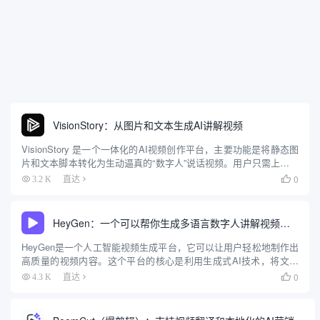
VisionStory：从图片和文本生成AI讲解视频
VisionStory 是一个一体化的AI视频创作平台，主要功能是将静态图
片和文本脚本转化为生动逼真的“数字人”说话视频。用户只需上传一
张照片，系统即可通过AI技术驱动照片中的人物，使其拥有丰富的
0
3.2 K
直达

面部表情和自然的肢体动作，并根据用户提供的文...
HeyGen：一个可以帮你生成多语言数字人讲解视频的工具
HeyGen是一个人工智能视频生成平台，它可以让用户轻松地制作出
高质量的视频内容。这个平台的核心是利用生成式AI技术，将文本
直接转换成由“数字人”（AI Avatar）讲解的视频。用户不需要摄像
0
4.3 K
直达

机、演员或复杂的剪辑软件，只需要提供一份文稿，...