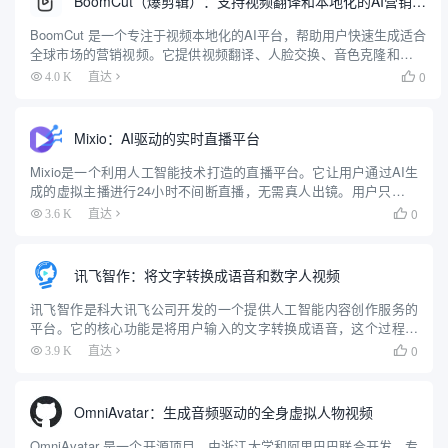
BoomCut（爆剪辑）：支持视频翻译和本地化的AI营销视频生成工具
BoomCut 是一个专注于视频本地化的AI平台，帮助用户快速生成适合
全球市场的营销视频。它提供视频翻译、人脸交换、音色克隆和字幕
翻译等功能，简化跨境营销视频的制作流程。用户无需专业技能即可
0
4.0 K
直达

创建多语言视频，适合跨境电商、社交媒体推广和品牌营...
Mixio：AI驱动的实时直播平台
Mixio是一个利用人工智能技术打造的直播平台。它让用户通过AI生
成的虚拟主播进行24小时不间断直播，无需真人出镜。用户只需简
单设置，AI就能自动生成直播内容、与观众互动，甚至在用户离线
0
3.6 K
直达

时继续运营。Mixio适合内容创作者、品牌商家或希望快...
讯飞智作：将文字转换成语音和数字人视频
讯飞智作是科大讯飞公司开发的一个提供人工智能内容创作服务的
平台。它的核心功能是将用户输入的文字转换成语音，这个过程通
常被称为“AI配音”或“语音合成”。用户可以从多种预设的虚拟声音
0
3.9 K
直达

（即“主播”）中进行选择，这些声音具有不同的风格，比如新闻播...
OmniAvatar：生成音频驱动的全身虚拟人物视频
OmniAvatar 是一个开源项目，由浙江大学和阿里巴巴联合开发，专