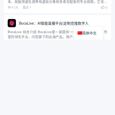
本，就能快速生成带有虚拟头像和多语言配音的专业视频。它支持
140多种语言，适合企业培训、营销和内部沟通。平台无需用户具备
0
4.2 K
直达

视频拍摄或编辑经验，操作简单，节省时间和成本。Syn...
BocaLive：AI智能直播平台|定制克隆数字人
BocaLive 综合介绍 BocaLive是一家提供一站式AI数字人直播工作
简体中文
室的领先平台，闪剪旗下的出海产品。用户能在10分钟内选择数字
化头像、生成AI脚本、设置场景。平台提供超过100+国际S级头
0
4.2 K
直达

像，这些拥有真实声音和文本输入驱动的顶级...
Akool：生成图像和视频营销素材|视频换脸|视频翻译|人像说话
Akool是一个专注于个性化视觉营销和广告。通过先进的AI技术，
AKOOL能够帮助用户轻松创建高质量、个性化的视频内容，适用于广
告、在线教育、艺术创作和电子商务等多个领域。 它提供了面部换
0
5.3 K
直达

位、真实头像创建、说话照片生成、图像生成器和背景更改...
Vidnoz AI：只需一张照片即可生成数字人演讲视频，多种免费视频生成工具
Vidnoz是一款免费的AI视频生成平台，可在1分钟内快速创建AI视
频。不需要成本、下载和经验。平台提供500+ AI虚拟人物，470+逼
真AI配音以及500+模板。通过Vidnoz AI视频生成器，用户可以更快
1
5.6 K
直达
