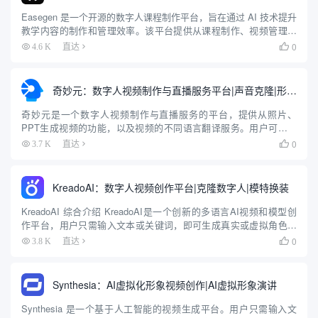
Easegen 是一个开源的数字人课程制作平台，旨在通过 AI 技术提升
教学内容的制作和管理效率。该平台提供从课程制作、视频管理到
智能出题的一站式解决方案，用户可以创建数字人讲解的视频课
0
4.6 K
直达

程，并利用 AI 生成相关测试题目。Easegen 前...
奇妙元：数字人视频制作与直播服务平台|声音克隆|形象克隆
奇妙元是一个数字人视频制作与直播服务的平台，提供从照片、
PPT生成视频的功能，以及视频的不同语言翻译服务。用户可以定
制数字角色用于新闻报道、教育内容、企业推广等多个领域。平台
0
3.7 K
直达

还提供互动数字员工的定制服务，以及个性化数字化身的创建。
&nbs...
KreadoAI：数字人视频创作平台|克隆数字人|模特换装
KreadoAI 综合介绍 KreadoAI是一个创新的多语言AI视频和模型创
作平台，用户只需输入文本或关键词，即可生成真实或虚拟角色的
口语视频。这个平台为内容创作者提供AI支持，无需摄影棚拍摄或
0
3.8 K
直达

真实模特，就能快速创造定制的AI生成虚拟形象...
Synthesia：AI虚拟化形象视频创作|AI虚拟形象演讲
Synthesia 是一个基于人工智能的视频生成平台。用户只需输入文