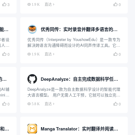
文本生
很难仅凭肉眼分辨出成千上万种岩石和矿物。这个网
3
0

1.9 K
直达

悖及词
站和配套应用通过计算机视觉技术，建立了一个包含
超过 6000 种岩石、晶体和矿物...
Voyagard：提升学术写作效率的智能辅助工具
优秀同传：实时录音并翻译多语言的AI同声传译工具
作者设
优秀同传（Interpreter by YoushowEdu）是一款专为
器人不
解决跨语言沟通障碍而设计的AI同声传译工具。它主
全流程
要面向留学生、跨国工作者以及语言学习者，利用人
0
0

1.9 K
直达

更是一
工智能技术实现高精度的实时语音识别与翻译。不同
于传统的翻译软件仅针对短句进...
落笔AI写作：辅助创作小说和网文的AI工具
DeepAnalyze：自主完成数据科学任务的智能体
AI辅
DeepAnalyze是一款为自主数据科学设计的智能代理
ni、
大语言模型。 用户无需人工干预，它就可以独立完成
灵感构
整个数据科学流程的任务，这些任务包括数据准备、
0
0

5.8 K
直达

一站式
分析、建模、可视化和报告生成。DeepAnalyze能够
对多种数据来源进行深入研究，不管是...
Arboris：用AI辅助小说家构建世界和生成草稿的工具
Manga Translator：实时翻译并阅读外语漫画的工具