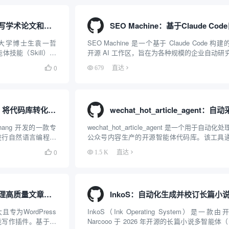
Nature-Skills：辅助撰写学术论文和绘制科研图表的智能体插件
海交通大学博士生袁一哲
SEO Machine 是一个基于 Claude Code 构
能体技能（Skill）指
开源 AI 工作区，旨在为各种规模的企业自动研
re、Science、
建、分析并优化符合搜索引擎优化（SEO）标
0

679
直达
程设计。该工具集以智
篇博客与着陆页。该系统通过提供结构化的工
多样的命令行交互，能够自...
Codebase to Course：将代码库转化为交互式HTML教程的SKILL
a Zhang 开发的一款专
wechat_hot_article_agent 是一个用于自动化
 工具进行自然语言编程、
公众号内容生产的开源智能体代码库。该工具
的开发者）设计的
序脚本与大语言模型（LLM）API的结合，实现
0

1.5 K
直达
...
题发现到文章发布的流程自动化。其核心工作
含三个阶段：首先，通过...
鸭梨AI：自动生成并管理高质量文章的WordPress智能插件
且专为WordPress
InkoS（Ink Operating System）是一款
能写作插件。基于当
Narcooo 于 2026 年开源的长篇小说多智能体（Mu