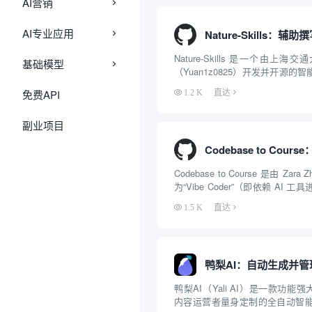
AI营销
AI专业应用
Nature-Skills 是一个由上
基础模型
（Yuan1z0825）开发并开源的智
令集合，专为顶级学术期刊（如 Natu
免费API
1.2 K
直达
Cell 等）的论文撰写与发表流
能体插...
副业项目
Codebase to Course 是由 Zar
为“Vibe Coder”（即依赖 AI
缺乏传统计算机科学教育背景
1.5 K
直达
Claude Code 代理技能（Agent Skil
鸭梨AI（Yali AI）是一款功能强大
内容运营者量身定制的全自动智