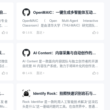
SEO Machine：基于Claude Code自动生成或优化长篇博客文章
OpenMAIC：一键生成多智能体互动教学课堂的开源平台
建的专业
OpenMAIC（Open Multi-Agent Interactive
究、创
Classroom）是由清华大学（THU-MAIC）研究团队推
准的长
出的开源多智能体互动课堂平台。它基于前沿的大语
0
0

1.6 K
直达

作流和
言模型（LLM）与多智能体编排架构开发，能够将任
何用户输...
wechat_hot_article_agent：自动采集热点并生成微信文章的智能体
AI Content：内容采集与自动创作的生产系统
处理微信
AI Content 是一款面向内容团队与独立创作者的开源
通过程
自托管 AI 内容生产系统，致力于将碎片化的创作流程
了从话
统一整合到一个自动化平台中。它覆盖了从全网信息
0
0

1.4 K
直达

机制包
采集、素材清洗整理、智能选题挖掘、多风格文章撰
写到小红书特色图文卡片生成及定时发布的...
InkoS：自动化生成并校订长篇小说的多智能体系统
Identify Rock：拍照快速识别岩石与矿物的百科工具
由开发者
Rock Identifier 是一款利用人工智能技术解决“这块石
lti-
头是什么”这一基础问题的工具。在自然界中，普通人