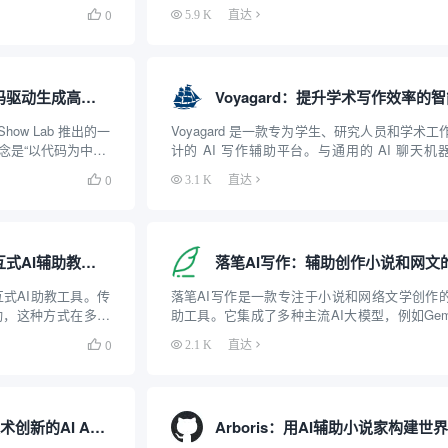
pSeek、GPT-
Agent）自动化写作系统。面对传统 AI 在长篇
0

5.9 K
直达
的AI内容创造力与
成时常出现的角色失忆、伏笔断裂、逻辑相
汇...
Code2Video：基于代码驱动生成高质量教学演示视频的智能体框架
Show Lab 推出的一
Voyagard 是一款专为学生、研究人员和学术工
是“以代码为中心”
计的 AI 写作辅助平台。与通用的 AI 聊天机
统的直接生成像素的
同，Voyagard 的核心逻辑是围绕“学术合规”和“
0

3.1 K
直达
de2Video 不直接
辅助”展开的。它不仅仅是帮你生成一段文字，
个集成了文献管理、写作...
ChatTutor：可视化交互式AI辅助教学工具
交互式AI助教工具。传
落笔AI写作是一款专注于小说和网络文学创作的
动，这种方式在多数
助工具。它集成了多种主流AI大模型，例如Gemi
，纯文本能传递的信
ChatGPT、Claude和Kimi等，为用户提供从
0

2.1 K
直达
是解决这个问题，它为
思、大纲设计、角色设定到正文生成与润色的
..
写作支持。用户可以根据不同的创...
智慧芽Eureka：更懂技术创新的AI Agent平台