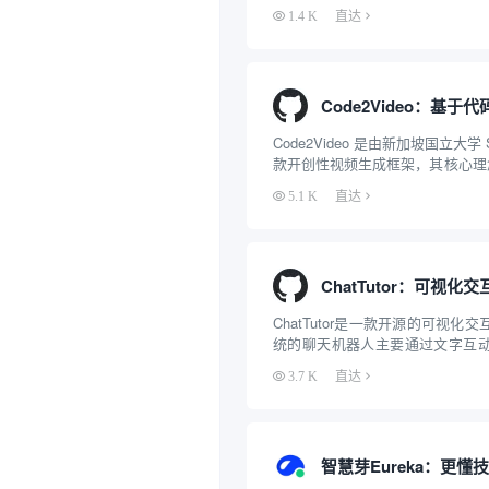
下最前沿的大语言模型（支持接入Dee
1.4 K
直达
4、通义千问等）技术，它将强大
WordPress系统的发...
Code2Video 是由新加坡国立大学 
款开创性视频生成框架，其核心理念
来生成高质量的教育视频。与传
5.1 K
直达
AI 视频模型（如 Sora）不同，Co
“画”视频...
ChatTutor是一款开源的可视化
统的聊天机器人主要通过文字互
场景下够用，但在理工科学习中
3.7 K
直达
息非常有限。ChatTutor的目标
AI配备了像电子白板一样的多种教学.