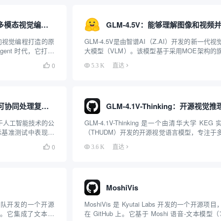
GLM-5V-Turbo：支持多模态视觉编程与智能体工作流的基础大模型
i）面向视觉编程打造的原
GLM-4.5V是由智谱AI（Z.AI）开发的新一代视
Agent 时代，它打破
大模型（VLM）。该模型基于采用MOE架构的
从预训练阶段深度融
本模型GLM-4.5-Air构建，总参数量达到1060
0

5.3 K
直达
gViT 视觉编码器
激活参数为120亿。GLM-4.5V不仅能处理图
本，还能理解视...
无界方舟 (AutoArk)：可协同处理复杂任务的多智能体AI平台
注于人工智能技术的公
GLM-4.1V-Thinking 是一个由清华大学 KEG
际基准测试中表现比
（THUDM）开发的开源视觉语言模型，专注于
A-1。 基于EVA-1
推理能力。基于 GLM-4-9B-0414 基础模型，
0

3.6 K
直达
kAgentOS”的多
4.1V-Thinking 通过强化学习和“思维链”推理机制..
MoshiVis
ed 团队开发的一个开源
MoshiVis 是 Kyutai Labs 开发的一个开源项
ub。它集成了文本理
在 GitHub 上。它基于 Moshi 语音-文本模型（