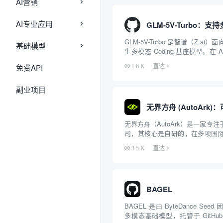
AI营销
AI专业应用
GLM-5V-Turbo 是智谱（Z.a
基础模型
生多模态 Coding 基座模型。在 
了传统模型纯文本输入的局限，
免费API
1.6 K
直达
合视觉与文本能力（采用新一代 Co
与 MTP 架...
副业项目
无界方舟（AutoArk）是一家专
司，其核心是自研的，在多项国
肩GPT-4o的端到端多模态大模型EV
3.5 K
直达
模型，无界方舟进一步打造了名为“Ar
智能体框架。这个框架...
BAGEL
BAGEL 是由 ByteDance Se
多模态基础模型，托管于 GitH