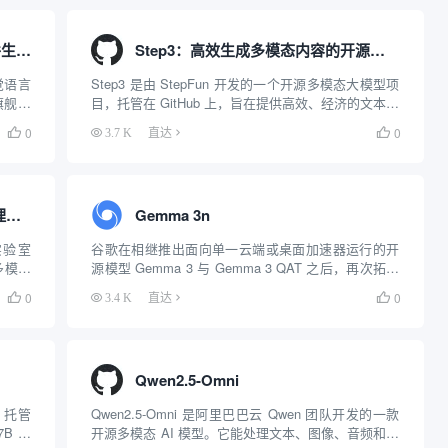
GLM-4.5V：能够理解图像和视频并生成代码的多模态对话模型
Step3：高效生成多模态内容的开源大模型
觉语言
Step3 是由 StepFun 开发的一个开源多模态大模型项
旗舰文
目，托管在 GitHub 上，旨在提供高效、经济的文本、
亿，其中
图像和语音内容生成能力。项目以 321 亿参数（38 亿
0
0

3.7 K
直达

像和文
活跃参数）的混合专家模型（MoE）为核心，优化了
推理速度和性能，适...
GLM-4.1V-Thinking：开源视觉推理模型，支持多模态复杂任务
Gemma 3n
 实验室
谷歌在相继推出面向单一云端或桌面加速器运行的开
多模态
源模型 Gemma 3 与 Gemma 3 QAT 之后，再次拓展
GLM-
其普惠 AI 的版图。如果说 Gemma 3 为开发者带来了
0
0

3.4 K
直达

.
强大的云端与桌面端能力，那么此次于 2025 年 5 月
20 日发...
Qwen2.5-Omni
目，托管
Qwen2.5-Omni 是阿里巴巴云 Qwen 团队开发的一款
7B 参
开源多模态 AI 模型。它能处理文本、图像、音频和视