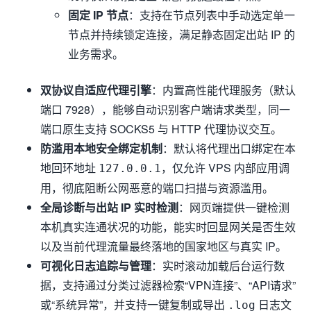
固定 IP 节点
：支持在节点列表中手动选定单一
节点并持续锁定连接，满足静态固定出站 IP 的
业务需求。
双协议自适应代理引擎
：内置高性能代理服务（默认
端口 7928），能够自动识别客户端请求类型，同一
端口原生支持 SOCKS5 与 HTTP 代理协议交互。
防滥用本地安全绑定机制
：默认将代理出口绑定在本
地回环地址
，仅允许 VPS 内部应用调
127.0.0.1
用，彻底阻断公网恶意的端口扫描与资源滥用。
全局诊断与出站 IP 实时检测
：网页端提供一键检测
本机真实连通状况的功能，能实时回显网关是否生效
以及当前代理流量最终落地的国家地区与真实 IP。
可视化日志追踪与管理
：实时滚动加载后台运行数
据，支持通过分类过滤器检索“VPN连接”、“API请求”
或“系统异常”，并支持一键复制或导出
日志文
.log