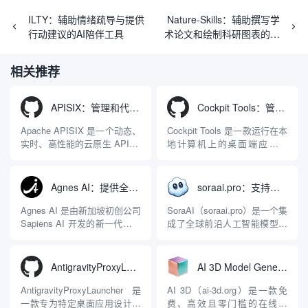
ILTY：辅助情绪疏导与提供
Nature-Skills：辅助撰写学
行动建议的AI陪伴工具
术论文和绘制科研图表的智
能体插件
相关推荐
APISIX：管理和代理API及大模型流量的高性能网关
Cockpit Tools：管理多个AI编程IDE账号与配置多开独立实例的本地桌面应用
Apache APISIX 是一个动态、
Cockpit Tools 是一款运行在本
实时、高性能的云原生 API 网
地计算机上的桌面端应用程
关，同时具备强大的 AI 网关
序，专为集中管理多种 AI 集
能力。它基于 NGINX 和
成开发环境（IDE）和智能编
LuaJIT 构建，并在 2019 年作
程助手的账号与运行环境而设
Agnes AI：提供全模态模型免费API、支持图文视频生成与复杂工程执行的智能体平台
soraai.pro：支持多模型文字转视频和图像生成的在线创作工具
为顶级开源项目捐赠给
计。它目前支持包括
Apache 软件基金会。APISIX
Antigravity IDE、Codex、
Agnes AI 是由新加坡初创公司
SoraAI（soraai.pro）是一个集
彻底摒...
GitHub Copilo...
Sapiens AI 开发的新一代多模
成了全球前沿人工智能模型的
态大模型与智能应用生态系
在线视频与图像生成工作站。
统。它突破了单一文本聊天的
平台致力于为数字内容创作
限制，提供集文本、图像、视
者、营销人员及广大用户提供
AntigravityProxyLauncher：免TUN全局代理使用Antigravity IDE
AI 3D Model Generator：通过文本和图像快速生成3D模型的在线工具
频生成于一体的“全模态”大模
一站式、开箱即用的视觉内容
型能力。平台的核心产品矩阵
生成解决方案。网站的核心优
AntigravityProxyLauncher 是
AI 3D（ai-3d.org）是一款免
包括主打自动化工作流的
势在于其强大的多模型聚合能
一款专为特定桌面应用设计的
费、高效且零门槛的在线AI