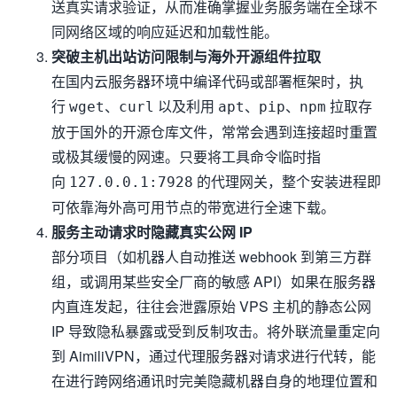
送真实请求验证，从而准确掌握业务服务端在全球不
同网络区域的响应延迟和加载性能。
突破主机出站访问限制与海外开源组件拉取
在国内云服务器环境中编译代码或部署框架时，执
行
、
以及利用
、
、
拉取存
wget
curl
apt
pip
npm
放于国外的开源仓库文件，常常会遇到连接超时重置
或极其缓慢的网速。只要将工具命令临时指
向
的代理网关，整个安装进程即
127.0.0.1:7928
可依靠海外高可用节点的带宽进行全速下载。
服务主动请求时隐藏真实公网 IP
部分项目（如机器人自动推送 webhook 到第三方群
组，或调用某些安全厂商的敏感 API）如果在服务器
内直连发起，往往会泄露原始 VPS 主机的静态公网
IP 导致隐私暴露或受到反制攻击。将外联流量重定向
到 AimiliVPN，通过代理服务器对请求进行代转，能
在进行跨网络通讯时完美隐藏机器自身的地理位置和