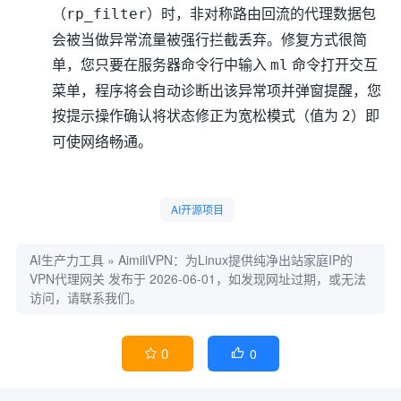
（
）时，非对称路由回流的代理数据包
rp_filter
会被当做异常流量被强行拦截丢弃。修复方式很简
单，您只要在服务器命令行中输入
命令打开交互
ml
菜单，程序将会自动诊断出该异常项并弹窗提醒，您
按提示操作确认将状态修正为宽松模式（值为
）即
2
可使网络畅通。
AI开源项目
AI生产力工具
»
AimiliVPN：为Linux提供纯净出站家庭IP的
VPN代理网关
发布于 2026-06-01，如发现网址过期，或无法
访问，请联系我们。
0
0

