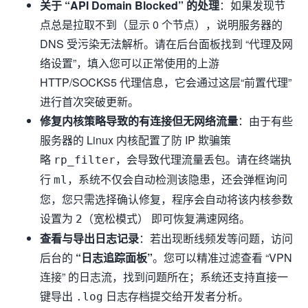
关于 “API Domain Blocked” 的处理
：如果发现节
点总是拉取不到（显示 0 个节点），说明服务器的
DNS 受污染无法解析。请在后台面板找到 “代理及网
络设置”，填入您可以正常使用的上游
HTTP/SOCKS5 代理信息，它会通过这层“前置代理”
进行首次突破更新。
修复内核策略导致的有连接但无网络流量
：由于有些
服务器的 Linux 内核配置了防 IP 欺骗策
略
，会导致代理流量丢包。请在终端执
rp_filter
行
，系统不仅会自动检测该隐患，还会弹框询问
ml
您，您只需选择确认修复，程序会自动将该内核参数
设置为
即可恢复满速网络。
2（宽松模式）
查看与导出日志记录
：若出现断线频发等问题，访问
后台的
“日志追踪面板”
。您可以精准过滤查看 “VPN
连接” 的日志流，找到问题所在；系统还支持直接一
键导出
日志存档提交给开发者分析。
.log