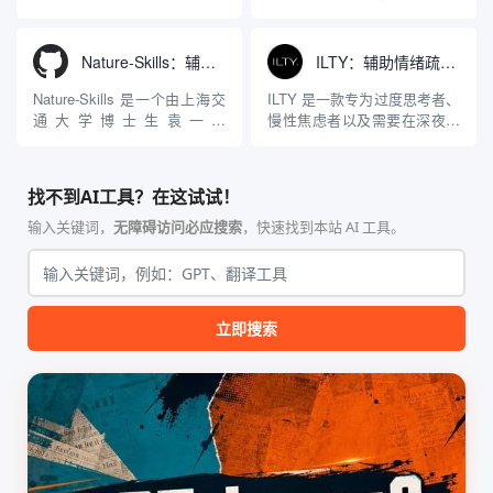
Agnes...
力：不仅支持用户...
工程级透明 SOCKS5 代理注
3D模型生成平台。网站底层集
入工具，现已支持 macOS 与
成了腾讯Hunyuan 3D和字节跳
Windows 平台。当用户使用桌
动Seed 3D两大行业领先的AI
Nature-Skills：辅助撰写学术论文和绘制科研图表的智能体插件
ILTY：辅助情绪疏导与提供行动建议的AI陪伴工具
面版 Gemini 客户端或
模型架构，致力于帮助用户无
Antigravity IDE ...
需掌握复杂的3D拓扑知识或昂
Nature-Skills 是一个由上海交
ILTY 是一款专为过度思考者、
贵的专业软件，即可在...
通大学博士生袁一哲
慢性焦虑者以及需要在深夜倾
（Yuan1z0825）开发并开源的
诉情绪的人群设计的AI心理陪
智能体技能（Skill）指令集
伴应用。与市面上许多充斥着
合，专为顶级学术期刊（如
“有毒的积极性（Toxic
找不到AI工具？在这试试！
Nature、Science、Cell 等）
Positivity）”或只提供“深呼吸”
的论文撰写与发表流程设计。
等同质化建议的软件不同，
输入关键词，
无障碍访问必应搜索
，快速找到本站 AI 工具。
该工具集以智能体插...
ILTY 的核心逻辑是直面现实，
拒...
立即搜索