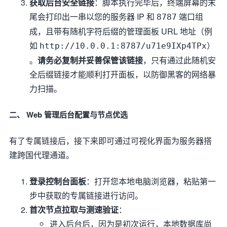
获取后台安全链接
：脚本执行完毕后，终端屏幕的末
尾会打印出一串以您的服务器 IP 和
端口组
8787
成，且带有随机字符后缀的管理面板 URL 地址（例
如
）
http://10.0.0.1:8787/u71e9IXp4TPx
。
请务必复制并妥善保管该链接
，只有通过此随机安
全后缀链接才能顺利打开面板，以防御黑客的网络暴
力扫描。
二、 Web 管理后台配置与节点优选
有了专属链接后，接下来即可通过可视化界面为服务器搭
建跨国代理通道。
登录控制台面板
：打开您本地电脑浏览器，粘贴第一
步中获取的专属链接进行访问。
首次节点拉取与测速验证
：
进入后台后，因为是初次运行，本地数据库尚