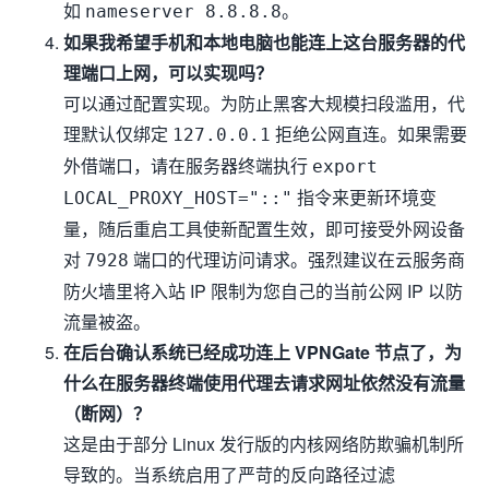
如
。
nameserver 8.8.8.8
如果我希望手机和本地电脑也能连上这台服务器的代
理端口上网，可以实现吗？
可以通过配置实现。为防止黑客大规模扫段滥用，代
理默认仅绑定
拒绝公网直连。如果需要
127.0.0.1
外借端口，请在服务器终端执行
export
指令来更新环境变
LOCAL_PROXY_HOST="::"
量，随后重启工具使新配置生效，即可接受外网设备
对
端口的代理访问请求。强烈建议在云服务商
7928
防火墙里将入站 IP 限制为您自己的当前公网 IP 以防
流量被盗。
在后台确认系统已经成功连上 VPNGate 节点了，为
什么在服务器终端使用代理去请求网址依然没有流量
（断网）？
这是由于部分 Linux 发行版的内核网络防欺骗机制所
导致的。当系统启用了严苛的反向路径过滤