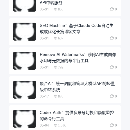
API中转服务
05-31
0

865
SEO Machine：基于Claude Code自动生
成或优化长篇博客文章
05-31
0

687
Remove-AI-Watermarks：移除AI生成图像
水印与元数据的命令行工具
05-31
0

792
聚合AI：统一调度和管理大模型API的轻量
级中转系统
05-17
0

876
Codex Auth：提供多账号切换和额度监控
的命令行工具
05-04
0

1.5 K