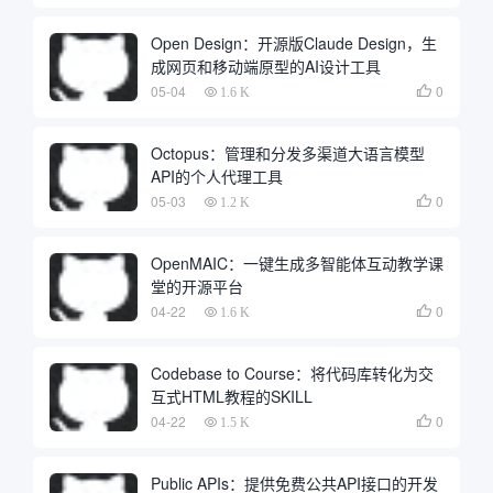
Open Design：开源版Claude Design，生
成网页和移动端原型的AI设计工具
05-04
0

1.6 K
Octopus：管理和分发多渠道大语言模型
API的个人代理工具
05-03
0

1.2 K
OpenMAIC：一键生成多智能体互动教学课
堂的开源平台
04-22
0

1.6 K
Codebase to Course：将代码库转化为交
互式HTML教程的SKILL
04-22
0

1.5 K
Public APIs：提供免费公共API接口的开发