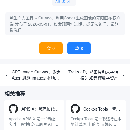
AI开源项目
AI生产力工具
»
Cameo：利用Codex生成图像的无限画布客户
端
发布于 2026-05-31，如发现网址过期，或无法访问，请联
系我们。
0
0


GPT Image Canvas：多步
Trellis 3D：将图片和文字转
Agent规划 image2 本地画
换为3D建模数字资产
板
相关推荐
APISIX：管理和代理API及大模型流量的高性能网关
Cockpit Tools：管理多个AI编程IDE账号与配置多开独立实例的本地桌面应用
Apache APISIX 是一个动态、
Cockpit Tools 是一款运行在本
实时、高性能的云原生 API 网
地计算机上的桌面端应用程
关，同时具备强大的 AI 网关
序，专为集中管理多种 AI 集