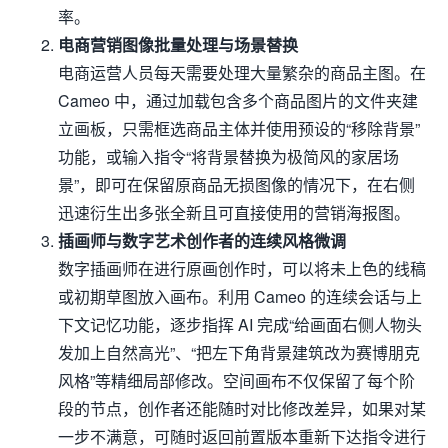
率。
电商营销图像批量处理与场景替换
电商运营人员每天需要处理大量繁杂的商品主图。在
Cameo 中，通过加载包含多个商品图片的文件夹建
立画板，只需框选商品主体并使用预设的“移除背景”
功能，或输入指令“将背景替换为极简风的家居场
景”，即可在保留原商品无损图像的情况下，在右侧
迅速衍生出多张全新且可直接使用的营销海报图。
插画师与数字艺术创作者的连续风格微调
数字插画师在进行原画创作时，可以将未上色的线稿
或初期草图放入画布。利用 Cameo 的连续会话与上
下文记忆功能，逐步指挥 AI 完成“给画面右侧人物头
发加上自然高光”、“把左下角背景建筑改为赛博朋克
风格”等精细局部修改。空间画布不仅保留了每个阶
段的节点，创作者还能随时对比修改差异，如果对某
一步不满意，可随时返回前置版本重新下达指令进行