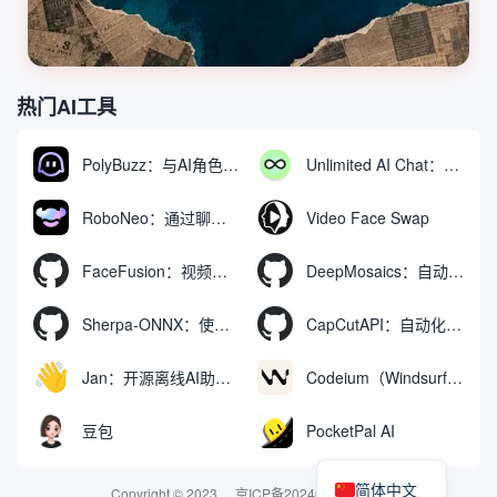
热门AI工具
PolyBuzz：与AI角色互动的免费聊天与角色扮演平台
Unlimited AI Chat：免费无限制的AI聊天工具
RoboNeo：通过聊天生成和编辑视频与图像的AI工具
Video Face Swap
FaceFusion：视频换脸增强工具|语音同步视频嘴型动作
DeepMosaics：自动去除图像和视频中的马赛克，或向其添加马赛克
Sherpa-ONNX：使用ONNXRuntime实现离线语音识别和合成
CapCutAPI：自动化控制CapCut视频剪辑的开源工具
Jan：开源离线AI助手，ChatGPT 替代品，运行本地AI模型或连接云端AI
Codeium（Windsurf Editor）：免费的AI代码补全与聊天工具，Windsurf以对话方式编写完整项目代码
豆包
PocketPal AI
简体中文
Copyright © 2023
京ICP备2024074324号-2