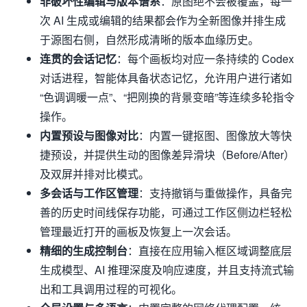
非破坏性编辑与版本谱系
：原图绝不会被覆盖，每一
次 AI 生成或编辑的结果都会作为全新图像并排生成
于源图右侧，自然形成清晰的版本血缘历史。
连贯的会话记忆
：每个画板均对应一条持续的 Codex
对话进程，智能体具备状态记忆，允许用户进行诸如
“色调调暖一点”、“把刚换的背景变暗”等连续多轮指令
操作。
内置预设与图像对比
：内置一键抠图、图像放大等快
捷预设，并提供生动的图像差异滑块（Before/After）
及双屏并排对比模式。
多会话与工作区管理
：支持撤销与重做操作，具备完
善的历史时间线保存功能，可通过工作区侧边栏轻松
管理最近打开的画板及恢复上一次会话。
精细的生成控制台
：直接在应用输入框区域调整底层
生成模型、AI 推理深度及响应速度，并且支持流式输
出和工具调用过程的可视化。