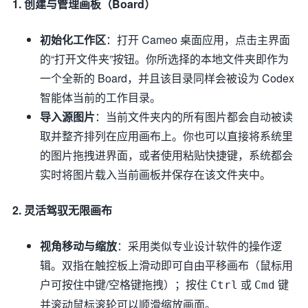
1. 创建与管理画板（Board）
初始化工作区
：打开 Cameo 桌面应用，点击主界面
的“打开文件夹”按钮。你所选择的本地文件夹即作为
一个全新的 Board，并且该目录同样会被设为 Codex
智能体当前的工作目录。
导入源图片
：当前文件夹内的所有图片都会自动被读
取并整齐排列在应用画布上。你也可以直接将系统里
的图片拖拽进界面，或者使用粘贴快捷键，系统都会
实时将图片载入当前画板并保存在该文件夹中。
2. 灵活驾驭无限画布
视角移动与缩放
：采用类似专业设计软件的操作逻
辑。双指在触控板上滑动即可自由平移画布（鼠标用
户可按住中键/空格键拖拽）；按住
或
键
Ctrl
Cmd
并滚动鼠标滚轮可以顺滑缩放画面。