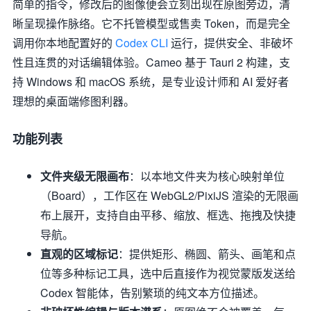
简单的指令，修改后的图像便会立刻出现在原图旁边，清
晰呈现操作脉络。它不托管模型或售卖 Token，而是完全
调用你本地配置好的
Codex CLI
运行，提供安全、非破坏
性且连贯的对话编辑体验。Cameo 基于 Tauri 2 构建，支
持 Windows 和 macOS 系统，是专业设计师和 AI 爱好者
理想的桌面端修图利器。
功能列表
文件夹级无限画布
：以本地文件夹为核心映射单位
（Board），工作区在 WebGL2/PixiJS 渲染的无限画
布上展开，支持自由平移、缩放、框选、拖拽及快捷
导航。
直观的区域标记
：提供矩形、椭圆、箭头、画笔和点
位等多种标记工具，选中后直接作为视觉蒙版发送给
Codex 智能体，告别繁琐的纯文本方位描述。