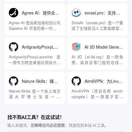
能力。它基于 NGINX 和
成开发环境（IDE）和智能编
LuaJIT 构建，并在 2019 年作
程助手的账号与运行环境而设
Agnes AI：提供全模态模型免费API、支持图文视频生成与复杂工程执行的智能体平台
soraai.pro：支持多模型文字转视频和图像生成的在线创作工具
为顶级开源项目捐赠给
计。它目前支持包括
Apache 软件基金会。APISIX
Antigravity IDE、Codex、
Agnes AI 是由新加坡初创公司
SoraAI（soraai.pro）是一个集
彻底摒...
GitHub Copilo...
Sapiens AI 开发的新一代多模
成了全球前沿人工智能模型的
态大模型与智能应用生态系
在线视频与图像生成工作站。
统。它突破了单一文本聊天的
平台致力于为数字内容创作
限制，提供集文本、图像、视
者、营销人员及广大用户提供
AntigravityProxyLauncher：免TUN全局代理使用Antigravity IDE
AI 3D Model Generator：通过文本和图像快速生成3D模型的在线工具
频生成于一体的“全模态”大模
一站式、开箱即用的视觉内容
型能力。平台的核心产品矩阵
生成解决方案。网站的核心优
AntigravityProxyLauncher 是
AI 3D（ai-3d.org）是一款免
包括主打自动化工作流的
势在于其强大的多模型聚合能
一款专为特定桌面应用设计的
费、高效且零门槛的在线AI
Agnes...
力：不仅支持用户...
工程级透明 SOCKS5 代理注
3D模型生成平台。网站底层集
入工具，现已支持 macOS 与
成了腾讯Hunyuan 3D和字节跳
Windows 平台。当用户使用桌
动Seed 3D两大行业领先的AI
Nature-Skills：辅助撰写学术论文和绘制科研图表的智能体插件
AimiliVPN：为Linux提供纯净出站家庭IP的VPN代理网关
面版 Gemini 客户端或
模型架构，致力于帮助用户无
Antigravity IDE ...
需掌握复杂的3D拓扑知识或昂
Nature-Skills 是一个由上海交
AimiliVPN（项目名称 aimili-
贵的专业软件，即可在...
通大学博士生袁一哲
vpngate）是一款基于官方
（Yuan1z0825）开发并开源的
VPNGate 开放协议的高性
智能体技能（Skill）指令集
能、零依赖 VPN 代理网关工
合，专为顶级学术期刊（如
具，专为 Linux 服务器环境
找不到AI工具？在这试试！
Nature、Science、Cell 等）
（如 VPS）设计。它完全采用
的论文撰写与发表流程设计。
纯 Python 标准库编写，用户
输入关键词，
无障碍访问必应搜索
，快速找到本站 AI 工具。
该工具集以智能体插...
无需安装...