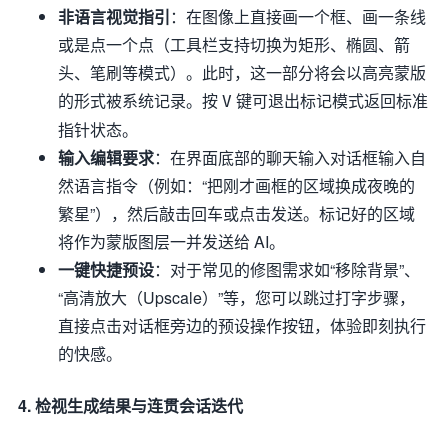
非语言视觉指引
：在图像上直接画一个框、画一条线
或是点一个点（工具栏支持切换为矩形、椭圆、箭
头、笔刷等模式）。此时，这一部分将会以高亮蒙版
的形式被系统记录。按
键可退出标记模式返回标准
V
指针状态。
输入编辑要求
：在界面底部的聊天输入对话框输入自
然语言指令（例如：“把刚才画框的区域换成夜晚的
繁星”），然后敲击回车或点击发送。标记好的区域
将作为蒙版图层一并发送给 AI。
一键快捷预设
：对于常见的修图需求如“移除背景”、
“高清放大（Upscale）”等，您可以跳过打字步骤，
直接点击对话框旁边的预设操作按钮，体验即刻执行
的快感。
4. 检视生成结果与连贯会话迭代