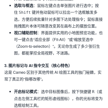
选取与框选
：鼠标左键点击单张图片进行选中；按
住
键并拖动鼠标可以拉出一个选框触发多
Shift
选，方便后续批量针对多图下达处理指令；鼠标直接
拖拽图片本体可随意改变其在画布上的摆放位置。
视口辅助控制
：界面提供实用的小地图预览功能，也
可一键点击“适应全部（Fit-All）”或“缩放至选中
（Zoom-to-selection）”。无论你生成了多少张衍生
图，都能掌控全局视野，不迷路。
3. 图片标记与 AI 指令交互（核心特色）
这是 Cameo 区别于其他传统 AI 绘图工具的独门秘籍，实
现了真正的“指哪改哪”。
开启标记模式
：选中目标图像后，按下快捷键
（或
R
点击左侧工具栏的矩形虚线图标），你的光标将变为
选框绘制工具。