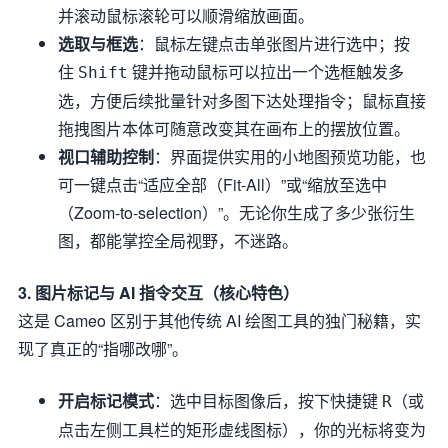
并滚动鼠标滚轮可以顺滑缩放画面。
选取与框选
：鼠标左键点击单张图片进行选中；按
住
键并拖动鼠标可以拉出一个选框触发多
Shift
选，方便后续批量针对多图下达处理指令；鼠标直接
拖拽图片本体可随意改变其在画布上的摆放位置。
视口辅助控制
：界面提供实用的小地图预览功能，也
可一键点击“适应全部（Fit-All）”或“缩放至选中
（Zoom-to-selection）”。无论你生成了多少张衍生
图，都能掌控全局视野，不迷路。
3. 图片标记与 AI 指令交互（核心特色）
这是 Cameo 区别于其他传统 AI 绘图工具的独门秘籍，实
现了真正的“指哪改哪”。
开启标记模式
：选中目标图像后，按下快捷键
（或
R
点击左侧工具栏的矩形虚线图标），你的光标将变为