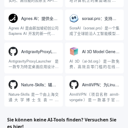
实时、高性能的云原生 API 网
地计算机上的桌面端应用程
关，同时具备强大的 AI 网关
序，专为集中管理多种 AI 集
能力。它基于 NGINX 和
成开发环境（IDE）和智能编
LuaJIT 构建，并在 2019 年作
程助手的账号与运行环境而设
Agnes AI：提供全模态模型免费API、支持图文视频生成与复杂工程执行的智能体平台
soraai.pro：支持多模型文字转视频和图像生成的在线创作工具
为顶级开源项目捐赠给
计。它目前支持包括
Apache 软件基金会。APISIX
Antigravity IDE、Codex、
Agnes AI 是由新加坡初创公司
SoraAI（soraai.pro）是一个集
彻底摒...
GitHub Copilo...
Sapiens AI 开发的新一代多模
成了全球前沿人工智能模型的
态大模型与智能应用生态系
在线视频与图像生成工作站。
统。它突破了单一文本聊天的
平台致力于为数字内容创作
限制，提供集文本、图像、视
者、营销人员及广大用户提供
AntigravityProxyLauncher：免TUN全局代理使用Antigravity IDE
AI 3D Model Generator：通过文本和图像快速生成3D模型的在线工具
频生成于一体的“全模态”大模
一站式、开箱即用的视觉内容
型能力。平台的核心产品矩阵
生成解决方案。网站的核心优
AntigravityProxyLauncher 是
AI 3D（ai-3d.org）是一款免
包括主打自动化工作流的
势在于其强大的多模型聚合能
一款专为特定桌面应用设计的
费、高效且零门槛的在线AI
Agnes...
力：不仅支持用户...
工程级透明 SOCKS5 代理注
3D模型生成平台。网站底层集
入工具，现已支持 macOS 与
成了腾讯Hunyuan 3D和字节跳
Windows 平台。当用户使用桌
动Seed 3D两大行业领先的AI
Nature-Skills：辅助撰写学术论文和绘制科研图表的智能体插件
AimiliVPN：为Linux提供纯净出站家庭IP的VPN代理网关
面版 Gemini 客户端或
模型架构，致力于帮助用户无
Antigravity IDE ...
需掌握复杂的3D拓扑知识或昂
Nature-Skills 是一个由上海交
AimiliVPN（项目名称 aimili-
贵的专业软件，即可在...
通大学博士生袁一哲
vpngate）是一款基于官方
（Yuan1z0825）开发并开源的
VPNGate 开放协议的高性
智能体技能（Skill）指令集
能、零依赖 VPN 代理网关工
合，专为顶级学术期刊（如
具，专为 Linux 服务器环境
Sie können keine AI-Tools finden? Versuchen Sie
Nature、Science、Cell 等）
（如 VPS）设计。它完全采用
es hier!
的论文撰写与发表流程设计。
纯 Python 标准库编写，用户