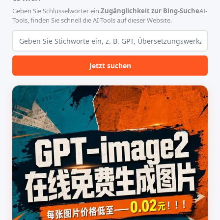
该工具集以智能体插...
无需安装...
Geben Sie Schlüsselwörter ein.
Zugänglichkeit zur Bing-Suche
AI-
Tools, finden Sie schnell die AI-Tools auf dieser Website.
Jetzt suchen