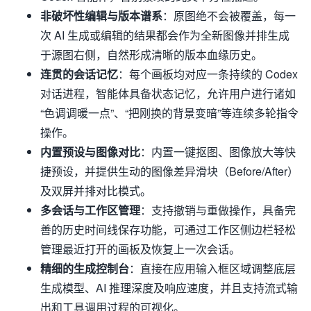
非破坏性编辑与版本谱系
：原图绝不会被覆盖，每一
次 AI 生成或编辑的结果都会作为全新图像并排生成
于源图右侧，自然形成清晰的版本血缘历史。
连贯的会话记忆
：每个画板均对应一条持续的 Codex
对话进程，智能体具备状态记忆，允许用户进行诸如
“色调调暖一点”、“把刚换的背景变暗”等连续多轮指令
操作。
内置预设与图像对比
：内置一键抠图、图像放大等快
捷预设，并提供生动的图像差异滑块（Before/After）
及双屏并排对比模式。
多会话与工作区管理
：支持撤销与重做操作，具备完
善的历史时间线保存功能，可通过工作区侧边栏轻松
管理最近打开的画板及恢复上一次会话。
精细的生成控制台
：直接在应用输入框区域调整底层
生成模型、AI 推理深度及响应速度，并且支持流式输
出和工具调用过程的可视化。