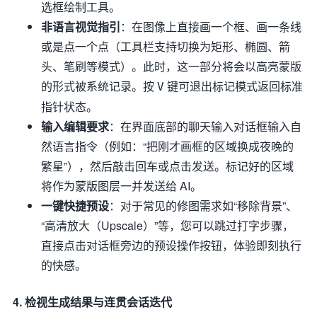
选框绘制工具。
非语言视觉指引
：在图像上直接画一个框、画一条线
或是点一个点（工具栏支持切换为矩形、椭圆、箭
头、笔刷等模式）。此时，这一部分将会以高亮蒙版
的形式被系统记录。按
键可退出标记模式返回标准
V
指针状态。
输入编辑要求
：在界面底部的聊天输入对话框输入自
然语言指令（例如：“把刚才画框的区域换成夜晚的
繁星”），然后敲击回车或点击发送。标记好的区域
将作为蒙版图层一并发送给 AI。
一键快捷预设
：对于常见的修图需求如“移除背景”、
“高清放大（Upscale）”等，您可以跳过打字步骤，
直接点击对话框旁边的预设操作按钮，体验即刻执行
的快感。
4. 检视生成结果与连贯会话迭代