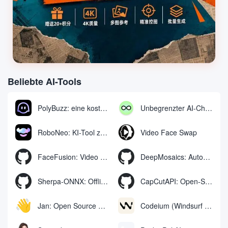
Beliebte AI-Tools
PolyBuzz: eine kostenlose Chat- und Rollenspielplattform für die Interaktion mit KI-Charakteren
Unbegrenzter AI-Chat: kostenloses unbegrenztes AI-Chat-Tool
RoboNeo: KI-Tool zur Erstellung und Bearbeitung von Videos und Bildern per Chat
Video Face Swap
FaceFusion: Video Face Swap Enhancement Tool | Voice Sync Video Mouth Moves
DeepMosaics: Automatisches Entfernen von Mosaiken aus oder Hinzufügen von Mosaiken zu Bildern und Videos
Sherpa-ONNX: Offline-Spracherkennung und -synthese mit ONNXRuntime
CapCutAPI: Open-Source-Tool zur automatischen Steuerung von CapCut-Videoclips
Jan: Open Source Offline-KI-Assistent, ChatGPT-Ersatz, lokale KI-Modelle oder Verbindung zur Cloud-KI
Codeium (Windsurf Editor): kostenloses KI-Code-Vervollständigungs- und Chat-Tool, Windsurf schreibt den kompletten Projektcode in einer dialogorientierten Weise