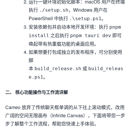
运行一键环境初始化脚本：macOS 用户在终端
执行
，Windows 用户在
./setup.sh
PowerShell 中执行
。
.\setup.ps1
安装依赖包并启动本地开发环境：执行
pnpm
之后执行
即可
install
pnpm tauri dev
唤起带有热重载功能的桌面应用。
如果想要打包成独立的发布程序，可分别使用
脚
本
或
build_release.sh
build_releas
。
e.ps1
二、 核心功能操作与工作流详解
Cameo 放弃了传统聊天框单调的从下往上滚动模式，改用
广阔的空间无限画布（Infinite Canvas），下面将带您一步
步了解整个工作流程，帮助您快速上手体验。