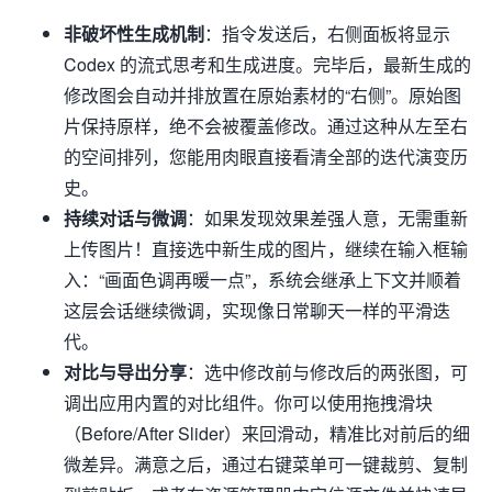
非破坏性生成机制
：指令发送后，右侧面板将显示
Codex 的流式思考和生成进度。完毕后，最新生成的
修改图会自动并排放置在原始素材的“右侧”。原始图
片保持原样，绝不会被覆盖修改。通过这种从左至右
的空间排列，您能用肉眼直接看清全部的迭代演变历
史。
持续对话与微调
：如果发现效果差强人意，无需重新
上传图片！直接选中新生成的图片，继续在输入框输
入：“画面色调再暖一点”，系统会继承上下文并顺着
这层会话继续微调，实现像日常聊天一样的平滑迭
代。
对比与导出分享
：选中修改前与修改后的两张图，可
调出应用内置的对比组件。你可以使用拖拽滑块
（Before/After Slider）来回滑动，精准比对前后的细
微差异。满意之后，通过右键菜单可一键裁剪、复制