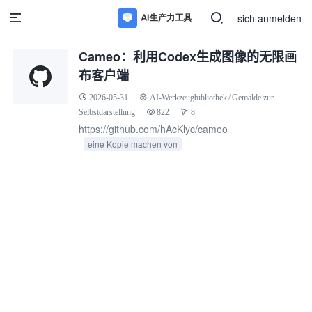
sich anmelden
Cameo：利用Codex生成图像的无限画
布客户端
2026-05-31
AI-Werkzeugbibliothek
/
Gemälde zur
Selbstdarstellung
822
8
https://github.com/hAcKlyc/cameo
eine Kopie machen von