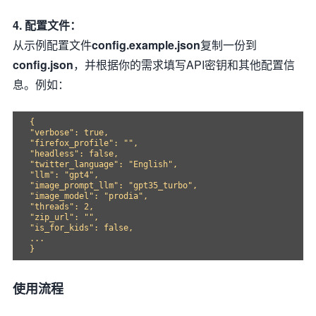
4. 配置文件：
从示例配置文件
config.example.json
复制一份到
config.json
，并根据你的需求填写API密钥和其他配置信
息。例如：
{

"verbose": true,

"firefox_profile": "",

"headless": false,

"twitter_language": "English",

"llm": "gpt4",

"image_prompt_llm": "gpt35_turbo",

"image_model": "prodia",

"threads": 2,

"zip_url": "",

"is_for_kids": false,

...

使用流程