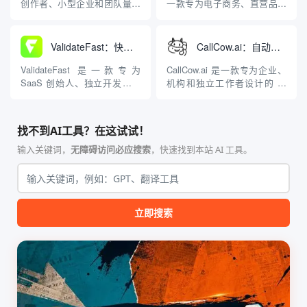
静态客户数据库的局限，能够
时而导致潜在客户流失给竞争
创作者、小型企业和团队量身
一款专为电子商务、直营品牌
根据用...
对手的痛点。无论...
打造的在线问卷构建与数据分
（D2C）和代发货
析平台。该平台致力于打破传
（Dropshipping）商家打造的
统问卷工具繁杂的操作流程，
按需社交媒体内容自动生成与
ValidateFast：快速验证产品想法并收集市场反馈
CallCow.ai：自动接听商业电话并智能预约日程的AI语音智能体
让数据的收集与洞察变得极为
营销平台。针对许多在线商店
简单高效。通过直观的操作界
团队在持续发布社交媒体内容
ValidateFast 是一款专为
CallCow.ai 是一款专为企业、
面，用户可以快速组合单选
时面临的时间紧迫、设计资源
SaaS 创始人、独立开发者和
机构和独立工作者设计的 AI
题、多选题、文本输入...
匮...
初创团队设计的产品想法验证
语音电话智能体平台，其核心
平台，其核心目标是帮助用户
目标是全自动化地处理所有呼
在编写任何代码之前，以最低
入电话，确保企业不流失任何
找不到AI工具？在这试试！
的成本验证市场真实需求。用
一个潜在客户。当您在开会、
户只需输入简单的产品概念描
下班休息或业务繁忙无法接听
输入关键词，
无障碍访问必应搜索
，快速找到本站 AI 工具。
述，平台内置的 AI 即可在几
电话时，CallCow 能够以极低
分钟内自动生...
的延迟与...
立即搜索