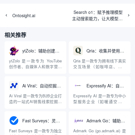
Search o1：赋予推理模型
Ontosight.ai
主动搜索能力，让大模型边
思考边搜索外部知识
相关推荐
ytZolo：辅助创建和优化YouTube视频内容的生成工具
Qria：收集并使用AI自动分析总结客户反馈的工具
ytZolo 是一款专为 YouTube
Qria 是一款专为拥有线下真实
创作者、自媒体人和数字营销
交互场景（如咖啡店、零售
团队打造的一站式 AI 内容辅
店、酒店、现场服务等）的中
助生成平台。该网站从视频创
小企业打造的客户反馈与评价
作的实际痛点出发，致力于消
分析平台。与传统的表单问卷
Ai Viral：自动挖掘B2B销售线索并群发个性化邮件的AI拓客工具
Expressify AI：自动接待客户并捕获销售线索的智能客服工具
除复杂工具的学习门槛，让高
工具不同，Qria 的核心优势在
质量的视频制作和发布流程变
于引入了强大的 AI 数据分析
Ai Viral 是一款专为B2B企业打
Expressify AI 是一款专为中小
得更加高效且可规模化。通过
能力。平台不仅能让商家在几
造的一站式AI销售线索挖掘与
型服务企业（如暖通空调维
深度集成 C...
分钟内无代码搭建并...
自动化触达平台，旨在帮助销
修、水管工、电工、保洁、除
售团队、初创公司和代理商以
虫及园林绿化等）构建的全天
最高效的方式构建销售管线。
候智能客服代理工具。它从商
Fast Surveys：灵活创建在线问卷并智能分析用户反馈的工具
Admark Go：辅助电商生成高质量社交媒体内容的营销工具
该平台的核心引擎是“Scout
业交易最基础的“响应速度”出
AI”智能体，它彻底打破了传统
发，旨在解决企业因回复不及
Fast Surveys 是一款专为独立
Admark Go (go.admark.ai) 是