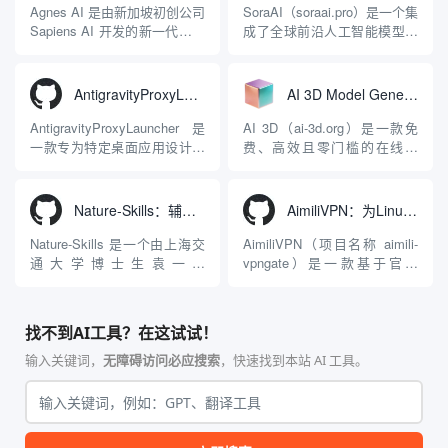
Apache 软件基金会。APISIX
Antigravity IDE、Codex、
Agnes AI 是由新加坡初创公司
SoraAI（soraai.pro）是一个集
彻底摒...
GitHub Copilo...
Sapiens AI 开发的新一代多模
成了全球前沿人工智能模型的
态大模型与智能应用生态系
在线视频与图像生成工作站。
统。它突破了单一文本聊天的
平台致力于为数字内容创作
限制，提供集文本、图像、视
者、营销人员及广大用户提供
AntigravityProxyLauncher：免TUN全局代理使用Antigravity IDE
AI 3D Model Generator：通过文本和图像快速生成3D模型的在线工具
频生成于一体的“全模态”大模
一站式、开箱即用的视觉内容
型能力。平台的核心产品矩阵
生成解决方案。网站的核心优
AntigravityProxyLauncher 是
AI 3D（ai-3d.org）是一款免
包括主打自动化工作流的
势在于其强大的多模型聚合能
一款专为特定桌面应用设计的
费、高效且零门槛的在线AI
Agnes...
力：不仅支持用户...
工程级透明 SOCKS5 代理注
3D模型生成平台。网站底层集
入工具，现已支持 macOS 与
成了腾讯Hunyuan 3D和字节跳
Windows 平台。当用户使用桌
动Seed 3D两大行业领先的AI
Nature-Skills：辅助撰写学术论文和绘制科研图表的智能体插件
AimiliVPN：为Linux提供纯净出站家庭IP的VPN代理网关
面版 Gemini 客户端或
模型架构，致力于帮助用户无
Antigravity IDE ...
需掌握复杂的3D拓扑知识或昂
Nature-Skills 是一个由上海交
AimiliVPN（项目名称 aimili-
贵的专业软件，即可在...
通大学博士生袁一哲
vpngate）是一款基于官方
（Yuan1z0825）开发并开源的
VPNGate 开放协议的高性
智能体技能（Skill）指令集
能、零依赖 VPN 代理网关工
合，专为顶级学术期刊（如
具，专为 Linux 服务器环境
找不到AI工具？在这试试！
Nature、Science、Cell 等）
（如 VPS）设计。它完全采用
的论文撰写与发表流程设计。
纯 Python 标准库编写，用户
输入关键词，
无障碍访问必应搜索
，快速找到本站 AI 工具。
该工具集以智能体插...
无需安装...