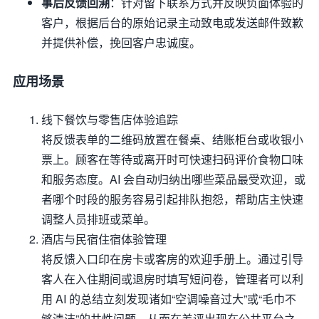
事后反馈回溯
：针对留下联系方式并反映负面体验的
客户，根据后台的原始记录主动致电或发送邮件致歉
并提供补偿，挽回客户忠诚度。
应用场景
线下餐饮与零售店体验追踪
将反馈表单的二维码放置在餐桌、结账柜台或收银小
票上。顾客在等待或离开时可快速扫码评价食物口味
和服务态度。AI 会自动归纳出哪些菜品最受欢迎，或
者哪个时段的服务容易引起排队抱怨，帮助店主快速
调整人员排班或菜单。
酒店与民宿住宿体验管理
将反馈入口印在房卡或客房的欢迎手册上。通过引导
客人在入住期间或退房时填写短问卷，管理者可以利
用 AI 的总结立刻发现诸如“空调噪音过大”或“毛巾不
够清洁”的共性问题，从而在差评出现在公共平台之