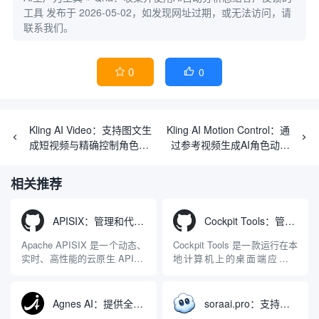
工具
发布于 2026-05-02，如发现网址过期，或无法访问，请
联系我们。
0
0


Kling AI Video：支持图文生
Kling AI Motion Control：通
成短视频与精确控制角色动
过参考视频生成AI角色动作
画的综合AI工具
的视频工具
相关推荐
APISIX：管理和代理API及大模型流量的高性能网关
Cockpit Tools：管理多个AI编程IDE账号与配置多开独立实例的本地桌面应用
Apache APISIX 是一个动态、
Cockpit Tools 是一款运行在本
实时、高性能的云原生 API 网
地计算机上的桌面端应用程
关，同时具备强大的 AI 网关
序，专为集中管理多种 AI 集
能力。它基于 NGINX 和
成开发环境（IDE）和智能编
LuaJIT 构建，并在 2019 年作
程助手的账号与运行环境而设
Agnes AI：提供全模态模型免费API、支持图文视频生成与复杂工程执行的智能体平台
soraai.pro：支持多模型文字转视频和图像生成的在线创作工具
为顶级开源项目捐赠给
计。它目前支持包括