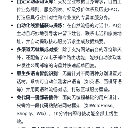
自定义动态知识库
：支持企业根据自身需求，自由上
传业务规则、服务列表、梯级报价体系及历史FAQ，
打造极具行业针对性和专业度的专属客服分身。
自动化线索捕获与提炼
：在自然流畅的对话中，AI会
主动且巧妙地引导客户留下姓名、联系电话和家庭地
址，并自动提取核心服务诉求生成数据摘要。
多渠道无缝集成对接
：除了支持网站前台的浮窗聊天
外，还配备了AI电子邮件路由功能，能够自动读取客
户发往公司邮箱的询盘并快速起草回复。
原生多语言智能识别
：无需针对不同语种分别设置对
话树，系统可自动侦测客户语言（如英语、西班牙语
等）并用同语种流畅对话，打破区域服务壁垒。
免代码一键部署插件
：面向无编程基础的用户设计，
只需将一段代码粘贴进网站框架（如WordPress、
Shopify、Wix），10分钟内即可使功能全部上线生
效。