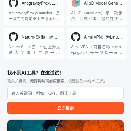
限制，提供集文本、图像、视
者、营销人员及广大用户提供
AntigravityProxyLauncher：免TUN全局代理使用Antigravity IDE
AI 3D Model Generator：通过文本和图像快速生成3D模型的在线工具
频生成于一体的“全模态”大模
一站式、开箱即用的视觉内容
型能力。平台的核心产品矩阵
生成解决方案。网站的核心优
AntigravityProxyLauncher 是
AI 3D（ai-3d.org）是一款免
包括主打自动化工作流的
势在于其强大的多模型聚合能
一款专为特定桌面应用设计的
费、高效且零门槛的在线AI
Agnes...
力：不仅支持用户...
工程级透明 SOCKS5 代理注
3D模型生成平台。网站底层集
入工具，现已支持 macOS 与
成了腾讯Hunyuan 3D和字节跳
Windows 平台。当用户使用桌
动Seed 3D两大行业领先的AI
Nature-Skills：辅助撰写学术论文和绘制科研图表的智能体插件
AimiliVPN：为Linux提供纯净出站家庭IP的VPN代理网关
面版 Gemini 客户端或
模型架构，致力于帮助用户无
Antigravity IDE ...
需掌握复杂的3D拓扑知识或昂
Nature-Skills 是一个由上海交
AimiliVPN（项目名称 aimili-
贵的专业软件，即可在...
通大学博士生袁一哲
vpngate）是一款基于官方
（Yuan1z0825）开发并开源的
VPNGate 开放协议的高性
智能体技能（Skill）指令集
能、零依赖 VPN 代理网关工
合，专为顶级学术期刊（如
具，专为 Linux 服务器环境
找不到AI工具？在这试试！
Nature、Science、Cell 等）
（如 VPS）设计。它完全采用
的论文撰写与发表流程设计。
纯 Python 标准库编写，用户
输入关键词，
无障碍访问必应搜索
，快速找到本站 AI 工具。
该工具集以智能体插...
无需安装...
立即搜索