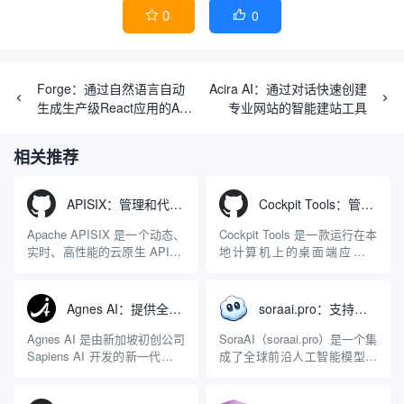
0
0


Forge：通过自然语言自动
Acira AI：通过对话快速创建
生成生产级React应用的AI
专业网站的智能建站工具
编程平台
相关推荐
APISIX：管理和代理API及大模型流量的高性能网关
Cockpit Tools：管理多个AI编程IDE账号与配置多开独立实例的本地桌面应用
Apache APISIX 是一个动态、
Cockpit Tools 是一款运行在本
实时、高性能的云原生 API 网
地计算机上的桌面端应用程
关，同时具备强大的 AI 网关
序，专为集中管理多种 AI 集
能力。它基于 NGINX 和
成开发环境（IDE）和智能编
LuaJIT 构建，并在 2019 年作
程助手的账号与运行环境而设
Agnes AI：提供全模态模型免费API、支持图文视频生成与复杂工程执行的智能体平台
soraai.pro：支持多模型文字转视频和图像生成的在线创作工具
为顶级开源项目捐赠给
计。它目前支持包括
Apache 软件基金会。APISIX
Antigravity IDE、Codex、
Agnes AI 是由新加坡初创公司
SoraAI（soraai.pro）是一个集
彻底摒...
GitHub Copilo...
Sapiens AI 开发的新一代多模
成了全球前沿人工智能模型的
态大模型与智能应用生态系
在线视频与图像生成工作站。
统。它突破了单一文本聊天的
平台致力于为数字内容创作