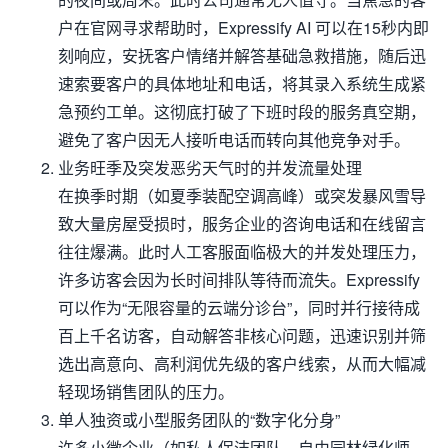
户在官网寻求帮助时，Expressify AI 可以在15秒内即
刻响应，安抚客户情绪并解答基础急救措施，随后迅
速索要客户的具体地址和电话，将其录入系统生成紧
急预约工单。这彻底打破了下班时段的服务真空期，
避免了客户因无人接听电话而转向其他竞争对手。
业务旺季及突发恶劣天气时的并发流量处理
在换季时期（如夏季装配空调高峰）或突发暴风雪导
致大量房屋受损时，服务企业的咨询电话和在线留言
往往爆满。此时人工客服面临极大的并发处理压力，
许多访客会因为长时间排队等待而流失。Expressify
可以作为“无限容量的云端分诊台”，同时并行接待成
百上千名访客，自动解答非核心问题，迅速识别并筛
选出高意向、高利润优先级的客户线索，从而大幅减
轻现场销售团队的压力。
单人独资或小型服务团队的“数字化分身”
许多小微企业（如私人保洁团队、自由园林绿化师、