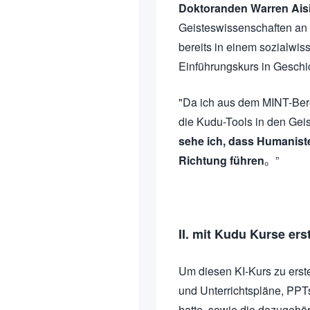
Doktoranden Warren Ais
Geisteswissenschaften an 
bereits in einem sozialwis
Einführungskurs in Geschic
"Da ich aus dem MINT-Bere
die Kudu-Tools in den Gei
sehe ich, dass Humanist
Richtung führen
。”
II. mit Kudu Kurse ers
Um diesen KI-Kurs zu erste
und Unterrichtspläne, PPTs
hatte, sowie die dazugehör