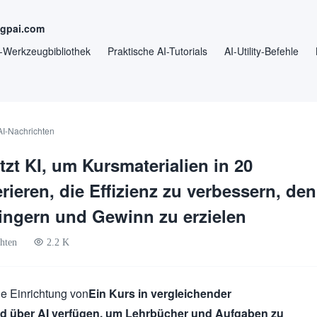
ngpai.com
-Werkzeugbibliothek
Praktische AI-Tutorials
AI-Utility-Befehle
AI-Nachrichten
zt KI, um Kursmaterialien in 20
ieren, die Effizienz zu verbessern, den
ingern und Gewinn zu erzielen
hten
2.2 K
ie Einrichtung von
Ein Kurs in vergleichender
ird über AI verfügen, um Lehrbücher und Aufgaben zu