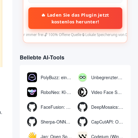
🔥 Laden Sie das Plugin jetzt
kostenlos herunter!
✅ Für immer frei
·
🔓 100% Offene Quelle
·
🔒 Lokale Speicherung von Daten
Beliebte AI-Tools
PolyBuzz: eine kostenlose Chat- und Rollenspielplattform für die Interaktion mit KI-Charakteren
Unbegrenzter AI-Chat: kostenloses unbegrenztes AI-Chat-Tool
RoboNeo: KI-Tool zur Erstellung und Bearbeitung von Videos und Bildern per Chat
Video Face Swap
FaceFusion: Video Face Swap Enhancement Tool | Voice Sync Video Mouth Moves
DeepMosaics: Automatisches Entfernen von Mosaiken aus oder Hinzufügen von Mosaiken zu Bildern und Videos
.
Sherpa-ONNX: Offline-Spracherkennung und -synthese mit ONNXRuntime
CapCutAPI: Open-Source-Tool zur automatischen Steuerung von CapCut-Videoclips
Jan: Open Source Offline-KI-Assistent, ChatGPT-Ersatz, lokale KI-Modelle oder Verbindung zur Cloud-KI
Codeium (Windsurf Editor): kostenloses KI-Code-Vervollständigungs- und Chat-Tool, Windsurf schreibt den kompletten Projektcode in einer dialogorientierten Weise