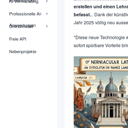
KI-Vermarktung
erstellen und einen Lehr
Professionelle AI-
befasst.
.. Dank der künstl
Jahr 2025 völlig neu auss
Anwendungen
Grundmodell
"Diese neue Technologie wi
Freie API
sofort spürbare Vorteile bri
Nebenprojekte