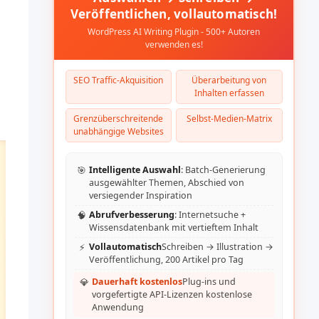
Veröffentlichen, vollautomatisch!
WordPress AI Writing Plugin - 500+ Autoren
verwenden es!
SEO Traffic-Akquisition
Überarbeitung von
Inhalten erfassen
Grenzüberschreitende
Selbst-Medien-Matrix
unabhängige Websites
🎯
Intelligente Auswahl
: Batch-Generierung
ausgewählter Themen, Abschied von
versiegender Inspiration
🧠
Abrufverbesserung
: Internetsuche +
Wissensdatenbank mit vertieftem Inhalt
⚡
Vollautomatisch
Schreiben → Illustration →
Veröffentlichung, 200 Artikel pro Tag
💎
Dauerhaft kostenlos
Plug-ins und
vorgefertigte API-Lizenzen kostenlose
Anwendung