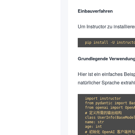
Einbauverfahren
Um Instructor zu installier
Grundlegende Verwendun
Hier ist ein einfaches Beisp
natürlicher Sprache extrah
import instructor

from pydantic import Bas
from openai import OpenA
# 定义所需的输出结构

class UserInfo(BaseModel
name: str

age: int

# 初始化 OpenAI 客户端并与 