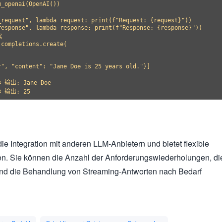
_openai(OpenAI())

request", lambda request: print(f"Request: {request}"))

esponse", lambda response: print(f"Response: {response}"))



completions.create(



", "content": "Jane Doe is 25 years old."}]

# 输出: Jane Doe

 die Integration mit anderen LLM-Anbietern und bietet flexible
en. Sie können die Anzahl der Anforderungswiederholungen, di
und die Behandlung von Streaming-Antworten nach Bedarf