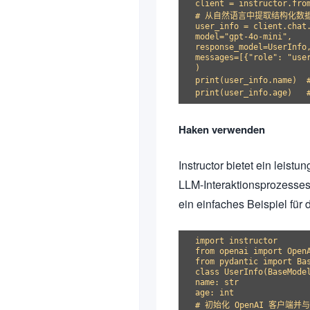
client = instructor.from
# 从自然语言中提取结构化数据
user_info = client.chat.
model="gpt-4o-mini",

response_model=UserInfo,
messages=[{"role": "user
)

print(user_info.name)  
Haken verwenden
Instructor bietet ein leis
LLM-Interaktionsprozesses
ein einfaches Beispiel fü
import instructor

from openai import OpenA
from pydantic import Bas
class UserInfo(BaseModel
name: str

age: int

# 初始化 OpenAI 客户端并与 