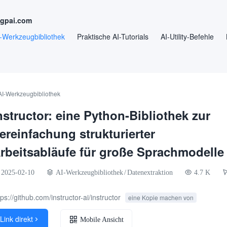
ngpai.com
-Werkzeugbibliothek
Praktische AI-Tutorials
AI-Utility-Befehle
AI-Werkzeugbibliothek
nstructor: eine Python-Bibliothek zur
ereinfachung strukturierter
rbeitsabläufe für große Sprachmodelle
2025-02-10
AI-Werkzeugbibliothek
/
Datenextraktion
4.7 K
tps://github.com/instructor-ai/instructor
eine Kopie machen von
Link direkt

Mobile Ansicht