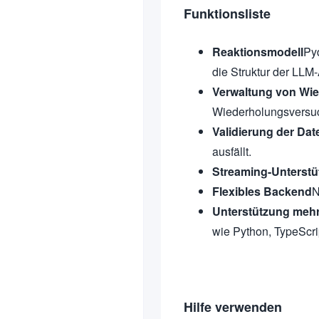
Funktionsliste
Reaktionsmodell
Py
die Struktur der LLM
Verwaltung von Wi
Wiederholungsversuc
Validierung der Dat
ausfällt.
Streaming-Unterst
Flexibles Backend
N
Unterstützung meh
wie Python, TypeScrip
Hilfe verwenden