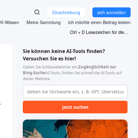
Einschreibung
sich anmelden
KI-Wissen
Meine Sammlung
Ich möchte einen Beitrag leisten
Ctrl + D Lesezeichen für diese Seite
Sie können keine AI-Tools finden?
Versuchen Sie es hier!
Geben Sie Schlüsselwörter ein.
Zugänglichkeit zur
Bing-Suche
AI-Tools, finden Sie schnell die AI-Tools auf
dieser Website.
Jetzt suchen