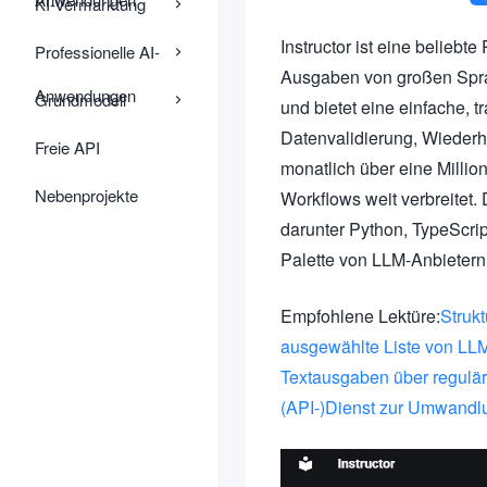
KI-Vermarktung
Instructor ist eine beliebte
Professionelle AI-
Ausgaben von großen Sprac
Anwendungen
Grundmodell
und bietet eine einfache, 
Datenvalidierung, Wiederh
Freie API
monatlich über eine Millio
Nebenprojekte
Workflows weit verbreitet.
darunter Python, TypeScript
Palette von LLM-Anbietern 
Empfohlene Lektüre:
Struk
ausgewählte Liste von L
Textausgaben über regulä
(API-)Dienst zur Umwandlu