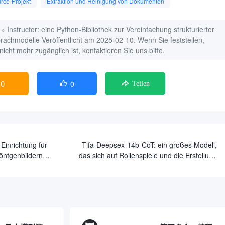
rce-Projekt
Extraktion und Reinigung von Dokumenten
»
Instructor: eine Python-Bibliothek zur Vereinfachung strukturierter
prachmodelle
Veröffentlicht am 2025-02-10. Wenn Sie feststellen,
icht mehr zugänglich ist, kontaktieren Sie uns bitte.
0
0

Teilen
Einrichtung für
Tifa-Deepsex-14b-CoT: ein großes Modell,
öntgenbildern
das sich auf Rollenspiele und die Erstellung
odaler
ultralanger Fiktion spezialisiert hat