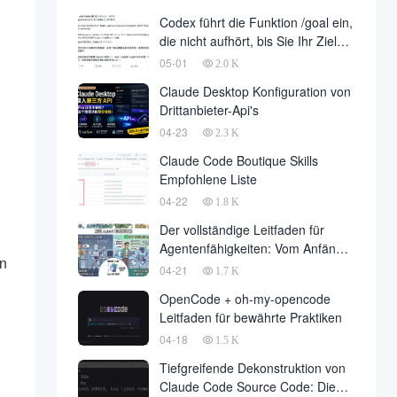
Entwicklung ist endlich gelandet,
Codex führt die Funktion /goal ein,
im Namen der Entwicklungsfirma
die nicht aufhört, bis Sie Ihr Ziel
zu einer großen Anzahl von fallen
erreicht haben
05-01
2.0 K
Claude Desktop Konfiguration von
Drittanbieter-Api's
04-23
2.3 K
Claude Code Boutique Skills
Empfohlene Liste
04-22
1.8 K
Der vollständige Leitfaden für
Agentenfähigkeiten: Vom Anfänger
en
zum Meister
04-21
1.7 K
OpenCode + oh-my-opencode
Leitfaden für bewährte Praktiken
04-18
1.5 K
Tiefgreifende Dekonstruktion von
Claude Code Source Code: Die