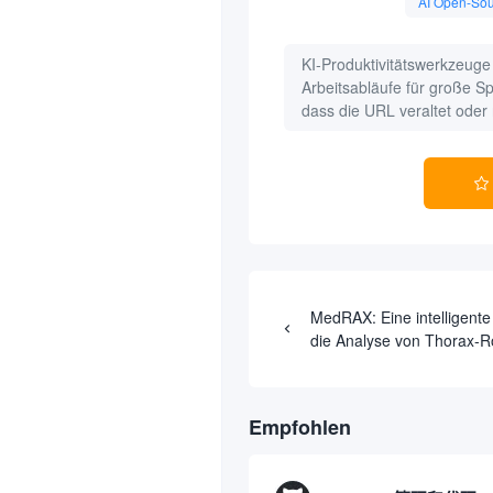
AI Open-Sou
KI-Produktivitätswerkzeuge
Arbeitsabläufe für große S
dass die URL veraltet oder n

MedRAX: Eine intelligente 
die Analyse von Thorax-R
unter Verwendung multim
Makromodelle
Empfohlen