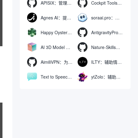
APISIX：管理和代理API及大模型流量的高性能网关
Cockpit Tools：管理多个AI编程IDE账号与配置多开独立实例的本地桌面应用
Agnes AI：提供全模态模型免费API、支持图文视频生成与复杂工程执行的智能体平台
soraai.pro：支持多模型文字转视频和图像生成的在线创作工具
Happy Oyster AI：生成可交互式3D虚拟世界与视频的大模型
AntigravityProxyLauncher：免TUN全局代理使用Antigravity IDE
AI 3D Model Generator：通过文本和图像快速生成3D模型的在线工具
Nature-Skills：辅助撰写学术论文和绘制科研图表的智能体插件
AimiliVPN：为Linux提供纯净出站家庭IP的VPN代理网关
ILTY：辅助情绪疏导与提供行动建议的AI陪伴工具
Text to Speech AI：支持多说话人与情感控制的文字转语音工具
ytZolo：辅助创建和优化YouTube视频内容的生成工具