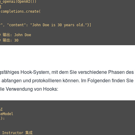
_openai(OpenAI())



completions.create(



", "content": "John Doe is 30 years old."}]

# 输出: John Doe

tungsfähiges Hook-System, mit dem Sie verschiedene Phasen des
 abfangen und protokollieren können. Im Folgenden finden Sie
r die Verwendung von Hooks:
I

eModel

):

Instructor 集成
