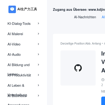
Zugang aus Übersee: www.kdji
AI-Nachrichten
AI
KI-Dialog-Tools
AI Malerei
»
Derzeitige Position:
Abb. Anfang
AI-Video
I
AI-Audio
V
AI Bildung und
A
Lernen
KI-Produktivität
AI Leben &
2
ht
Unterhaltung
AI Business-
Anwendungen