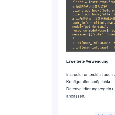
client = instructor.from
# 使用钩子记录交互过程

client.add_hook("before_
client.add_hook("after_r
# 从自然语言中提取结构化数据
user_info = client.chat.
model="gpt-4o-mini",

response_model=UserInfo,
messages=[{"role": "user
)

print(user_info.name)  
Erweiterte Verwendung
Instructor unterstützt auch
Konfigurationsmöglichkeit
Datenvalidierungsregeln 
anpassen.