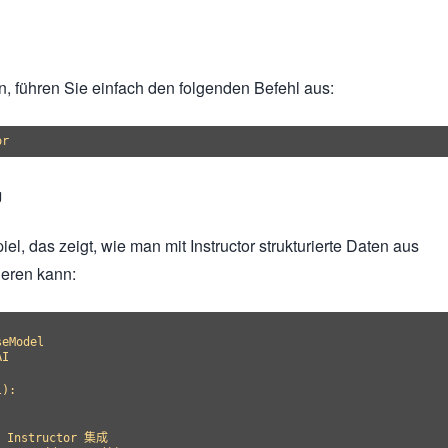
en, führen Sie einfach den folgenden Befehl aus:
g
iel, das zeigt, wie man mit Instructor strukturierte Daten aus
ieren kann:
eModel

I

):

Instructor 集成
