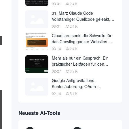
Philosophie der
03-31
2.4 K
Agentenarchitektur hinter 510.000
31. März Claude Code
Zeilen Code
Vollständiger Quellcode geleakt,
510.000 Zeilen Kerncode über das
03-31
2.4 K
Internet heruntergeladen
Cloudflare senkt die Schwelle für
das Crawling ganzer Websites mit
einer einzigen API-Anfrage auf
03-14
2.4 K
Null
Mehr als nur ein Gespräch: Ein
praktischer Leitfaden für den
Einsatz von OpenClaw in Cherry
02-27
3.9 K
Studio mit einem Klick
Google Antigravitations-
Kontosäuberung: OAuth-
Missbrauch löst massive
02-14
5.4 K
Bannwelle und Methoden zur
Kontowiederherstellung aus
Neueste AI-Tools