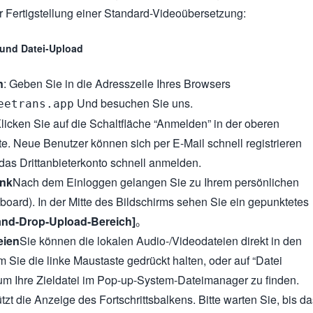
zur Fertigstellung einer Standard-Videoübersetzung:
 und Datei-Upload
n
: Geben Sie in die Adresszeile Ihres Browsers
Und besuchen Sie uns.
eetrans.app
licken Sie auf die Schaltfläche “Anmelden” in der oberen
te. Neue Benutzer können sich per E-Mail schnell registrieren
 das Drittanbieterkonto schnell anmelden.
ank
Nach dem Einloggen gelangen Sie zu Ihrem persönlichen
board). In der Mitte des Bildschirms sehen Sie ein gepunktetes
and-Drop-Upload-Bereich]
。
eien
Sie können die lokalen Audio-/Videodateien direkt in den
 Sie die linke Maustaste gedrückt halten, oder auf “Datei
um Ihre Zieldatei im Pop-up-System-Dateimanager zu finden.
ützt die Anzeige des Fortschrittsbalkens. Bitte warten Sie, bis d