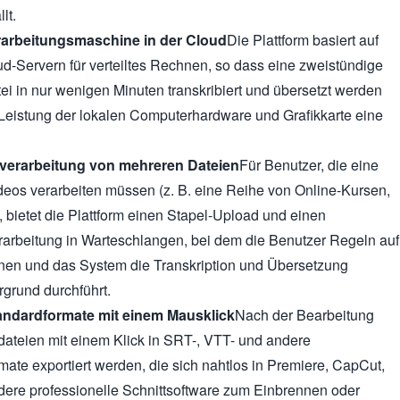
lt.
rarbeitungsmaschine in der Cloud
Die Plattform basiert auf
ud-Servern für verteiltes Rechnen, so dass eine zweistündige
ei in nur wenigen Minuten transkribiert und übersetzt werden
Leistung der lokalen Computerhardware und Grafikkarte eine
lverarbeitung von mehreren Dateien
Für Benutzer, die eine
eos verarbeiten müssen (z. B. eine Reihe von Online-Kursen,
, bietet die Plattform einen Stapel-Upload und einen
arbeitung in Warteschlangen, bei dem die Benutzer Regeln auf
nen und das System die Transkription und Übersetzung
rgrund durchführt.
andardformate mit einem Mausklick
Nach der Bearbeitung
ldateien mit einem Klick in SRT-, VTT- und andere
ate exportiert werden, die sich nahtlos in Premiere, CapCut,
dere professionelle Schnittsoftware zum Einbrennen oder