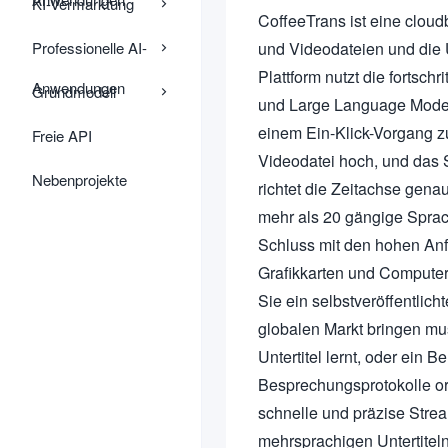
KI-Vermarktung
CoffeeTrans ist eine cloudb
Professionelle AI-
und Videodateien und die Ü
Plattform nutzt die fortsc
Anwendungen
Grundmodell
und Large Language Model
einem Ein-Klick-Vorgang z
Freie API
Videodatei hoch, und das S
Nebenprojekte
richtet die Zeitachse gena
mehr als 20 gängige Sprac
Schluss mit den hohen An
Grafikkarten und Computerh
Sie ein selbstveröffentlic
globalen Markt bringen mus
Untertitel lernt, oder ein B
Besprechungsprotokolle or
schnelle und präzise Strea
mehrsprachigen Untertiteln