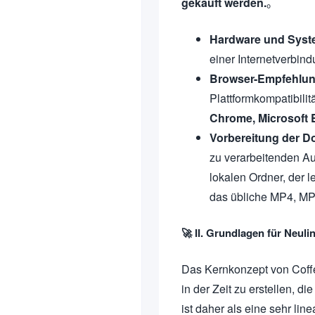
gekauft werden.
。
Hardware und Sys
einer Internetverbind
Browser-Empfehlu
Plattformkompatibili
Chrome, Microsoft 
Vorbereitung der 
zu verarbeitenden Au
lokalen Ordner, der l
das übliche MP4, MP
🚀 II. Grundlagen für Neul
Das Kernkonzept von Coffe
in der Zeit zu erstellen, d
ist daher als eine sehr lin