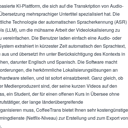
asierte KI-Plattform, die sich auf die Transkription von Audio-
bersetzung mehrsprachiger Untertitel spezialisiert hat. Die
hrittliche Technologie der automatischen Spracherkennung (ASR)
s (LLM), um die mühsame Arbeit der Videolokalisierung zu
u vereinfachen. Die Benutzer laden einfach eine Audio- oder
ystem extrahiert in kürzester Zeit automatisch den Sprachtext,
u aus und übersetzt ihn unter Berücksichtigung des Kontexts in
hen, darunter Englisch und Spanisch. Die Software macht
forderungen, die herkömmliche Lokalisierungslösungen an
ardware stellen, und ist sofort einsatzbereit. Ganz gleich, ob
hter Medienproduzent sind, der seine kurzen Videos auf den
s, ein Student, der für einen offenen Kurs in Übersee ohne
erufstätiger, der lange länderübergreifende
ganisieren muss, CoffeeTrans bietet Ihnen sehr kostengünstige
mingdienste (Netflix-Niveau) zur Erstellung und zum Export von
.