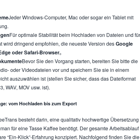
teme
Jeder Windows-Computer, Mac oder sogar ein Tablet mit
ung.
ngen
Für optimale Stabilität beim Hochladen von Dateien und fü
tät wird dringend empfohlen, die neueste Version des
Google
Edge oder Safari-Browser
。
Dokumente
Bevor Sie den Vorgang starten, bereiten Sie bitte die
dio- oder Videodateien vor und speichern Sie sie in einem
eicht auszuwählen ist (stellen Sie sicher, dass das Dateiformat
3, WAV, MOV usw. ist).
inge: vom Hochladen bis zum Export
eTrans besteht darin, eine qualitativ hochwertige Übersetzung
ie man für eine Tasse Kaffee benötigt. Der gesamte Arbeitsablauf
eare “Ein-Klick”-Erfahrung konzipiert. Nachfolgend finden Sie die