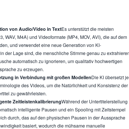
ion von Audio/Video in Text
Es unterstützt die meisten
3, WAV, M4A) und Videoformate (MP4, MOV, AVI), die auf dem
den, und verwendet eine neue Generation von KI-
in der Lage sind, die menschliche Stimme genau zu extrahiere
sche automatisch zu ignorieren, um qualitativ hochwertigen
ssprache zu erzeugen.
etzung in Verbindung mit großen Modellen
Die KI übersetzt je
minologie des Videos, um die Natürlichkeit und Konsistenz der
titel zu gewährleisten.
igente Zeitleistenkalibrierung
Während der Untertitelerstellung
omatisch intelligente Pausen und ein Spooling mit Zeitstempel
ich durch, das auf den physischen Pausen in der Aussprache
windigkeit basiert, wodurch die mühsame manuelle