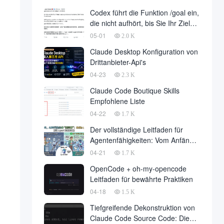
Entwicklung ist endlich gelandet,
Codex führt die Funktion /goal ein,
im Namen der Entwicklungsfirma
die nicht aufhört, bis Sie Ihr Ziel
zu einer großen Anzahl von fallen
erreicht haben
05-01
2.0 K
Claude Desktop Konfiguration von
Drittanbieter-Api's
04-23
2.3 K
Claude Code Boutique Skills
Empfohlene Liste
04-22
1.7 K
Der vollständige Leitfaden für
Agentenfähigkeiten: Vom Anfänger
zum Meister
04-21
1.7 K
OpenCode + oh-my-opencode
Leitfaden für bewährte Praktiken
04-18
1.5 K
Tiefgreifende Dekonstruktion von
Claude Code Source Code: Die